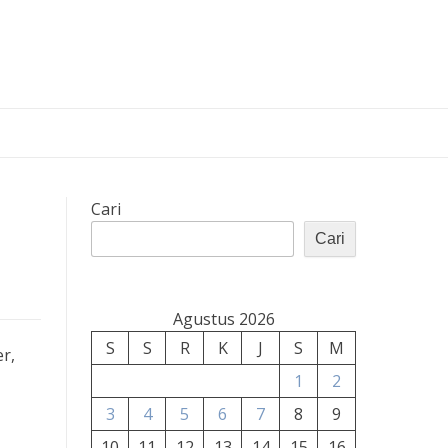
g
Cari
Cari
Agustus 2026
S
S
R
K
J
S
M
r,
1
2
3
4
5
6
7
8
9
10
11
12
13
14
15
16