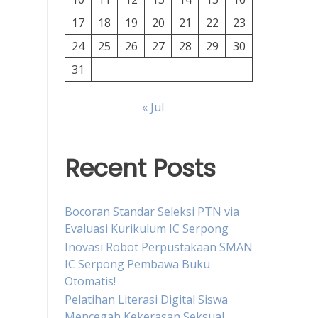
17
18
19
20
21
22
23
24
25
26
27
28
29
30
31
« Jul
Recent Posts
Bocoran Standar Seleksi PTN via
Evaluasi Kurikulum IC Serpong
Inovasi Robot Perpustakaan SMAN
IC Serpong Pembawa Buku
Otomatis!
Pelatihan Literasi Digital Siswa
Mencegah Kekerasan Seksual