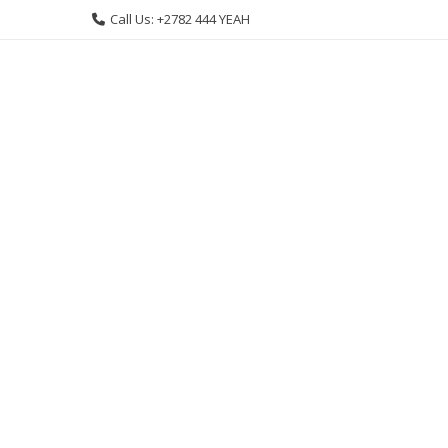
Skip
Call Us: +2782 444 YEAH
to
content