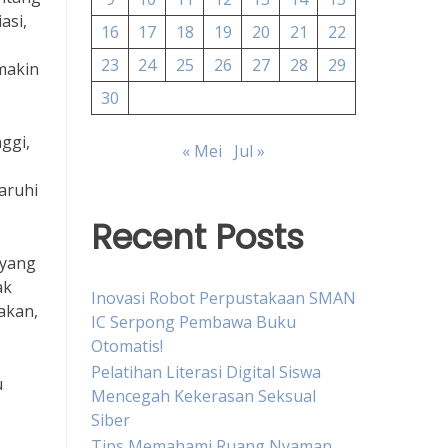
asi,
16
17
18
19
20
21
22
23
24
25
26
27
28
29
makin
30
ggi,
« Mei
Jul »
aruhi
Recent Posts
 yang
ak
Inovasi Robot Perpustakaan SMAN
akan,
IC Serpong Pembawa Buku
Otomatis!
Pelatihan Literasi Digital Siswa
u
Mencegah Kekerasan Seksual
Siber
Tips Memahami Ruang Nyaman