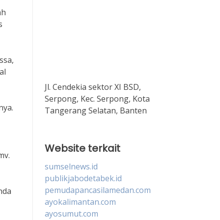
ah
s
ssa,
al
Jl. Cendekia sektor XI BSD,
Serpong, Kec. Serpong, Kota
nya.
Tangerang Selatan, Banten
Website terkait
mv.
sumselnews.id
publikjabodetabek.id
pemudapancasilamedan.com
nda
ayokalimantan.com
ayosumut.com