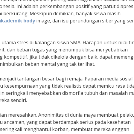
nesia. Ini adalah perkembangan positif yang patut diapresi
i berkurang. Meskipun demikian, banyak siswa masih
akademik body
image, dan isu perundungan siber yang se
tama stres di kalangan siswa SMA. Harapan untuk nilai tin
orit, dan beban tugas yang menumpuk bisa menyebabkan
 kompetitif, jika tidak dikelola dengan baik, dapat memeng
imbulkan beban mental yang tak terlihat.
menjadi tantangan besar bagi remaja. Paparan media sosial
u kesempurnaan yang tidak realistis dapat memicu rasa tid
lain seringkali menyebabkan dismorfia tubuh dan masalah m
eka sendiri.
ian meresahkan. Anonimitas di dunia maya membuat pelak
tau ancaman, yang dapat berdampak serius pada kesehatan
kut seringkali menghantui korban, membuat mereka enggan