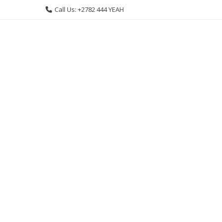
Skip
Call Us: +2782 444 YEAH
to
content