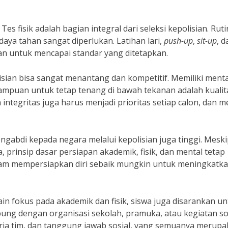
 Tes fisik adalah bagian integral dari seleksi kepolisian. Ruti
aya tahan sangat diperlukan. Latihan lari,
push-up
,
sit-up
, d
ian untuk mencapai standar yang ditetapkan.
lisian bisa sangat menantang dan kompetitif. Memiliki menta
ampuan untuk tetap tenang di bawah tekanan adalah kualit
ntegritas juga harus menjadi prioritas setiap calon, dan m
ngabdi kepada negara melalui kepolisian juga tinggi. Mesk
 prinsip dasar persiapan akademik, fisik, dan mental tetap
dalam mempersiapkan diri sebaik mungkin untuk meningkatk
lain fokus pada akademik dan fisik, siswa juga disarankan u
abung dengan organisasi sekolah, pramuka, atau kegiatan so
a tim, dan tanggung jawab sosial, yang semuanya merupa