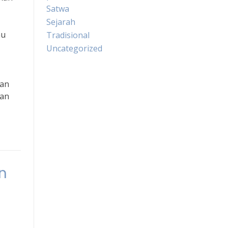
Satwa
Sejarah
au
Tradisional
Uncategorized
dan
uan
n