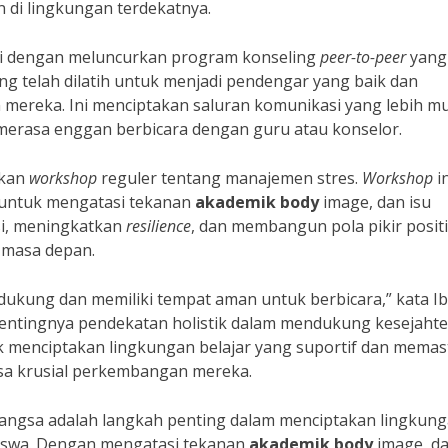
n di lingkungan terdekatnya.
i dengan meluncurkan program konseling
peer-to-peer
yang
ang telah dilatih untuk menjadi pendengar yang baik dan
ereka. Ini menciptakan saluran komunikasi yang lebih m
merasa enggan berbicara dengan guru atau konselor.
akan
workshop
reguler tentang manajemen stres.
Workshop
in
s untuk mengatasi tekanan
akademik body
image, dan isu
si, meningkatkan
resilience
, dan membangun pola pikir positi
 masa depan.
dukung dan memiliki tempat aman untuk berbicara,” kata I
pentingnya pendekatan holistik dalam mendukung kesejaht
tuk menciptakan lingkungan belajar yang suportif dan memas
asa krusial perkembangan mereka.
 Bangsa adalah langkah penting dalam menciptakan lingkun
siswa. Dengan mengatasi tekanan
akademik body
image, da