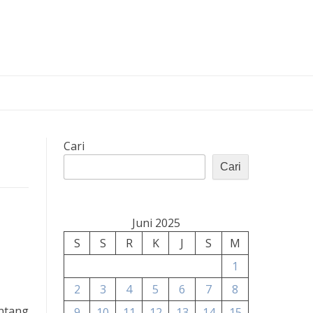
Cari
Cari
Juni 2025
S
S
R
K
J
S
M
1
2
3
4
5
6
7
8
entang
9
10
11
12
13
14
15