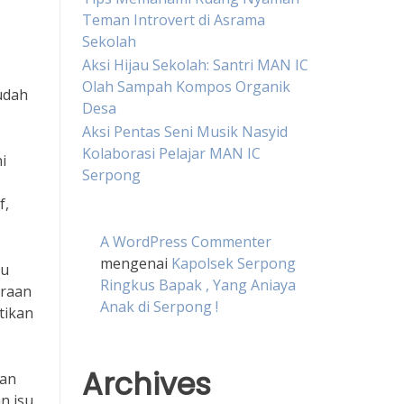
Teman Introvert di Asrama
Sekolah
Aksi Hijau Sekolah: Santri MAN IC
Olah Sampah Kompos Organik
udah
Desa
Aksi Pentas Seni Musik Nasyid
Kolaborasi Pelajar MAN IC
i
Serpong
f,
A WordPress Commenter
mengenai
Kapolsek Serpong
bu
Ringkus Bapak , Yang Aniaya
eraan
Anak di Serpong !
tikan
Archives
gan
n isu