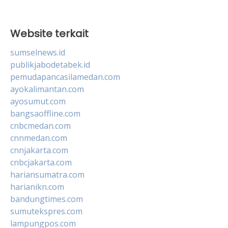
Website terkait
sumselnews.id
publikjabodetabek.id
pemudapancasilamedan.com
ayokalimantan.com
ayosumut.com
bangsaoffline.com
cnbcmedan.com
cnnmedan.com
cnnjakarta.com
cnbcjakarta.com
hariansumatra.com
harianikn.com
bandungtimes.com
sumutekspres.com
lampungpos.com