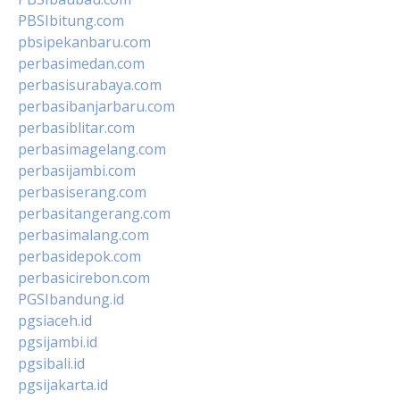
PBSIbitung.com
pbsipekanbaru.com
perbasimedan.com
perbasisurabaya.com
perbasibanjarbaru.com
perbasiblitar.com
perbasimagelang.com
perbasijambi.com
perbasiserang.com
perbasitangerang.com
perbasimalang.com
perbasidepok.com
perbasicirebon.com
PGSIbandung.id
pgsiaceh.id
pgsijambi.id
pgsibali.id
pgsijakarta.id