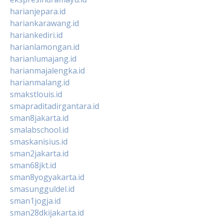
harianjepara.id
hariankarawang.id
hariankediri.id
harianlamongan.id
harianlumajang.id
harianmajalengka.id
harianmalang.id
smakstlouis.id
smapraditadirgantara.id
sman8jakarta.id
smalabschool.id
smaskanisius.id
sman2jakarta.id
sman68jkt.id
sman8yogyakarta.id
smasungguldel.id
sman1jogja.id
sman28dkijakarta.id