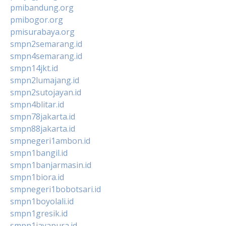
pmibandung.org
pmibogor.org
pmisurabaya.org
smpn2semarang.id
smpn4semarang.id
smpn14jkt.id
smpn2lumajang.id
smpn2sutojayan.id
smpn4blitar.id
smpn78jakarta.id
smpn88jakarta.id
smpnegeri1ambon.id
smpn1bangil.id
smpn1banjarmasin.id
smpn1biora.id
smpnegeri1bobotsari.id
smpn1boyolali.id
smpn1gresik.id
smpn1jayapura.id