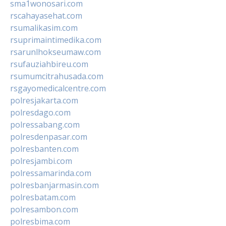
sma1wonosari.com
rscahayasehat.com
rsumalikasim.com
rsuprimaintimedika.com
rsarunlhokseumaw.com
rsufauziahbireu.com
rsumumcitrahusada.com
rsgayomedicalcentre.com
polresjakarta.com
polresdago.com
polressabang.com
polresdenpasar.com
polresbanten.com
polresjambi.com
polressamarinda.com
polresbanjarmasin.com
polresbatam.com
polresambon.com
polresbima.com