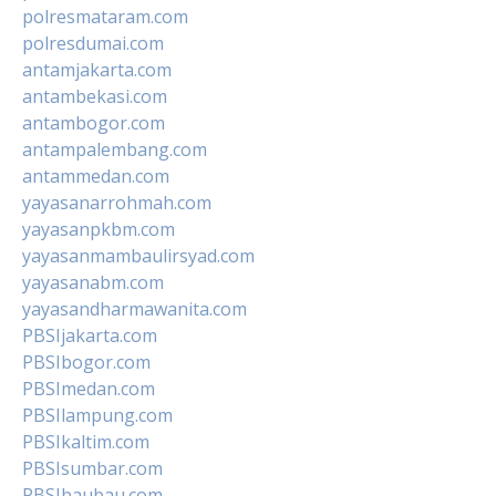
polresmataram.com
polresdumai.com
antamjakarta.com
antambekasi.com
antambogor.com
antampalembang.com
antammedan.com
yayasanarrohmah.com
yayasanpkbm.com
yayasanmambaulirsyad.com
yayasanabm.com
yayasandharmawanita.com
PBSIjakarta.com
PBSIbogor.com
PBSImedan.com
PBSIlampung.com
PBSIkaltim.com
PBSIsumbar.com
PBSIbaubau.com