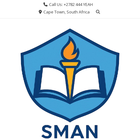
Skip
Call Us: +2782 444 YEAH
to
Cape Town, South Africa
content