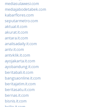
mediasulawesi.com
mediajabodetabek.com
kabarflores.com
seputarmetro.com
aktual.it.com
akurat.it.com
antara.it.com
analisadaily.it.com
antv.it.com
antvklik.it.com
ayojakarta.it.com
ayobandung.it.com
beritabali.it.com
bangsaonline.it.com
beritajatim.it.com
beritasatu.it.com
bernas.it.com
bisnis.it.com
brilio.it.com