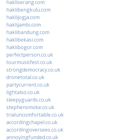
hakliserang.com
haklibengkulu.com
haklijogja.com
haklijambi.com
haklibandung.com
haklibekasi.com
haklibogor.com
perfectperson.co.uk
tourmusicfest.co.uk
strongdemocracy.co.uk
dronetotal.co.uk
partycurrent.co.uk
lightalso.co.uk
sleepyguards.co.uk
stephensmoke.co.uk
trialuncomfortable.co.uk
accordingchapel.co.uk
accordingoversees.co.uk
annoyingfunded.co.uk