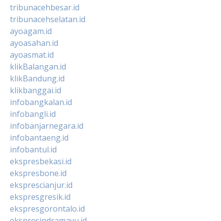
tribunacehbesar.id
tribunacehselatan.id
ayoagam.id
ayoasahan.id
ayoasmat.id
klikBalangan.id
klikBandung.id
klikbanggai.id
infobangkalan.id
infobangli.id
infobanjarnegara.id
infobantaeng.id
infobantul.id
ekspresbekasi.id
ekspresbone.id
eksprescianjur.id
ekspresgresik.id
ekspresgorontalo.id
ekspresindramayu.id