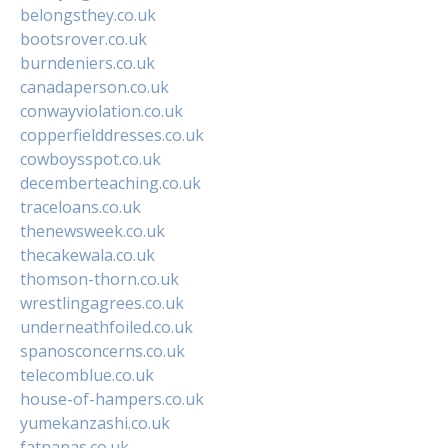
belongsthey.co.uk
bootsrover.co.uk
burndeniers.co.uk
canadaperson.co.uk
conwayviolation.co.uk
copperfielddresses.co.uk
cowboysspot.co.uk
decemberteaching.co.uk
traceloans.co.uk
thenewsweek.co.uk
thecakewala.co.uk
thomson-thorn.co.uk
wrestlingagrees.co.uk
underneathfoiled.co.uk
spanosconcerns.co.uk
telecomblue.co.uk
house-of-hampers.co.uk
yumekanzashi.co.uk
fatnanas.co.uk