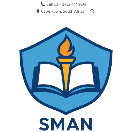
Skip
Call Us: +2782 444 YEAH
to
Cape Town, South Africa
content