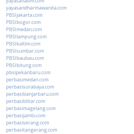
yayasanabm.com
yayasandharmawanita.com
PBSIjakarta.com
PBSIbogor.com
PBSImedan.com
PBSIlampung.com
PBSIkaltim.com
PBSIsumbar.com
PBSIbaubau.com
PBSIbitung.com
pbsipekanbaru.com
perbasimedan.com
perbasisurabaya.com
perbasibanjarbaru.com
perbasiblitar.com
perbasimagelang.com
perbasijambi.com
perbasiserang.com
perbasitangerang.com