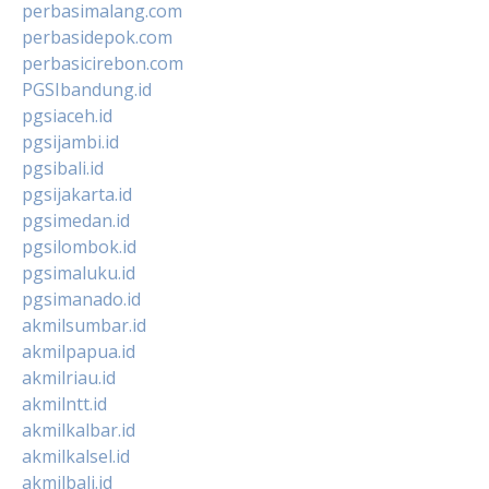
perbasimalang.com
perbasidepok.com
perbasicirebon.com
PGSIbandung.id
pgsiaceh.id
pgsijambi.id
pgsibali.id
pgsijakarta.id
pgsimedan.id
pgsilombok.id
pgsimaluku.id
pgsimanado.id
akmilsumbar.id
akmilpapua.id
akmilriau.id
akmilntt.id
akmilkalbar.id
akmilkalsel.id
akmilbali.id