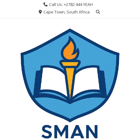
Skip
Call Us: +2782 444 YEAH
to
Cape Town, South Africa
content