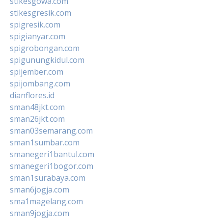
stikesgowa.com
stikesgresik.com
spigresik.com
spigianyar.com
spigrobongan.com
spigunungkidul.com
spijember.com
spijombang.com
dianflores.id
sman48jkt.com
sman26jkt.com
sman03semarang.com
sman1sumbar.com
smanegeri1bantul.com
smanegeri1bogor.com
sman1surabaya.com
sman6jogja.com
sma1magelang.com
sman9jogja.com