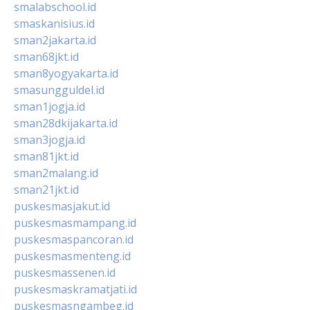
smalabschool.id
smaskanisius.id
sman2jakarta.id
sman68jkt.id
sman8yogyakarta.id
smasungguldel.id
sman1jogja.id
sman28dkijakarta.id
sman3jogja.id
sman81jkt.id
sman2malang.id
sman21jkt.id
puskesmasjakut.id
puskesmasmampang.id
puskesmaspancoran.id
puskesmasmenteng.id
puskesmassenen.id
puskesmaskramatjati.id
puskesmasngambeg.id