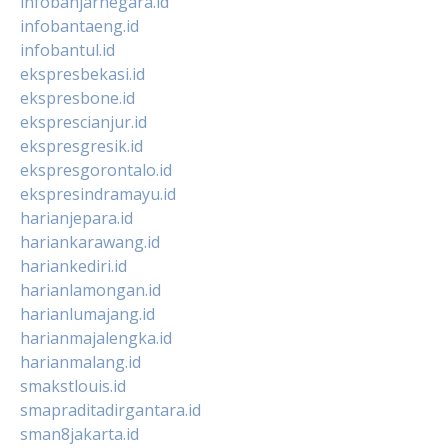
infobanjarnegara.id
infobantaeng.id
infobantul.id
ekspresbekasi.id
ekspresbone.id
eksprescianjur.id
ekspresgresik.id
ekspresgorontalo.id
ekspresindramayu.id
harianjepara.id
hariankarawang.id
hariankediri.id
harianlamongan.id
harianlumajang.id
harianmajalengka.id
harianmalang.id
smakstlouis.id
smapraditadirgantara.id
sman8jakarta.id