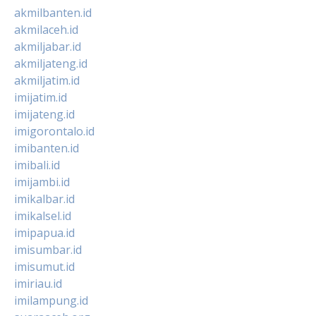
akmilbanten.id
akmilaceh.id
akmiljabar.id
akmiljateng.id
akmiljatim.id
imijatim.id
imijateng.id
imigorontalo.id
imibanten.id
imibali.id
imijambi.id
imikalbar.id
imikalsel.id
imipapua.id
imisumbar.id
imisumut.id
imiriau.id
imilampung.id