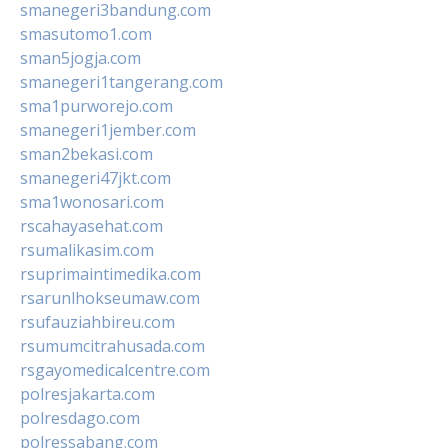
smanegeri3bandung.com
smasutomo1.com
sman5jogja.com
smanegeri1tangerang.com
sma1purworejo.com
smanegeri1jember.com
sman2bekasi.com
smanegeri47jkt.com
sma1wonosari.com
rscahayasehat.com
rsumalikasim.com
rsuprimaintimedika.com
rsarunlhokseumaw.com
rsufauziahbireu.com
rsumumcitrahusada.com
rsgayomedicalcentre.com
polresjakarta.com
polresdago.com
polressabang.com