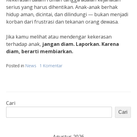
serius yang harus dihentikan. Anak-anak berhak
hidup aman, dicintai, dan dilindungi — bukan menjadi
korban dari frustrasi dan tekanan orang dewasa.
Jika kamu melihat atau mendengar kekerasan
terhadap anak,
jangan diam. Laporkan. Karena
diam, berarti membiarkan.
Posted in
News
1 Komentar
pada
Kapolsek
Serpong
Ringkus
Bapak
,
Yang
Cari
Aniaya
Cari
Anak
di
Serpong
!
Agustus 2026