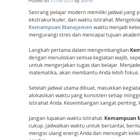
Posted on
31/08/2025
by
admin
Seorang pelajar modern memiliki jadwal yang 
ekstrakurikuler, dan waktu istirahat. Mengelol
Kemampuan Manajemen
waktu menjadi keter
mengurangi stres dan mencapai tujuan akademis
Langkah pertama dalam mengembangkan
Ke
dengan menuliskan semua kegiatan wajib, sepe
untuk mengerjakan tugas dan belajar. Menjadwa
matematika, akan membantu Anda lebih fokus.
Setelah jadwal utama dibuat, masukkan kegiatan
alokasikan waktu yang konsisten setiap minggu
istirahat Anda. Keseimbangan sangat penting, k
Jangan lupakan waktu istirahat.
Kemampuan 
cukup. Jadwalkan waktu untuk bersantai, berma
mengisi ulang energi Anda dan mencegah kelel