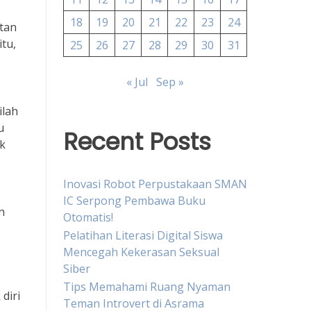
18
19
20
21
22
23
24
tan
itu,
25
26
27
28
29
30
31
« Jul
Sep »
ilah
u
Recent Posts
uk
Inovasi Robot Perpustakaan SMAN
IC Serpong Pembawa Buku
n
Otomatis!
Pelatihan Literasi Digital Siswa
Mencegah Kekerasan Seksual
Siber
Tips Memahami Ruang Nyaman
diri
Teman Introvert di Asrama