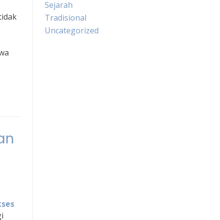
Sejarah
tidak
Tradisional
Uncategorized
swa
an
kses
i