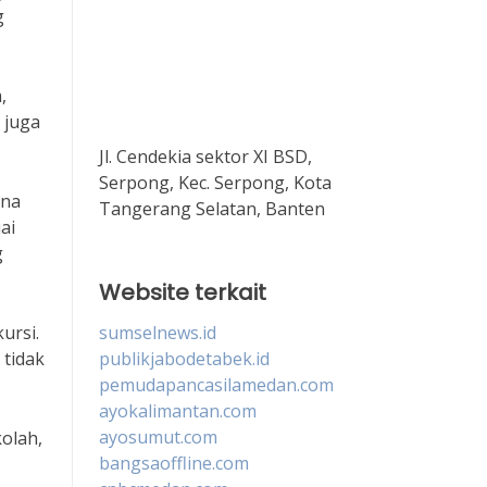
g
,
 juga
.
Jl. Cendekia sektor XI BSD,
Serpong, Kec. Serpong, Kota
ana
Tangerang Selatan, Banten
ai
g
Website terkait
sumselnews.id
ursi.
publikjabodetabek.id
 tidak
pemudapancasilamedan.com
ayokalimantan.com
ayosumut.com
olah,
bangsaoffline.com