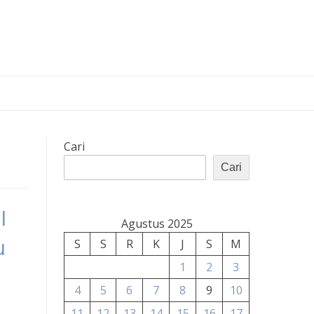
Cari
Cari
l
Agustus 2025
u
S
S
R
K
J
S
M
1
2
3
4
5
6
7
8
9
10
11
12
13
14
15
16
17