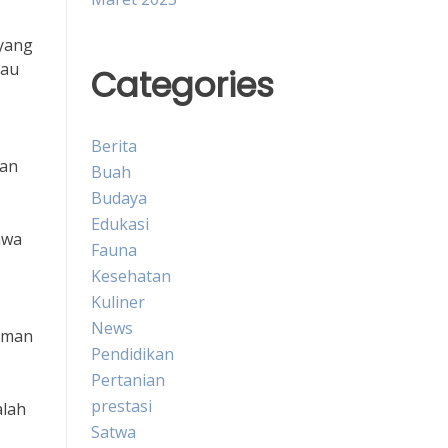
 yang
tau
Categories
Berita
kan
Buah
Budaya
Edukasi
hwa
Fauna
Kesehatan
Kuliner
News
aman
Pendidikan
Pertanian
prestasi
alah
Satwa