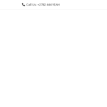
Skip
Call Us: +2782 444 YEAH
to
content