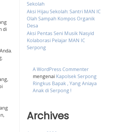
Sekolah
Aksi Hijau Sekolah: Santri MAN IC
Olah Sampah Kompos Organik
ang
Desa
 di
Aksi Pentas Seni Musik Nasyid
Kolaborasi Pelajar MAN IC
Serpong
 Anda.
g.
A WordPress Commenter
mengenai
Kapolsek Serpong
ang,
Ringkus Bapak , Yang Aniaya
pi
Anak di Serpong !
jang
Archives
n,