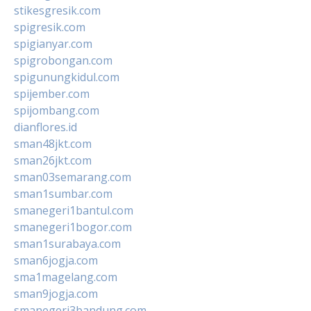
stikesgresik.com
spigresik.com
spigianyar.com
spigrobongan.com
spigunungkidul.com
spijember.com
spijombang.com
dianflores.id
sman48jkt.com
sman26jkt.com
sman03semarang.com
sman1sumbar.com
smanegeri1bantul.com
smanegeri1bogor.com
sman1surabaya.com
sman6jogja.com
sma1magelang.com
sman9jogja.com
smanegeri3bandung.com