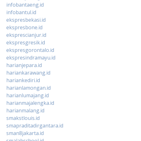
infobantaeng.id
infobantul.id
ekspresbekasi.id
ekspresbone.id
eksprescianjur.id
ekspresgresik.id
ekspresgorontalo.id
ekspresindramayu.id
harianjepara.id
hariankarawang.id
hariankediri.id
harianlamongan.id
harianlumajang.id
harianmajalengka.id
harianmalang.id
smakstlouis.id
smapraditadirgantara.id
sman8jakarta.id
smalabschool.id