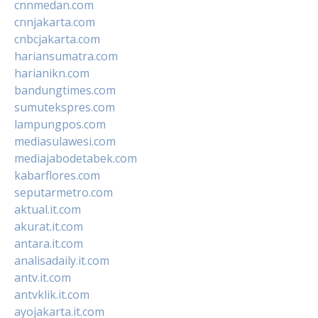
cnnmedan.com
cnnjakarta.com
cnbcjakarta.com
hariansumatra.com
harianikn.com
bandungtimes.com
sumutekspres.com
lampungpos.com
mediasulawesi.com
mediajabodetabek.com
kabarflores.com
seputarmetro.com
aktual.it.com
akurat.it.com
antara.it.com
analisadaily.it.com
antv.it.com
antvklik.it.com
ayojakarta.it.com