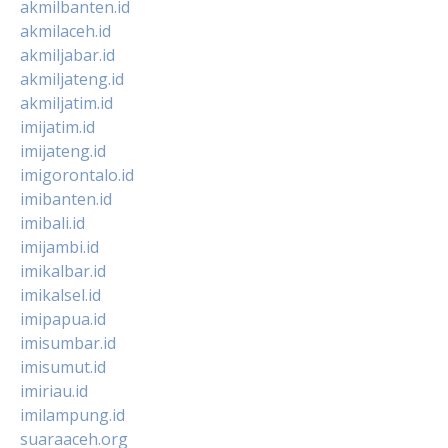
akmilbanten.id
akmilaceh.id
akmiljabar.id
akmiljateng.id
akmiljatim.id
imijatim.id
imijateng.id
imigorontalo.id
imibanten.id
imibali.id
imijambi.id
imikalbar.id
imikalsel.id
imipapua.id
imisumbar.id
imisumut.id
imiriau.id
imilampung.id
suaraaceh.org