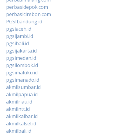
perbasidepok.com
perbasicirebon.com
PGSIbandung.id
pgsiaceh.id
pgsijambi.id
pgsibali.id
pgsijakarta.id
pgsimedan.id
pgsilombok.id
pgsimaluku.id
pgsimanado.id
akmilsumbar.id
akmilpapua.id
akmilriau.id
akmilntt.id
akmilkalbar.id
akmilkalsel.id
akmilbali.id