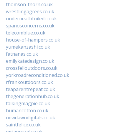
thomson-thorn.co.uk
wrestlingagrees.co.uk
underneathfoiled.co.uk
spanosconcerns.co.uk
telecomblue.co.uk
house-of-hampers.co.uk
yumekanzashi.co.uk
fatnanas.co.uk
emilykatedesign.co.uk
crossfelloutdoors.co.uk
yorkroadreconditioned.co.uk
rfrankoutdoors.co.uk
teaparentrepeat.co.uk
thegenerationhub.co.uk
talkingmagpie.co.uk
humancotton.co.uk
newdawndigitals.co.uk
saintfelice.co.uk
mrjapparel.co.uk