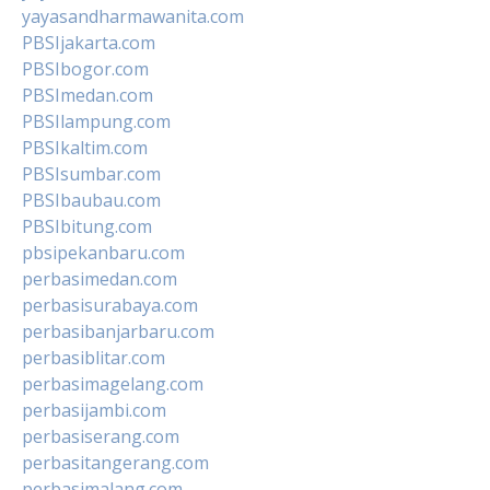
yayasandharmawanita.com
PBSIjakarta.com
PBSIbogor.com
PBSImedan.com
PBSIlampung.com
PBSIkaltim.com
PBSIsumbar.com
PBSIbaubau.com
PBSIbitung.com
pbsipekanbaru.com
perbasimedan.com
perbasisurabaya.com
perbasibanjarbaru.com
perbasiblitar.com
perbasimagelang.com
perbasijambi.com
perbasiserang.com
perbasitangerang.com
perbasimalang.com