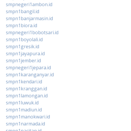
smpnegeri1ambon.id
smpn1bangil.id
smpn1banjarmasin.id
smpn1biora.id
smpnegeri1bobotsari.id
smpn1boyolali.id
smpn1gresik.id
smpn1jayapura.id
smpn1jember.id
smpnegeri1jepara.id
smpn1karanganyar.id
smpn1kendari.id
smpn1kranggan.id
smpn1lamongan.id
smpn1luwuk.id
smpn1madiun.id
smpn1manokwari.id
smpn1narmada.id
smpn1pacitan.id