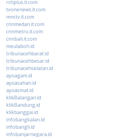
rctiplus.it.com
tvonenews.it.com
mnctv.it.com
cnnmedan.it.com
cnnmetro.it.com
cnnbali.it.com
meulaboh.id
tribunacehbarat.id
tribunacehbesar.id
tribunacehselatan.id
ayoagam.id
ayoasahan.id
ayoasmat.id
klikBalangan.id
klikBandung.id
klikbanggai.id
infobangkalan.id
infobangli.id
infobanjarnegara.id