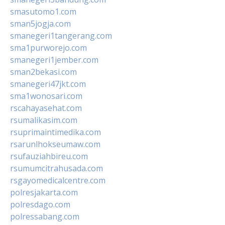
smasutomo1.com
sman5jogja.com
smanegeri1tangerang.com
sma1purworejo.com
smanegeri1jember.com
sman2bekasi.com
smanegeri47jkt.com
sma1wonosari.com
rscahayasehat.com
rsumalikasim.com
rsuprimaintimedika.com
rsarunlhokseumaw.com
rsufauziahbireu.com
rsumumcitrahusada.com
rsgayomedicalcentre.com
polresjakarta.com
polresdago.com
polressabang.com