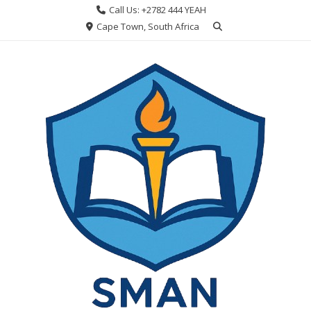
Skip
Call Us: +2782 444 YEAH
to
Cape Town, South Africa
content