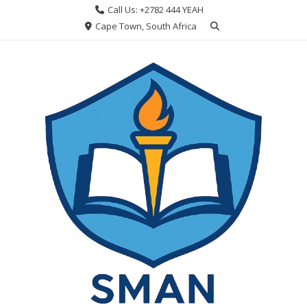
Skip
Call Us: +2782 444 YEAH
to
Cape Town, South Africa
content