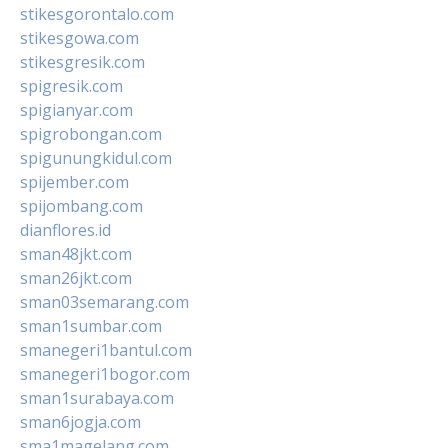
stikesgorontalo.com
stikesgowa.com
stikesgresik.com
spigresik.com
spigianyar.com
spigrobongan.com
spigunungkidul.com
spijember.com
spijombang.com
dianflores.id
sman48jkt.com
sman26jkt.com
sman03semarang.com
sman1sumbar.com
smanegeri1bantul.com
smanegeri1bogor.com
sman1surabaya.com
sman6jogja.com
sma1magelang.com