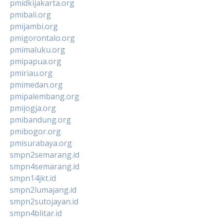
pmidkijakarta.org
pmibali.org
pmijambi.org
pmigorontalo.org
pmimaluku.org
pmipapua.org
pmiriau.org
pmimedan.org
pmipalembang.org
pmijogja.org
pmibandung.org
pmibogor.org
pmisurabaya.org
smpn2semarang.id
smpn4semarang.id
smpn14jkt.id
smpn2lumajang.id
smpn2sutojayan.id
smpn4blitar.id