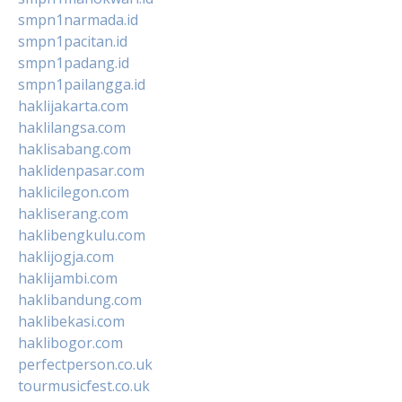
smpn1narmada.id
smpn1pacitan.id
smpn1padang.id
smpn1pailangga.id
haklijakarta.com
haklilangsa.com
haklisabang.com
haklidenpasar.com
haklicilegon.com
hakliserang.com
haklibengkulu.com
haklijogja.com
haklijambi.com
haklibandung.com
haklibekasi.com
haklibogor.com
perfectperson.co.uk
tourmusicfest.co.uk