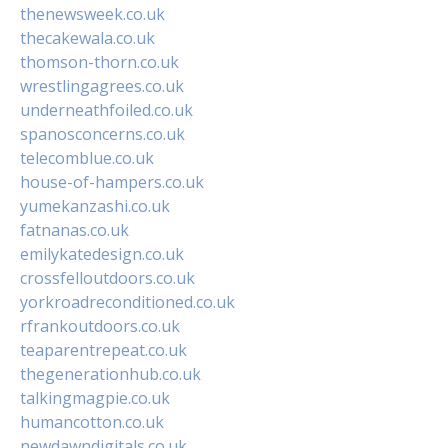
thenewsweek.co.uk
thecakewala.co.uk
thomson-thorn.co.uk
wrestlingagrees.co.uk
underneathfoiled.co.uk
spanosconcerns.co.uk
telecomblue.co.uk
house-of-hampers.co.uk
yumekanzashi.co.uk
fatnanas.co.uk
emilykatedesign.co.uk
crossfelloutdoors.co.uk
yorkroadreconditioned.co.uk
rfrankoutdoors.co.uk
teaparentrepeat.co.uk
thegenerationhub.co.uk
talkingmagpie.co.uk
humancotton.co.uk
newdawndigitals.co.uk