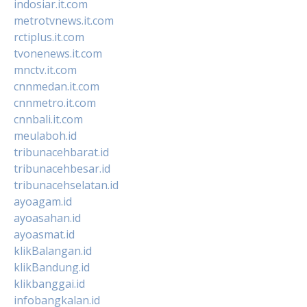
indosiar.it.com
metrotvnews.it.com
rctiplus.it.com
tvonenews.it.com
mnctv.it.com
cnnmedan.it.com
cnnmetro.it.com
cnnbali.it.com
meulaboh.id
tribunacehbarat.id
tribunacehbesar.id
tribunacehselatan.id
ayoagam.id
ayoasahan.id
ayoasmat.id
klikBalangan.id
klikBandung.id
klikbanggai.id
infobangkalan.id