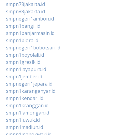
smpn78jakarta.id
smpn88jakarta.id
smpnegeri1ambon.id
smpn1bangil.id
smpn1banjarmasin.id
smpn1biora.id
smpnegeri1bobotsari.id
smpn1boyolali.id
smpn1gresik.id
smpn1jayapura.id
smpn1jember.id
smpnegeri1jepara.id
smpn1karanganyar.id
smpn1kendari.id
smpn1kranggan.id
smpn1lamongan.id
smpn1luwuk.id
smpn1madiun.id
smpn1manokwari.id