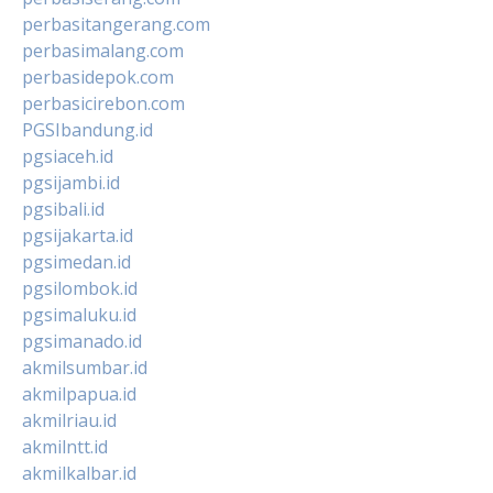
perbasitangerang.com
perbasimalang.com
perbasidepok.com
perbasicirebon.com
PGSIbandung.id
pgsiaceh.id
pgsijambi.id
pgsibali.id
pgsijakarta.id
pgsimedan.id
pgsilombok.id
pgsimaluku.id
pgsimanado.id
akmilsumbar.id
akmilpapua.id
akmilriau.id
akmilntt.id
akmilkalbar.id