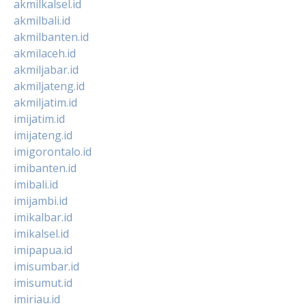
akmilkalsel.id
akmilbali.id
akmilbanten.id
akmilaceh.id
akmiljabar.id
akmiljateng.id
akmiljatim.id
imijatim.id
imijateng.id
imigorontalo.id
imibanten.id
imibali.id
imijambi.id
imikalbar.id
imikalsel.id
imipapua.id
imisumbar.id
imisumut.id
imiriau.id