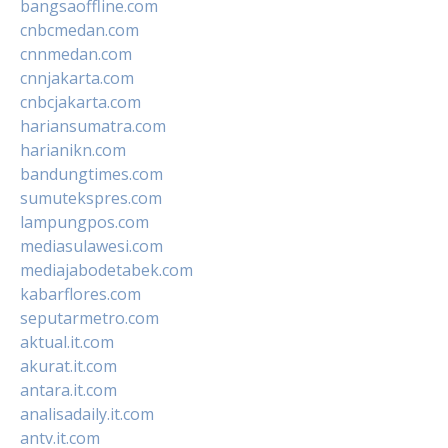
bangsaoffline.com
cnbcmedan.com
cnnmedan.com
cnnjakarta.com
cnbcjakarta.com
hariansumatra.com
harianikn.com
bandungtimes.com
sumutekspres.com
lampungpos.com
mediasulawesi.com
mediajabodetabek.com
kabarflores.com
seputarmetro.com
aktual.it.com
akurat.it.com
antara.it.com
analisadaily.it.com
antv.it.com