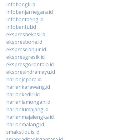
infobangli.id
infobanjarnegara.id
infobantaeng.id
infobantul.id
ekspresbekasi.id
ekspresbone.id
eksprescianjur.id
ekspresgresik.id
ekspresgorontalo.id
ekspresindramayu.id
harianjepara.id
hariankarawang.id
hariankediri.id
harianlamongan.id
harianlumajang.id
harianmajalengka.id
harianmalang.id
smakstlouis.id
smapraditadirgantara.id