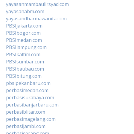
yayasanmambaulirsyad.com
yayasanabm.com
yayasandharmawanita.com
PBSIjakarta.com
PBSIbogor.com
PBSImedan.com
PBSIlampung.com
PBSIkaltim.com
PBSIsumbar.com
PBSIbaubau.com
PBSIbitung.com
pbsipekanbaru.com
perbasimedan.com
perbasisurabaya.com
perbasibanjarbaru.com
perbasiblitar.com
perbasimagelang.com
perbasijambi.com
perbasiserang.com