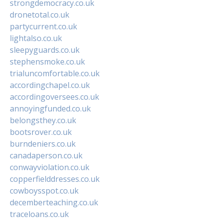
strongdemocracy.co.uk
dronetotal.co.uk
partycurrent.co.uk
lightalso.co.uk
sleepyguards.co.uk
stephensmoke.co.uk
trialuncomfortable.co.uk
accordingchapel.co.uk
accordingoversees.co.uk
annoyingfunded.co.uk
belongsthey.co.uk
bootsrover.co.uk
burndeniers.co.uk
canadaperson.co.uk
conwayviolation.co.uk
copperfielddresses.co.uk
cowboysspot.co.uk
decemberteaching.co.uk
traceloans.co.uk