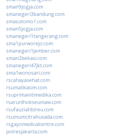
sman9jogja.com
smanegeri3bandung.com
smasutomo1.com
sman5jogja.com
smanegeri1tangerang.com
sma1purworejo.com
smanegeri1jember.com
sman2bekasi.com
smanegeri47jkt.com
sma1wonosari.com
rscahayasehat.com
rsumalikasim.com
rsuprimaintimedika.com
rsarunlhokseumaw.com
rsufauziahbireu.com
rsumumcitrahusada.com
rsgayomedicalcentre.com
polresjakarta.com