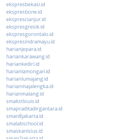
ekspresbekasi.id
ekspresbone.id
eksprescianjur.id
ekspresgresik.id
ekspresgorontalo.id
ekspresindramayu.id
harianjepara.id
hariankarawang.id
hariankediri.id
harianlamongan.id
harianlumajang.id
harianmajalengka.id
harianmalang.id
smakstlouis.id
smapraditadirgantara.id
sman8jakarta.id
smalabschool.id
smaskanisius.id
sman2jakarta.id