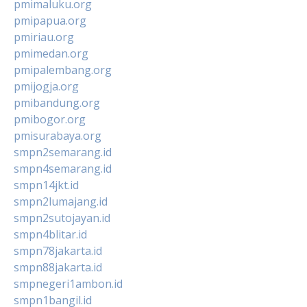
pmimaluku.org
pmipapua.org
pmiriau.org
pmimedan.org
pmipalembang.org
pmijogja.org
pmibandung.org
pmibogor.org
pmisurabaya.org
smpn2semarang.id
smpn4semarang.id
smpn14jkt.id
smpn2lumajang.id
smpn2sutojayan.id
smpn4blitar.id
smpn78jakarta.id
smpn88jakarta.id
smpnegeri1ambon.id
smpn1bangil.id