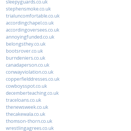
sleepyguards.co.uk
stephensmoke.co.uk
trialuncomfortable.co.uk
accordingchapel.co.uk
accordingoversees.co.uk
annoyingfunded.co.uk
belongsthey.co.uk
bootsrover.co.uk
burndeniers.co.uk
canadaperson.co.uk
conwayviolation.co.uk
copperfielddresses.co.uk
cowboysspot.co.uk
decemberteaching.co.uk
traceloans.co.uk
thenewsweek.co.uk
thecakewala.co.uk
thomson-thorn.co.uk
wrestlingagrees.co.uk