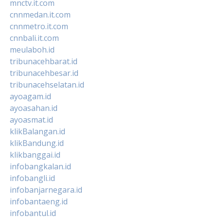
mnctv.it.com
cnnmedan.it.com
cnnmetro.it.com
cnnbali.it.com
meulaboh.id
tribunacehbarat.id
tribunacehbesar.id
tribunacehselatan.id
ayoagam.id
ayoasahan.id
ayoasmat.id
klikBalangan.id
klikBandung.id
klikbanggai.id
infobangkalan.id
infobangli.id
infobanjarnegara.id
infobantaeng.id
infobantul.id