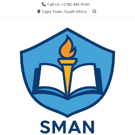
Skip
Call Us: +2782 444 YEAH
to
Cape Town, South Africa
content