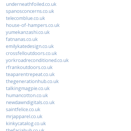
underneathfoiled.co.uk
spanosconcerns.co.uk
telecomblue.co.uk
house-of-hampers.co.uk
yumekanzashi.co.uk
fatnanas.co.uk
emilykatedesign.co.uk
crossfelloutdoors.co.uk
yorkroadreconditioned.co.uk
rfrankoutdoors.co.uk
teaparentrepeat.co.uk
thegenerationhub.co.uk
talkingmagpie.co.uk
humancotton.co.uk
newdawndigitals.co.uk
saintfelice.co.uk
mrjapparel.co.uk
kinkycatalog.co.uk
thefaciahub.co.uk