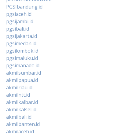
PGSIbandung.id
pgsiaceh.id
pgsijambi.id
pgsibali.id
pgsijakarta.id
pgsimedan.id
pgsilombok.id
pgsimaluku.id
pgsimanado.id
akmilsumbar.id
akmilpapua.id
akmilriau.id
akmilntt.id
akmilkalbar.id
akmilkalsel.id
akmilbali.id
akmilbanten.id
akmilaceh.id