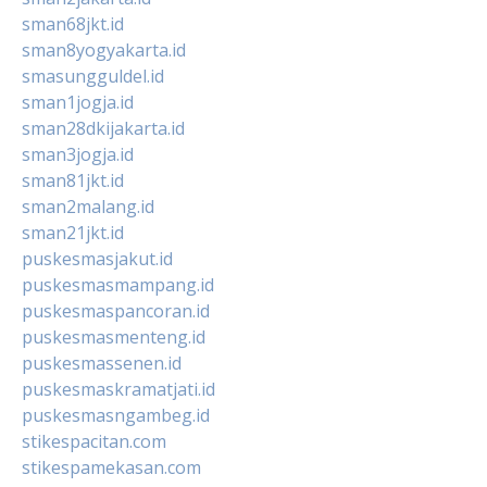
sman68jkt.id
sman8yogyakarta.id
smasungguldel.id
sman1jogja.id
sman28dkijakarta.id
sman3jogja.id
sman81jkt.id
sman2malang.id
sman21jkt.id
puskesmasjakut.id
puskesmasmampang.id
puskesmaspancoran.id
puskesmasmenteng.id
puskesmassenen.id
puskesmaskramatjati.id
puskesmasngambeg.id
stikespacitan.com
stikespamekasan.com