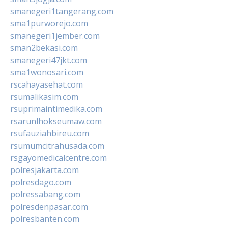
smanegeri1tangerang.com
sma1purworejo.com
smanegeri1jember.com
sman2bekasi.com
smanegeri47jkt.com
sma1wonosari.com
rscahayasehat.com
rsumalikasim.com
rsuprimaintimedika.com
rsarunlhokseumaw.com
rsufauziahbireu.com
rsumumcitrahusada.com
rsgayomedicalcentre.com
polresjakarta.com
polresdago.com
polressabang.com
polresdenpasar.com
polresbanten.com