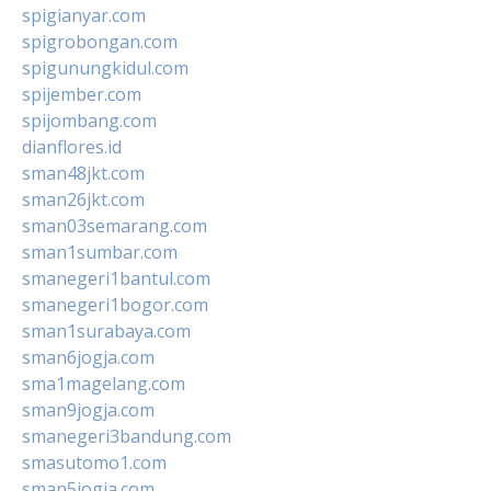
spigianyar.com
spigrobongan.com
spigunungkidul.com
spijember.com
spijombang.com
dianflores.id
sman48jkt.com
sman26jkt.com
sman03semarang.com
sman1sumbar.com
smanegeri1bantul.com
smanegeri1bogor.com
sman1surabaya.com
sman6jogja.com
sma1magelang.com
sman9jogja.com
smanegeri3bandung.com
smasutomo1.com
sman5jogja.com