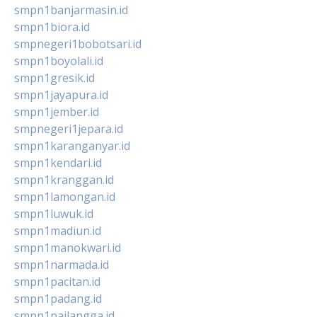
smpn1banjarmasin.id
smpn1biora.id
smpnegeri1bobotsari.id
smpn1boyolali.id
smpn1gresik.id
smpn1jayapura.id
smpn1jember.id
smpnegeri1jepara.id
smpn1karanganyar.id
smpn1kendari.id
smpn1kranggan.id
smpn1lamongan.id
smpn1luwuk.id
smpn1madiun.id
smpn1manokwari.id
smpn1narmada.id
smpn1pacitan.id
smpn1padang.id
smpn1pailangga.id