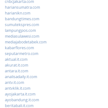
cnbcjakarta.com
hariansumatra.com
harianikn.com
bandungtimes.com
sumutekspres.com
lampungpos.com
mediasulawesi.com
mediajabodetabek.com
kabarflores.com
seputarmetro.com
aktual.it.com
akurat.it.com
antara.it.com
analisadaily.it.com
antv.it.com
antvklik.it.com
ayojakarta.it.com
ayobandung.it.com
beritabali.it.com