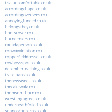
trialuncomfortable.co.uk
accordingchapel.co.uk
accordingoversees.co.uk
annoyingfunded.co.uk
belongsthey.co.uk
bootsrover.co.uk
burndeniers.co.uk
canadaperson.co.uk
conwayviolation.co.uk
copperfielddresses.co.uk
cowboysspot.co.uk
decemberteaching.co.uk
traceloans.co.uk
thenewsweek.co.uk
thecakewala.co.uk
thomson-thorn.co.uk
wrestlingagrees.co.uk
underneathfoiled.co.uk
spanosconcerns.co.uk