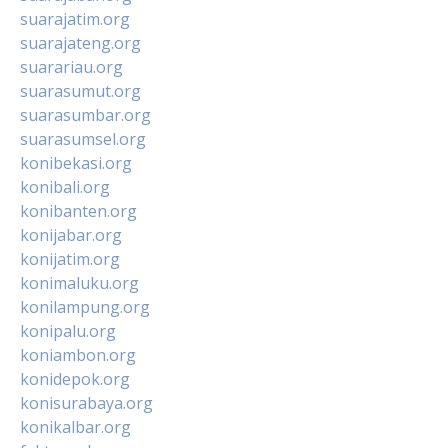
suarajatim.org
suarajateng.org
suarariau.org
suarasumut.org
suarasumbar.org
suarasumsel.org
konibekasi.org
konibali.org
konibanten.org
konijabar.org
konijatim.org
konimaluku.org
konilampung.org
konipalu.org
koniambon.org
konidepok.org
konisurabaya.org
konikalbar.org