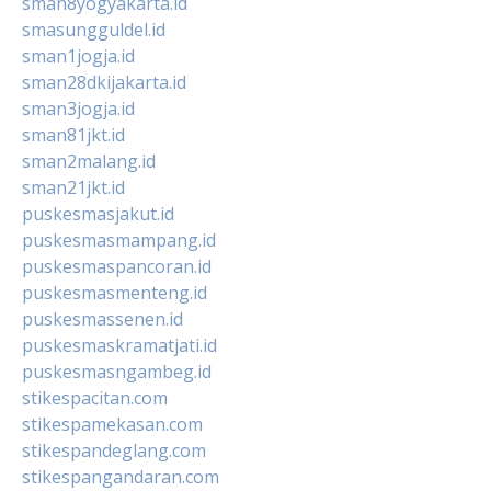
sman8yogyakarta.id
smasungguldel.id
sman1jogja.id
sman28dkijakarta.id
sman3jogja.id
sman81jkt.id
sman2malang.id
sman21jkt.id
puskesmasjakut.id
puskesmasmampang.id
puskesmaspancoran.id
puskesmasmenteng.id
puskesmassenen.id
puskesmaskramatjati.id
puskesmasngambeg.id
stikespacitan.com
stikespamekasan.com
stikespandeglang.com
stikespangandaran.com