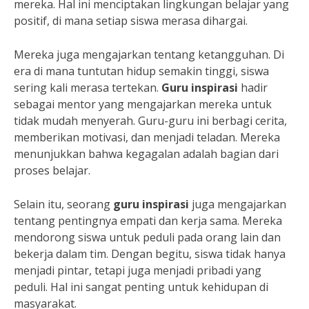
mereka. Hal ini menciptakan lingkungan belajar yang
positif, di mana setiap siswa merasa dihargai.
Mereka juga mengajarkan tentang ketangguhan. Di
era di mana tuntutan hidup semakin tinggi, siswa
sering kali merasa tertekan.
Guru inspirasi
hadir
sebagai mentor yang mengajarkan mereka untuk
tidak mudah menyerah. Guru-guru ini berbagi cerita,
memberikan motivasi, dan menjadi teladan. Mereka
menunjukkan bahwa kegagalan adalah bagian dari
proses belajar.
Selain itu, seorang
guru inspirasi
juga mengajarkan
tentang pentingnya empati dan kerja sama. Mereka
mendorong siswa untuk peduli pada orang lain dan
bekerja dalam tim. Dengan begitu, siswa tidak hanya
menjadi pintar, tetapi juga menjadi pribadi yang
peduli. Hal ini sangat penting untuk kehidupan di
masyarakat.