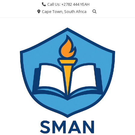
Skip
Call Us: +2782 444 YEAH
to
Cape Town, South Africa
content