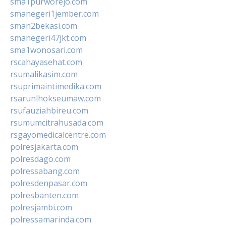
sma1purworejo.com
smanegeri1jember.com
sman2bekasi.com
smanegeri47jkt.com
sma1wonosari.com
rscahayasehat.com
rsumalikasim.com
rsuprimaintimedika.com
rsarunlhokseumaw.com
rsufauziahbireu.com
rsumumcitrahusada.com
rsgayomedicalcentre.com
polresjakarta.com
polresdago.com
polressabang.com
polresdenpasar.com
polresbanten.com
polresjambi.com
polressamarinda.com