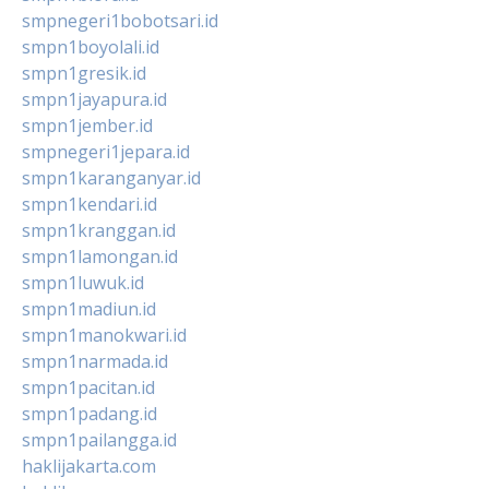
smpnegeri1bobotsari.id
smpn1boyolali.id
smpn1gresik.id
smpn1jayapura.id
smpn1jember.id
smpnegeri1jepara.id
smpn1karanganyar.id
smpn1kendari.id
smpn1kranggan.id
smpn1lamongan.id
smpn1luwuk.id
smpn1madiun.id
smpn1manokwari.id
smpn1narmada.id
smpn1pacitan.id
smpn1padang.id
smpn1pailangga.id
haklijakarta.com