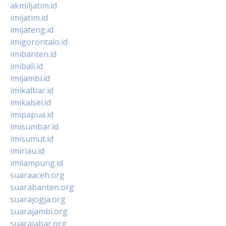
akmiljatim.id
imijatim.id
imijateng.id
imigorontalo.id
imibanten.id
imibali.id
imijambi.id
imikalbar.id
imikalsel.id
imipapua.id
imisumbar.id
imisumut.id
imiriau.id
imilampung.id
suaraaceh.org
suarabanten.org
suarajogja.org
suarajambi.org
suarajabar.org