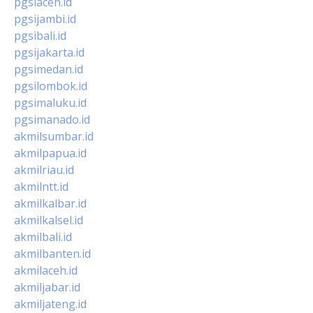
pgsiaceh.id
pgsijambi.id
pgsibali.id
pgsijakarta.id
pgsimedan.id
pgsilombok.id
pgsimaluku.id
pgsimanado.id
akmilsumbar.id
akmilpapua.id
akmilriau.id
akmilntt.id
akmilkalbar.id
akmilkalsel.id
akmilbali.id
akmilbanten.id
akmilaceh.id
akmiljabar.id
akmiljateng.id