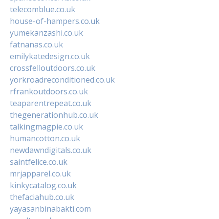
telecomblue.co.uk
house-of-hampers.co.uk
yumekanzashi.co.uk
fatnanas.co.uk
emilykatedesign.co.uk
crossfelloutdoors.co.uk
yorkroadreconditioned.co.uk
rfrankoutdoors.co.uk
teaparentrepeat.co.uk
thegenerationhub.co.uk
talkingmagpie.co.uk
humancotton.co.uk
newdawndigitals.co.uk
saintfelice.co.uk
mrjapparel.co.uk
kinkycatalog.co.uk
thefaciahub.co.uk
yayasanbinabakti.com