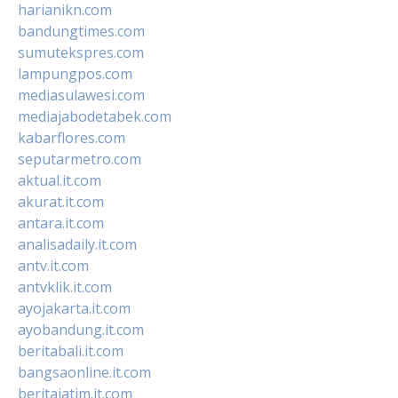
harianikn.com
bandungtimes.com
sumutekspres.com
lampungpos.com
mediasulawesi.com
mediajabodetabek.com
kabarflores.com
seputarmetro.com
aktual.it.com
akurat.it.com
antara.it.com
analisadaily.it.com
antv.it.com
antvklik.it.com
ayojakarta.it.com
ayobandung.it.com
beritabali.it.com
bangsaonline.it.com
beritajatim.it.com