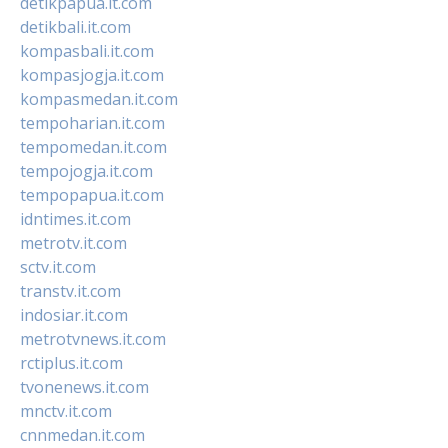
detikpapua.it.com
detikbali.it.com
kompasbali.it.com
kompasjogja.it.com
kompasmedan.it.com
tempoharian.it.com
tempomedan.it.com
tempojogja.it.com
tempopapua.it.com
idntimes.it.com
metrotv.it.com
sctv.it.com
transtv.it.com
indosiar.it.com
metrotvnews.it.com
rctiplus.it.com
tvonenews.it.com
mnctv.it.com
cnnmedan.it.com