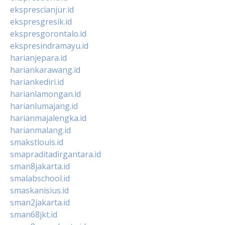
eksprescianjur.id
ekspresgresik.id
ekspresgorontalo.id
ekspresindramayu.id
harianjepara.id
hariankarawang.id
hariankediri.id
harianlamongan.id
harianlumajang.id
harianmajalengka.id
harianmalang.id
smakstlouis.id
smapraditadirgantara.id
sman8jakarta.id
smalabschool.id
smaskanisius.id
sman2jakarta.id
sman68jkt.id