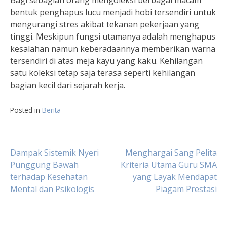
Bagi sebagian orang mengoleksi berbagai macam
bentuk penghapus lucu menjadi hobi tersendiri untuk
mengurangi stres akibat tekanan pekerjaan yang
tinggi. Meskipun fungsi utamanya adalah menghapus
kesalahan namun keberadaannya memberikan warna
tersendiri di atas meja kayu yang kaku. Kehilangan
satu koleksi tetap saja terasa seperti kehilangan
bagian kecil dari sejarah kerja.
Posted in
Berita
Navigasi
Dampak Sistemik Nyeri
Menghargai Sang Pelita
Punggung Bawah
Kriteria Utama Guru SMA
terhadap Kesehatan
yang Layak Mendapat
pos
Mental dan Psikologis
Piagam Prestasi