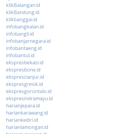
klikBalangan.id
klikBandung.id
klikbanggai.id
infobangkalan.id
infobangli.id
infobanjarnegara.id
infobantaeng.id
infobantul.id
ekspresbekasi.id
ekspresbone.id
eksprescianjur.id
ekspresgresik.id
ekspresgorontalo.id
ekspresindramayu.id
harianjepara.id
hariankarawang.id
hariankediri.id
harianlamongan.id