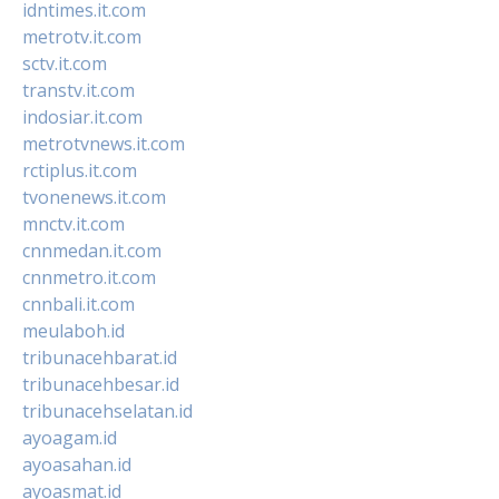
idntimes.it.com
metrotv.it.com
sctv.it.com
transtv.it.com
indosiar.it.com
metrotvnews.it.com
rctiplus.it.com
tvonenews.it.com
mnctv.it.com
cnnmedan.it.com
cnnmetro.it.com
cnnbali.it.com
meulaboh.id
tribunacehbarat.id
tribunacehbesar.id
tribunacehselatan.id
ayoagam.id
ayoasahan.id
ayoasmat.id