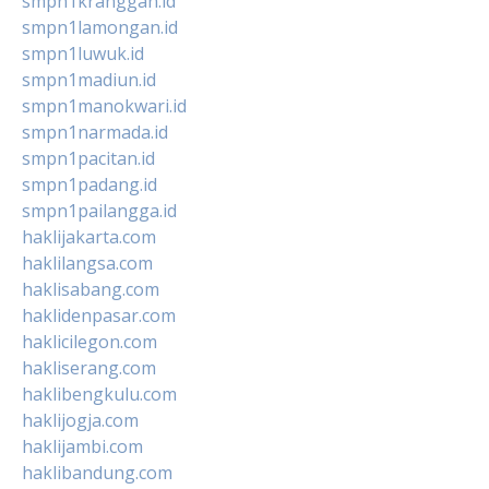
smpn1kranggan.id
smpn1lamongan.id
smpn1luwuk.id
smpn1madiun.id
smpn1manokwari.id
smpn1narmada.id
smpn1pacitan.id
smpn1padang.id
smpn1pailangga.id
haklijakarta.com
haklilangsa.com
haklisabang.com
haklidenpasar.com
haklicilegon.com
hakliserang.com
haklibengkulu.com
haklijogja.com
haklijambi.com
haklibandung.com