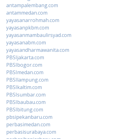
antampalembang.com
antammedan.com
yayasanarrohmah.com
yayasanpkbm.com
yayasanmambaulirsyad.com
yayasanabm.com
yayasandharmawanita.com
PBSIjakarta.com
PBSIbogor.com
PBSImedan.com
PBSIlampung.com
PBSIkaltim.com
PBSIsumbar.com
PBSIbaubau.com
PBSIbitung.com
pbsipekanbaru.com
perbasimedan.com
perbasisurabaya.com