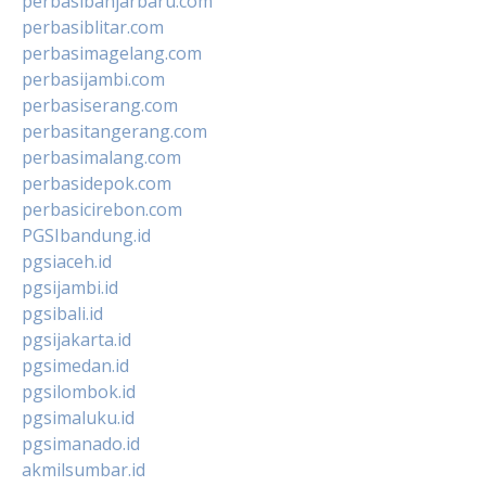
perbasibanjarbaru.com
perbasiblitar.com
perbasimagelang.com
perbasijambi.com
perbasiserang.com
perbasitangerang.com
perbasimalang.com
perbasidepok.com
perbasicirebon.com
PGSIbandung.id
pgsiaceh.id
pgsijambi.id
pgsibali.id
pgsijakarta.id
pgsimedan.id
pgsilombok.id
pgsimaluku.id
pgsimanado.id
akmilsumbar.id