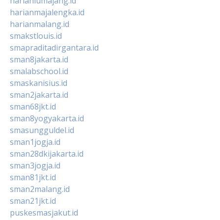
harianlumajang.id
harianmajalengka.id
harianmalang.id
smakstlouis.id
smapraditadirgantara.id
sman8jakarta.id
smalabschool.id
smaskanisius.id
sman2jakarta.id
sman68jkt.id
sman8yogyakarta.id
smasungguldel.id
sman1jogja.id
sman28dkijakarta.id
sman3jogja.id
sman81jkt.id
sman2malang.id
sman21jkt.id
puskesmasjakut.id