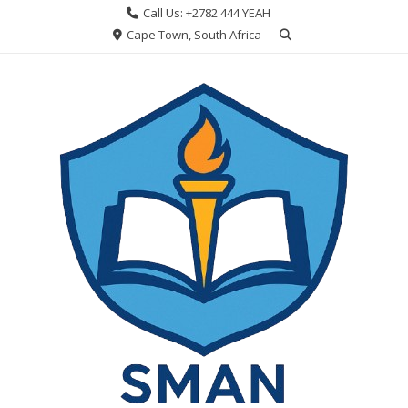
Skip
Call Us: +2782 444 YEAH
to
Cape Town, South Africa
content