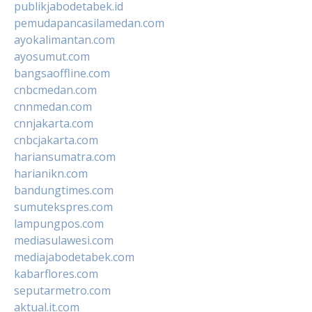
publikjabodetabek.id
pemudapancasilamedan.com
ayokalimantan.com
ayosumut.com
bangsaoffline.com
cnbcmedan.com
cnnmedan.com
cnnjakarta.com
cnbcjakarta.com
hariansumatra.com
harianikn.com
bandungtimes.com
sumutekspres.com
lampungpos.com
mediasulawesi.com
mediajabodetabek.com
kabarflores.com
seputarmetro.com
aktual.it.com