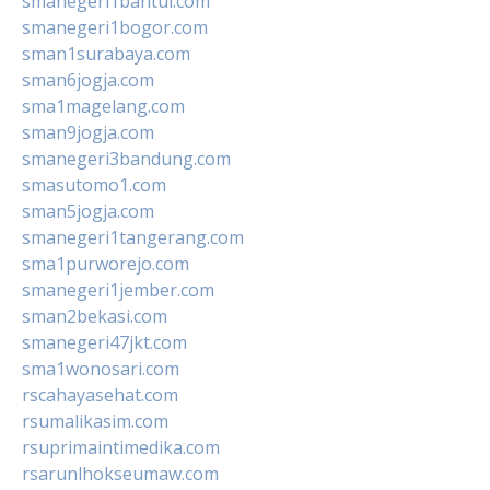
smanegeri1bantul.com
smanegeri1bogor.com
sman1surabaya.com
sman6jogja.com
sma1magelang.com
sman9jogja.com
smanegeri3bandung.com
smasutomo1.com
sman5jogja.com
smanegeri1tangerang.com
sma1purworejo.com
smanegeri1jember.com
sman2bekasi.com
smanegeri47jkt.com
sma1wonosari.com
rscahayasehat.com
rsumalikasim.com
rsuprimaintimedika.com
rsarunlhokseumaw.com