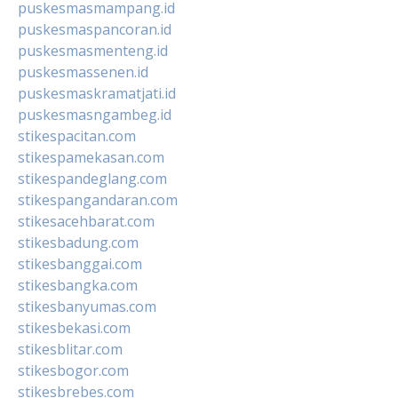
puskesmasmampang.id
puskesmaspancoran.id
puskesmasmenteng.id
puskesmassenen.id
puskesmaskramatjati.id
puskesmasngambeg.id
stikespacitan.com
stikespamekasan.com
stikespandeglang.com
stikespangandaran.com
stikesacehbarat.com
stikesbadung.com
stikesbanggai.com
stikesbangka.com
stikesbanyumas.com
stikesbekasi.com
stikesblitar.com
stikesbogor.com
stikesbrebes.com