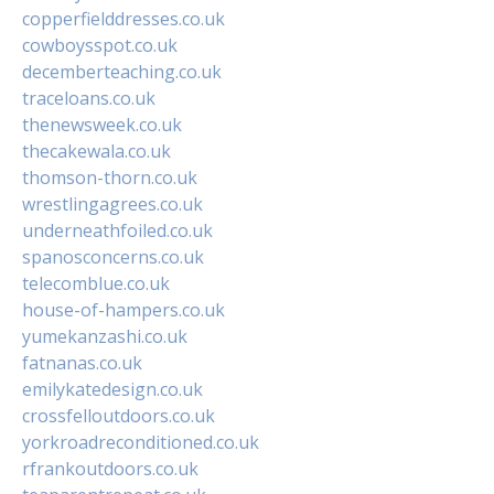
copperfielddresses.co.uk
cowboysspot.co.uk
decemberteaching.co.uk
traceloans.co.uk
thenewsweek.co.uk
thecakewala.co.uk
thomson-thorn.co.uk
wrestlingagrees.co.uk
underneathfoiled.co.uk
spanosconcerns.co.uk
telecomblue.co.uk
house-of-hampers.co.uk
yumekanzashi.co.uk
fatnanas.co.uk
emilykatedesign.co.uk
crossfelloutdoors.co.uk
yorkroadreconditioned.co.uk
rfrankoutdoors.co.uk