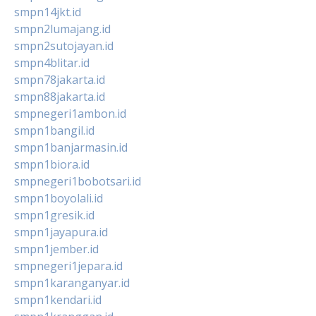
smpn14jkt.id
smpn2lumajang.id
smpn2sutojayan.id
smpn4blitar.id
smpn78jakarta.id
smpn88jakarta.id
smpnegeri1ambon.id
smpn1bangil.id
smpn1banjarmasin.id
smpn1biora.id
smpnegeri1bobotsari.id
smpn1boyolali.id
smpn1gresik.id
smpn1jayapura.id
smpn1jember.id
smpnegeri1jepara.id
smpn1karanganyar.id
smpn1kendari.id