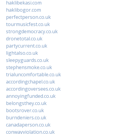
haklibekasi.com
haklibogor.com
perfectperson.co.uk
tourmusicfest.co.uk
strongdemocracy.co.uk
dronetotal.co.uk
partycurrent.co.uk
lightalso.co.uk
sleepyguards.co.uk
stephensmoke.co.uk
trialuncomfortable.co.uk
accordingchapel.co.uk
accordingoversees.co.uk
annoyingfunded.co.uk
belongsthey.co.uk
bootsrover.co.uk
burndeniers.co.uk
canadaperson.co.uk
conwayviolation.co.uk