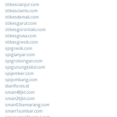
stikescianjur.com
stikesciamis.com
stikesdemak.com
stikesgarut.com
stikesgorontalo.com
stikesgowa.com
stikesgresik.com
spigresik.com
spigianyar.com
spigrobongan.com
spigunungkidul.com
spijember.com
spijombang.com
dianflores.id
sman48jkt.com
sman26jkt.com
sman03semarang.com
sman1sumbar.com