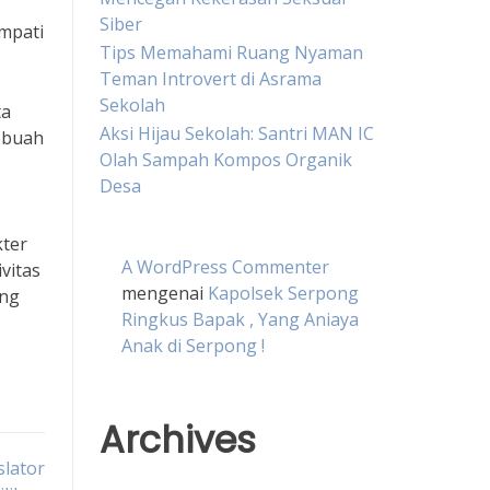
Siber
mpati
Tips Memahami Ruang Nyaman
Teman Introvert di Asrama
Sekolah
ta
Aksi Hijau Sekolah: Santri MAN IC
sebuah
Olah Sampah Kompos Organik
Desa
kter
A WordPress Commenter
vitas
mengenai
Kapolsek Serpong
ang
Ringkus Bapak , Yang Aniaya
Anak di Serpong !
Archives
slator