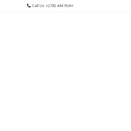
Skip
Call Us: +2782 444 YEAH
to
content