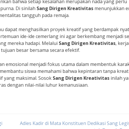
inkan bahwa setiap kesalahan merupakan nada yang perlu
purna. Di sinilah
Sang Dirigen Kreativitas
menunjukkan e
entalitas tangguh pada remaja.
 ilmu dapat menghasilkan proyek kreatif yang berdampak nya
pertemuan ide-ide cemerlang ini agar berkembang menjadi 
yang mereka hadapi. Melalui
Sang Dirigen Kreativitas
, kerja
tujuan besar bersama secara efektif.
dan emosional menjadi fokus utama dalam membentuk kara
u membantu siswa memahami bahwa kepintaran tanpa kreati
if yang maksimal. Sosok
Sang Dirigen Kreativitas
inilah y
s dengan nilai-nilai luhur kemanusiaan.
gi
Adies Kadir di Mata Konstituen Dedikasi Sang Legi