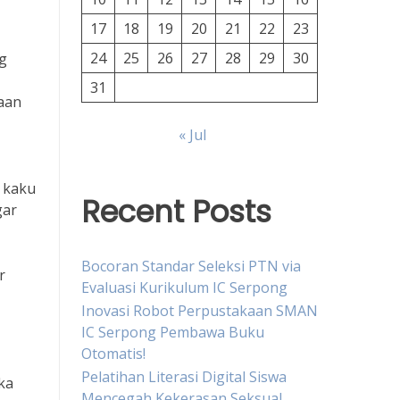
17
18
19
20
21
22
23
24
25
26
27
28
29
30
g
31
aan
« Jul
u kaku
Recent Posts
gar
Bocoran Standar Seleksi PTN via
r
Evaluasi Kurikulum IC Serpong
Inovasi Robot Perpustakaan SMAN
IC Serpong Pembawa Buku
Otomatis!
Pelatihan Literasi Digital Siswa
ka
Mencegah Kekerasan Seksual