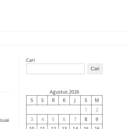
Cari
Cari
Agustus 2026
S
S
R
K
J
S
M
1
2
3
4
5
6
7
8
9
suai
10
11
12
13
14
15
16