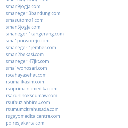
sman9jogja.com
smanegeri3bandung.com
smasutomo1.com
sman5jogja.com
smanegeri1tangerang.com
sma1purworejo.com
smanegeri1jember.com
sman2bekasi.com
smanegeri47jkt.com
sma1wonosari.com
rscahayasehat.com
rsumalikasim.com
rsuprimaintimedika.com
rsarunlhokseumaw.com
rsufauziahbireu.com
rsumumcitrahusada.com
rsgayomedicalcentre.com
polresjakarta.com