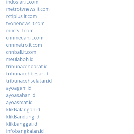
indosiar.it.com
metrotvnews.it.com
rctiplus.it.com
tvonenews.it.com
mnctv.it.com
cnnmedan.it.com
cnnmetro.it.com
cnnbali.it.com
meulaboh.id
tribunacehbarat.id
tribunacehbesar.id
tribunacehselatan.id
ayoagam.id
ayoasahan.id
ayoasmat.id
klikBalangan.id
klikBandung.id
klikbanggai.id
infobangkalan.id