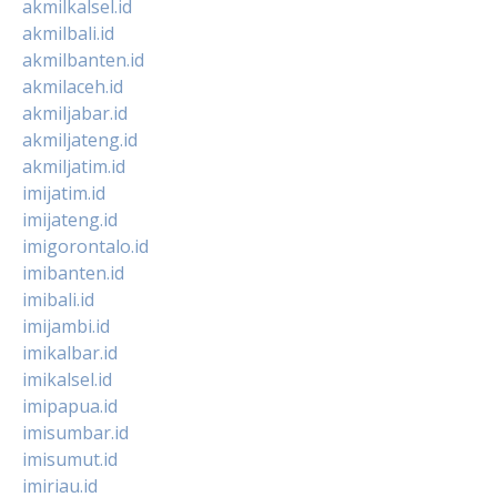
akmilkalsel.id
akmilbali.id
akmilbanten.id
akmilaceh.id
akmiljabar.id
akmiljateng.id
akmiljatim.id
imijatim.id
imijateng.id
imigorontalo.id
imibanten.id
imibali.id
imijambi.id
imikalbar.id
imikalsel.id
imipapua.id
imisumbar.id
imisumut.id
imiriau.id