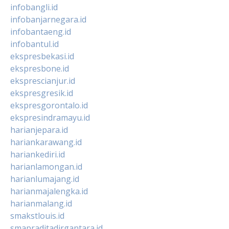
infobangli.id
infobanjarnegara.id
infobantaeng.id
infobantul.id
ekspresbekasi.id
ekspresbone.id
eksprescianjur.id
ekspresgresik.id
ekspresgorontalo.id
ekspresindramayu.id
harianjepara.id
hariankarawang.id
hariankediri.id
harianlamongan.id
harianlumajang.id
harianmajalengka.id
harianmalang.id
smakstlouis.id
smapraditadirgantara.id