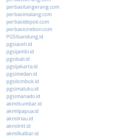
perbasitangerang.com
perbasimalang.com
perbasidepok.com
perbasicirebon.com
PGSIbandung.id
pgsiaceh.id
pgsijambi.id
pgsibali.id
pgsijakarta.id
pgsimedan.id
pgsilombok.id
pgsimaluku.id
pgsimanado.id
akmilsumbar.id
akmilpapua.id
akmilriau.id
akmilntt.id
akmilkalbar.id