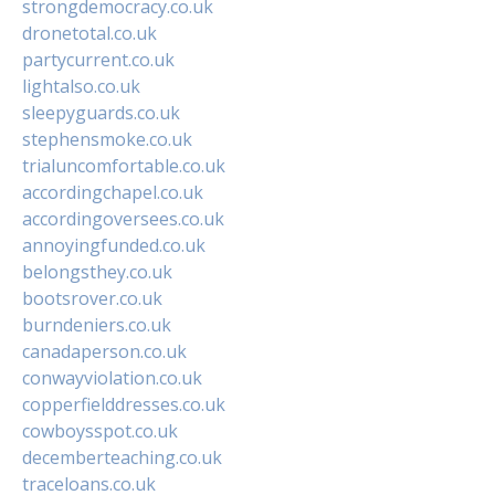
strongdemocracy.co.uk
dronetotal.co.uk
partycurrent.co.uk
lightalso.co.uk
sleepyguards.co.uk
stephensmoke.co.uk
trialuncomfortable.co.uk
accordingchapel.co.uk
accordingoversees.co.uk
annoyingfunded.co.uk
belongsthey.co.uk
bootsrover.co.uk
burndeniers.co.uk
canadaperson.co.uk
conwayviolation.co.uk
copperfielddresses.co.uk
cowboysspot.co.uk
decemberteaching.co.uk
traceloans.co.uk