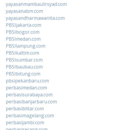
yayasanmambaulirsyad.com
yayasanabm.com
yayasandharmawanita.com
PBSIjakarta.com
PBSIbogor.com
PBSImedan.com
PBSIlampung.com
PBSIkaltim.com
PBSIsumbar.com
PBSIbaubau.com
PBSIbitung.com
pbsipekanbaru.com
perbasimedan.com
perbasisurabaya.com
perbasibanjarbaru.com
perbasiblitar.com
perbasimagelang.com
perbasijambi.com
perbasiserang.com