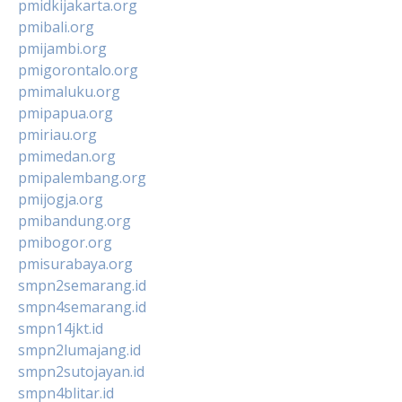
pmidkijakarta.org
pmibali.org
pmijambi.org
pmigorontalo.org
pmimaluku.org
pmipapua.org
pmiriau.org
pmimedan.org
pmipalembang.org
pmijogja.org
pmibandung.org
pmibogor.org
pmisurabaya.org
smpn2semarang.id
smpn4semarang.id
smpn14jkt.id
smpn2lumajang.id
smpn2sutojayan.id
smpn4blitar.id