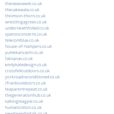
thenewsweek.co.uk
thecakewala.co.uk
thomson-thorn.co.uk
wrestlingagrees.co.uk
underneathfoiled.co.uk
spanosconcerns.co.uk
telecomblue.co.uk
house-of-hampers.co.uk
yumekanzashi.co.uk
fatnanas.co.uk
emilykatedesign.co.uk
crossfelloutdoors.co.uk
yorkroadreconditioned.co.uk
rfrankoutdoors.co.uk
teaparentrepeat.co.uk
thegenerationhub.co.uk
talkingmagpie.co.uk
humancotton.co.uk
newdawndigitals.co.uk