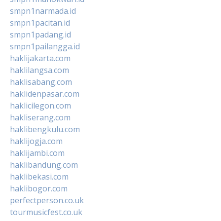
smpn1narmada.id
smpn1pacitan.id
smpn1padang.id
smpn1pailangga.id
haklijakarta.com
haklilangsa.com
haklisabang.com
haklidenpasar.com
haklicilegon.com
hakliserang.com
haklibengkulu.com
haklijogja.com
haklijambi.com
haklibandung.com
haklibekasi.com
haklibogor.com
perfectperson.co.uk
tourmusicfest.co.uk