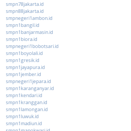
smpn78jakarta.id
smpn88jakarta.id
smpnegeri1ambon.id
smpn1bangil.id
smpn1banjarmasin.id
smpn1biora.id
smpnegeri1bobotsari.id
smpn1boyolali.id
smpn1gresik.id
smpn1jayapura.id
smpn1jember.id
smpnegeri1jepara.id
smpn1karanganyar.id
smpn1kendari.id
smpn1kranggan.id
smpn1lamongan.id
smpn1luwuk.id
smpn1madiun.id
smpn1manokwari.id