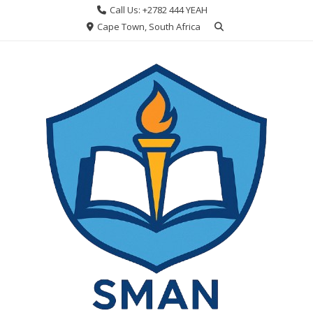
Skip
Call Us: +2782 444 YEAH
to
Cape Town, South Africa
content