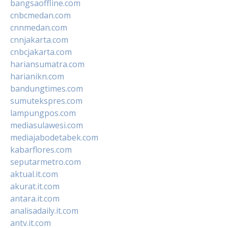
bangsaoffline.com
cnbcmedan.com
cnnmedan.com
cnnjakarta.com
cnbcjakarta.com
hariansumatra.com
harianikn.com
bandungtimes.com
sumutekspres.com
lampungpos.com
mediasulawesi.com
mediajabodetabek.com
kabarflores.com
seputarmetro.com
aktual.it.com
akurat.it.com
antara.it.com
analisadaily.it.com
antv.it.com