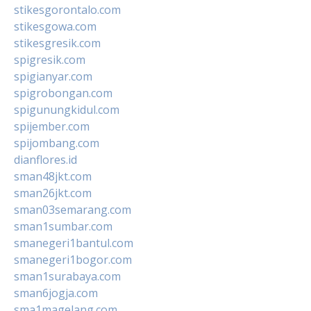
stikesgorontalo.com
stikesgowa.com
stikesgresik.com
spigresik.com
spigianyar.com
spigrobongan.com
spigunungkidul.com
spijember.com
spijombang.com
dianflores.id
sman48jkt.com
sman26jkt.com
sman03semarang.com
sman1sumbar.com
smanegeri1bantul.com
smanegeri1bogor.com
sman1surabaya.com
sman6jogja.com
sma1magelang.com