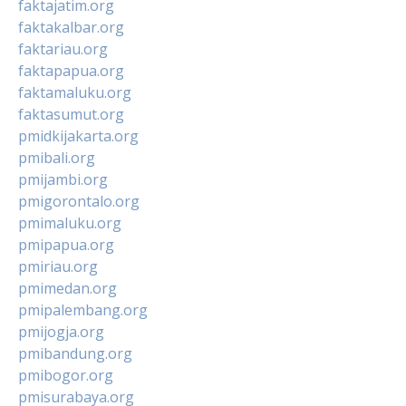
faktajatim.org
faktakalbar.org
faktariau.org
faktapapua.org
faktamaluku.org
faktasumut.org
pmidkijakarta.org
pmibali.org
pmijambi.org
pmigorontalo.org
pmimaluku.org
pmipapua.org
pmiriau.org
pmimedan.org
pmipalembang.org
pmijogja.org
pmibandung.org
pmibogor.org
pmisurabaya.org