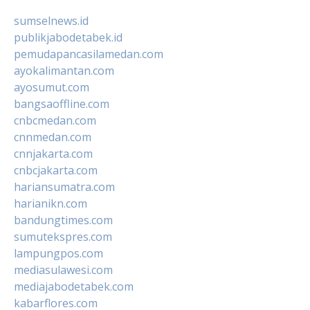
sumselnews.id
publikjabodetabek.id
pemudapancasilamedan.com
ayokalimantan.com
ayosumut.com
bangsaoffline.com
cnbcmedan.com
cnnmedan.com
cnnjakarta.com
cnbcjakarta.com
hariansumatra.com
harianikn.com
bandungtimes.com
sumutekspres.com
lampungpos.com
mediasulawesi.com
mediajabodetabek.com
kabarflores.com