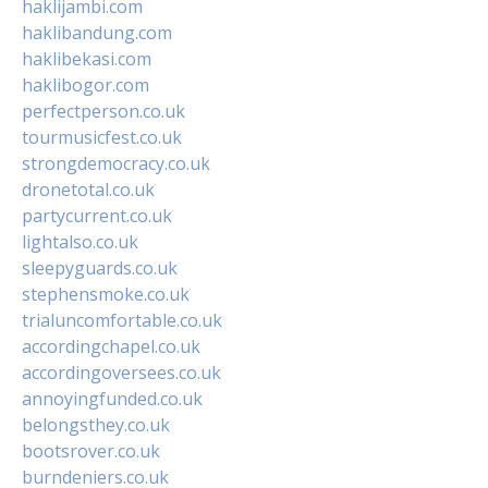
haklijambi.com
haklibandung.com
haklibekasi.com
haklibogor.com
perfectperson.co.uk
tourmusicfest.co.uk
strongdemocracy.co.uk
dronetotal.co.uk
partycurrent.co.uk
lightalso.co.uk
sleepyguards.co.uk
stephensmoke.co.uk
trialuncomfortable.co.uk
accordingchapel.co.uk
accordingoversees.co.uk
annoyingfunded.co.uk
belongsthey.co.uk
bootsrover.co.uk
burndeniers.co.uk