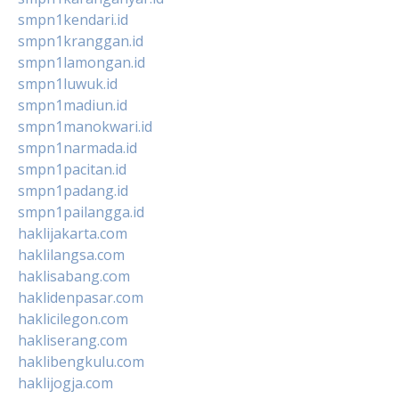
smpn1kendari.id
smpn1kranggan.id
smpn1lamongan.id
smpn1luwuk.id
smpn1madiun.id
smpn1manokwari.id
smpn1narmada.id
smpn1pacitan.id
smpn1padang.id
smpn1pailangga.id
haklijakarta.com
haklilangsa.com
haklisabang.com
haklidenpasar.com
haklicilegon.com
hakliserang.com
haklibengkulu.com
haklijogja.com