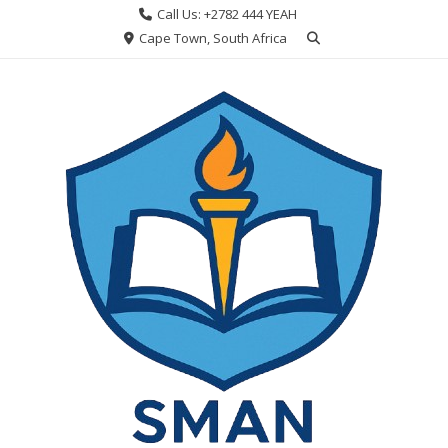
Skip
Call Us: +2782 444 YEAH
to
Cape Town, South Africa
content