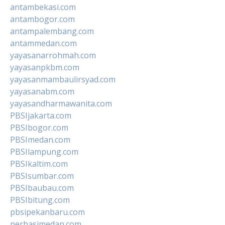
antambekasi.com
antambogor.com
antampalembang.com
antammedan.com
yayasanarrohmah.com
yayasanpkbm.com
yayasanmambaulirsyad.com
yayasanabm.com
yayasandharmawanita.com
PBSIjakarta.com
PBSIbogor.com
PBSImedan.com
PBSIlampung.com
PBSIkaltim.com
PBSIsumbar.com
PBSIbaubau.com
PBSIbitung.com
pbsipekanbaru.com
perbasimedan.com