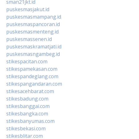
sman21jkt.id
puskesmasjakut.id
puskesmasmampang.id
puskesmaspancoran.id
puskesmasmenteng.id
puskesmassenen.id
puskesmaskramatjati.id
puskesmasngambeg.id
stikespacitan.com
stikespamekasan.com
stikespandeglang.com
stikespangandaran.com
stikesacehbarat.com
stikesbadung.com
stikesbanggai.com
stikesbangka.com
stikesbanyumas.com
stikesbekasi.com
stikesblitar.com