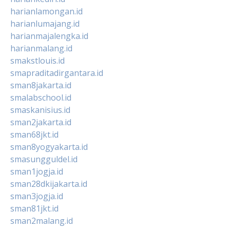
harianlamongan.id
harianlumajang.id
harianmajalengka.id
harianmalang.id
smakstlouis.id
smapraditadirgantara.id
sman8jakarta.id
smalabschool.id
smaskanisius.id
sman2jakarta.id
sman68jkt.id
sman8yogyakarta.id
smasungguldel.id
sman1jogja.id
sman28dkijakarta.id
sman3jogja.id
sman81jkt.id
sman2malang.id