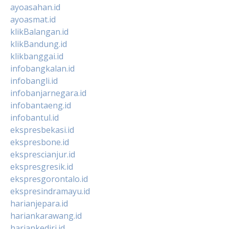
ayoasahan.id
ayoasmat.id
klikBalangan.id
klikBandung.id
klikbanggai.id
infobangkalan.id
infobangli.id
infobanjarnegara.id
infobantaeng.id
infobantul.id
ekspresbekasi.id
ekspresbone.id
eksprescianjur.id
ekspresgresik.id
ekspresgorontalo.id
ekspresindramayu.id
harianjepara.id
hariankarawang.id
hariankediri.id