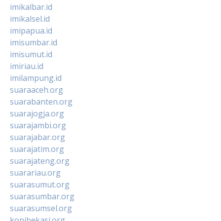
imikalbar.id
imikalsel.id
imipapua.id
imisumbar.id
imisumut.id
imiriau.id
imilampung.id
suaraaceh.org
suarabanten.org
suarajogja.org
suarajambi.org
suarajabar.org
suarajatim.org
suarajateng.org
suarariau.org
suarasumut.org
suarasumbar.org
suarasumsel.org
konibekasi.org