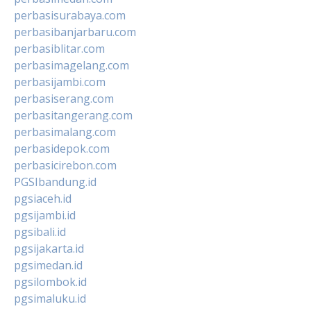
perbasisurabaya.com
perbasibanjarbaru.com
perbasiblitar.com
perbasimagelang.com
perbasijambi.com
perbasiserang.com
perbasitangerang.com
perbasimalang.com
perbasidepok.com
perbasicirebon.com
PGSIbandung.id
pgsiaceh.id
pgsijambi.id
pgsibali.id
pgsijakarta.id
pgsimedan.id
pgsilombok.id
pgsimaluku.id