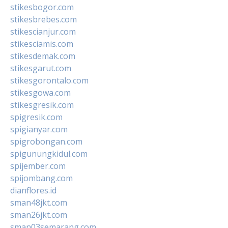
stikesbogor.com
stikesbrebes.com
stikescianjur.com
stikesciamis.com
stikesdemak.com
stikesgarut.com
stikesgorontalo.com
stikesgowa.com
stikesgresik.com
spigresik.com
spigianyar.com
spigrobongan.com
spigunungkidul.com
spijember.com
spijombang.com
dianflores.id
sman48jkt.com
sman26jkt.com
sman03semarang.com