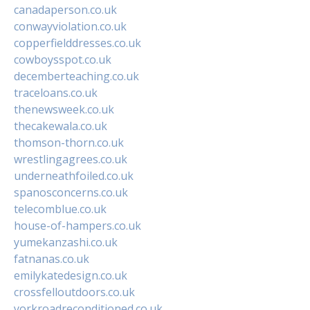
canadaperson.co.uk
conwayviolation.co.uk
copperfielddresses.co.uk
cowboysspot.co.uk
decemberteaching.co.uk
traceloans.co.uk
thenewsweek.co.uk
thecakewala.co.uk
thomson-thorn.co.uk
wrestlingagrees.co.uk
underneathfoiled.co.uk
spanosconcerns.co.uk
telecomblue.co.uk
house-of-hampers.co.uk
yumekanzashi.co.uk
fatnanas.co.uk
emilykatedesign.co.uk
crossfelloutdoors.co.uk
yorkroadreconditioned.co.uk