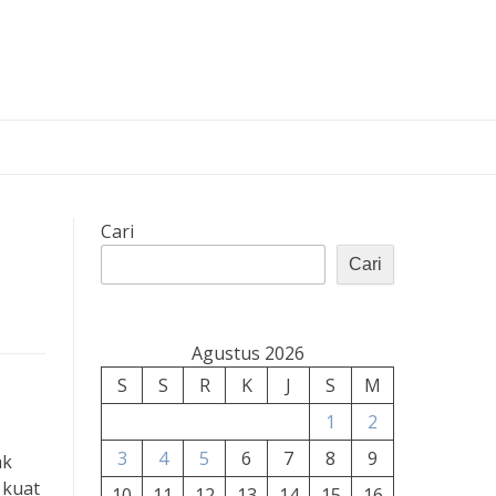
Cari
Cari
Agustus 2026
S
S
R
K
J
S
M
1
2
3
4
5
6
7
8
9
ak
 kuat
10
11
12
13
14
15
16