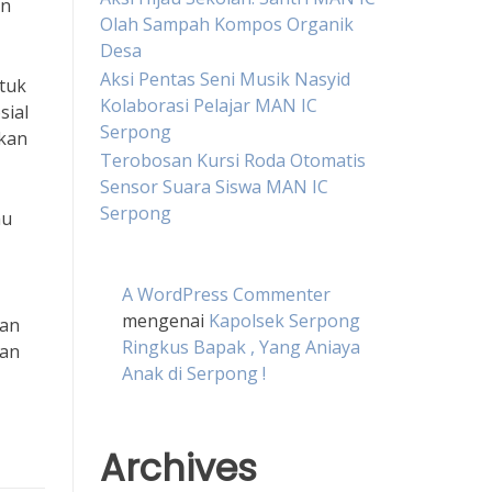
an
Olah Sampah Kompos Organik
Desa
Aksi Pentas Seni Musik Nasyid
ntuk
Kolaborasi Pelajar MAN IC
sial
Serpong
kan
Terobosan Kursi Roda Otomatis
Sensor Suara Siswa MAN IC
Serpong
au
A WordPress Commenter
mengenai
Kapolsek Serpong
dan
Ringkus Bapak , Yang Aniaya
uan
Anak di Serpong !
Archives