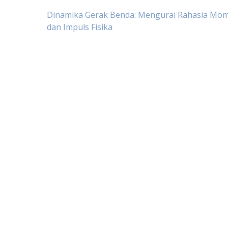
Navigasi
Dinamika Gerak Benda: Mengurai Rahasia Mo
dan Impuls Fisika
pos