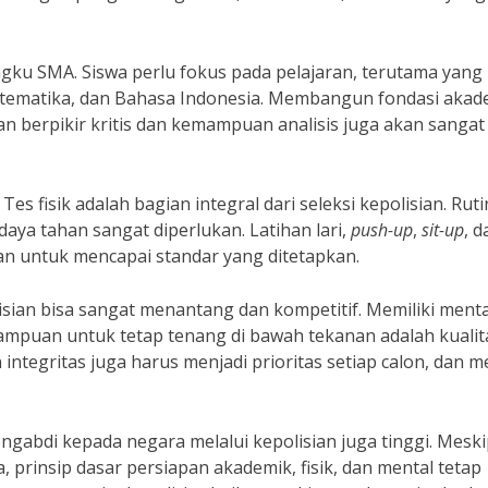
ngku SMA. Siswa perlu fokus pada pelajaran, terutama yang
matika, dan Bahasa Indonesia. Membangun fondasi akad
lan berpikir kritis dan kemampuan analisis juga akan sangat
 Tes fisik adalah bagian integral dari seleksi kepolisian. Ruti
aya tahan sangat diperlukan. Latihan lari,
push-up
,
sit-up
, d
ian untuk mencapai standar yang ditetapkan.
lisian bisa sangat menantang dan kompetitif. Memiliki menta
ampuan untuk tetap tenang di bawah tekanan adalah kualit
ntegritas juga harus menjadi prioritas setiap calon, dan m
ngabdi kepada negara melalui kepolisian juga tinggi. Mesk
 prinsip dasar persiapan akademik, fisik, dan mental tetap