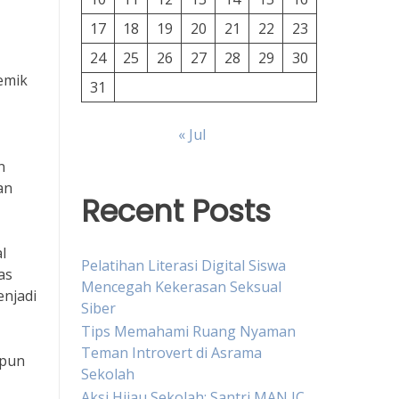
17
18
19
20
21
22
23
24
25
26
27
28
29
30
emik
31
« Jul
n
an
Recent Posts
l
Pelatihan Literasi Digital Siswa
as
Mencegah Kekerasan Seksual
enjadi
Siber
Tips Memahami Ruang Nyaman
Teman Introvert di Asrama
ipun
Sekolah
Aksi Hijau Sekolah: Santri MAN IC