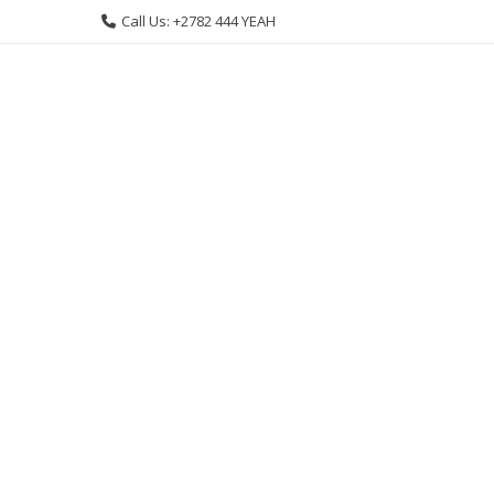
Skip
Call Us: +2782 444 YEAH
to
content