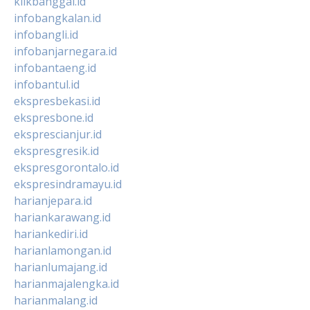
klikbanggai.id
infobangkalan.id
infobangli.id
infobanjarnegara.id
infobantaeng.id
infobantul.id
ekspresbekasi.id
ekspresbone.id
eksprescianjur.id
ekspresgresik.id
ekspresgorontalo.id
ekspresindramayu.id
harianjepara.id
hariankarawang.id
hariankediri.id
harianlamongan.id
harianlumajang.id
harianmajalengka.id
harianmalang.id