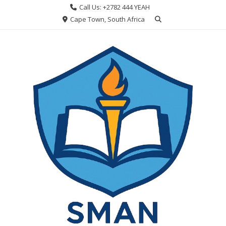
Skip
Call Us: +2782 444 YEAH
to
Cape Town, South Africa
content