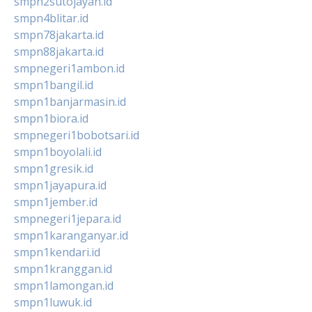
smpn2sutojayan.id
smpn4blitar.id
smpn78jakarta.id
smpn88jakarta.id
smpnegeri1ambon.id
smpn1bangil.id
smpn1banjarmasin.id
smpn1biora.id
smpnegeri1bobotsari.id
smpn1boyolali.id
smpn1gresik.id
smpn1jayapura.id
smpn1jember.id
smpnegeri1jepara.id
smpn1karanganyar.id
smpn1kendari.id
smpn1kranggan.id
smpn1lamongan.id
smpn1luwuk.id