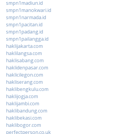
smpn1madiun.id
smpn1manokwari.id
smpn1narmada.id
smpn1pacitan.id
smpn1padang.id
smpn1pailangga.id
haklijakarta.com
haklilangsa.com
haklisabang.com
haklidenpasar.com
haklicilegon.com
hakliserang.com
haklibengkulu.com
haklijogja.com
haklijambi.com
haklibandung.com
haklibekasi.com
haklibogor.com
perfectperson.co.uk