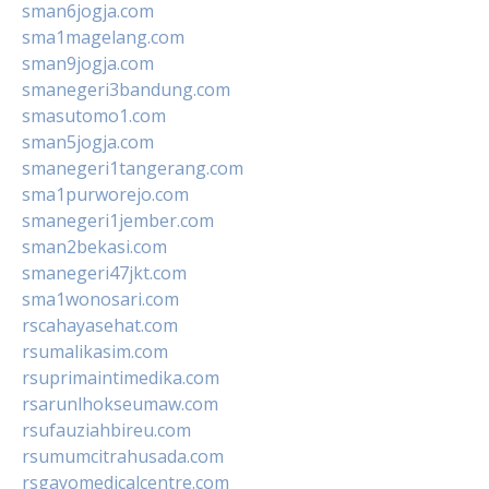
sman6jogja.com
sma1magelang.com
sman9jogja.com
smanegeri3bandung.com
smasutomo1.com
sman5jogja.com
smanegeri1tangerang.com
sma1purworejo.com
smanegeri1jember.com
sman2bekasi.com
smanegeri47jkt.com
sma1wonosari.com
rscahayasehat.com
rsumalikasim.com
rsuprimaintimedika.com
rsarunlhokseumaw.com
rsufauziahbireu.com
rsumumcitrahusada.com
rsgayomedicalcentre.com