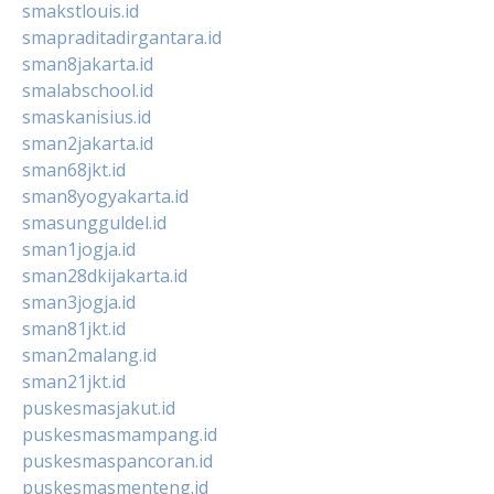
smakstlouis.id
smapraditadirgantara.id
sman8jakarta.id
smalabschool.id
smaskanisius.id
sman2jakarta.id
sman68jkt.id
sman8yogyakarta.id
smasungguldel.id
sman1jogja.id
sman28dkijakarta.id
sman3jogja.id
sman81jkt.id
sman2malang.id
sman21jkt.id
puskesmasjakut.id
puskesmasmampang.id
puskesmaspancoran.id
puskesmasmenteng.id