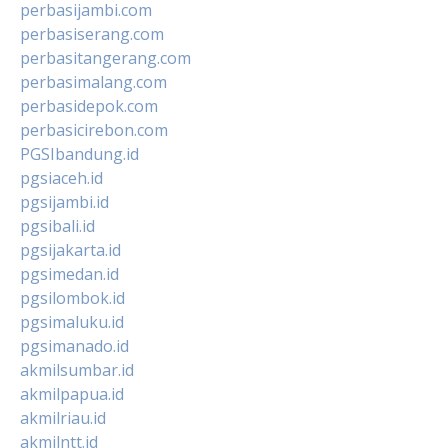
perbasijambi.com
perbasiserang.com
perbasitangerang.com
perbasimalang.com
perbasidepok.com
perbasicirebon.com
PGSIbandung.id
pgsiaceh.id
pgsijambi.id
pgsibali.id
pgsijakarta.id
pgsimedan.id
pgsilombok.id
pgsimaluku.id
pgsimanado.id
akmilsumbar.id
akmilpapua.id
akmilriau.id
akmilntt.id