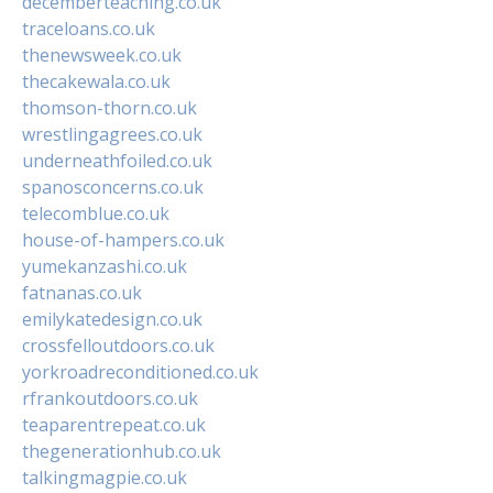
decemberteaching.co.uk
traceloans.co.uk
thenewsweek.co.uk
thecakewala.co.uk
thomson-thorn.co.uk
wrestlingagrees.co.uk
underneathfoiled.co.uk
spanosconcerns.co.uk
telecomblue.co.uk
house-of-hampers.co.uk
yumekanzashi.co.uk
fatnanas.co.uk
emilykatedesign.co.uk
crossfelloutdoors.co.uk
yorkroadreconditioned.co.uk
rfrankoutdoors.co.uk
teaparentrepeat.co.uk
thegenerationhub.co.uk
talkingmagpie.co.uk