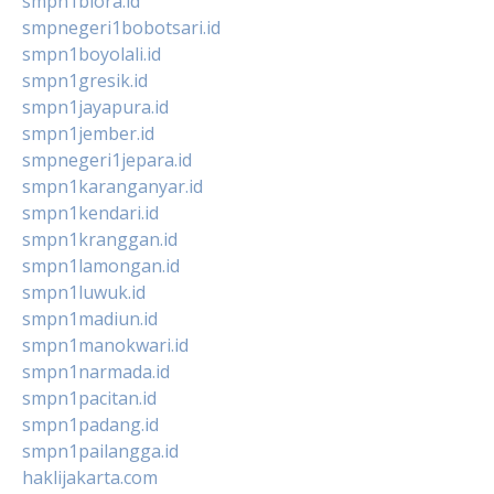
smpn1biora.id
smpnegeri1bobotsari.id
smpn1boyolali.id
smpn1gresik.id
smpn1jayapura.id
smpn1jember.id
smpnegeri1jepara.id
smpn1karanganyar.id
smpn1kendari.id
smpn1kranggan.id
smpn1lamongan.id
smpn1luwuk.id
smpn1madiun.id
smpn1manokwari.id
smpn1narmada.id
smpn1pacitan.id
smpn1padang.id
smpn1pailangga.id
haklijakarta.com