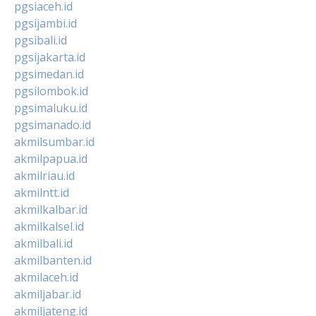
pgsiaceh.id
pgsijambi.id
pgsibali.id
pgsijakarta.id
pgsimedan.id
pgsilombok.id
pgsimaluku.id
pgsimanado.id
akmilsumbar.id
akmilpapua.id
akmilriau.id
akmilntt.id
akmilkalbar.id
akmilkalsel.id
akmilbali.id
akmilbanten.id
akmilaceh.id
akmiljabar.id
akmiljateng.id