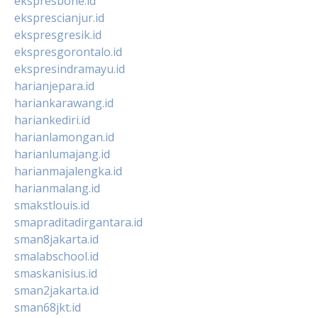
ekspresbone.id
eksprescianjur.id
ekspresgresik.id
ekspresgorontalo.id
ekspresindramayu.id
harianjepara.id
hariankarawang.id
hariankediri.id
harianlamongan.id
harianlumajang.id
harianmajalengka.id
harianmalang.id
smakstlouis.id
smapraditadirgantara.id
sman8jakarta.id
smalabschool.id
smaskanisius.id
sman2jakarta.id
sman68jkt.id