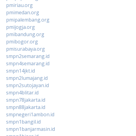
pmiriau.org
pmimedan.org
pmipalembang.org
pmijogja.org
pmibandung.org
pmibogor.org
pmisurabaya.org
smpn2semarang.id
smpn4semarang.id
smpn14jkt.id
smpn2lumajang.id
smpn2sutojayan.id
smpn4blitar.id
smpn78jakarta.id
smpn88jakarta.id
smpnegeri1ambon.id
smpn1bangil.id
smpn1banjarmasin.id