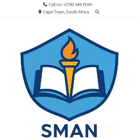
Skip
Call Us: +2782 444 YEAH
to
Cape Town, South Africa
content