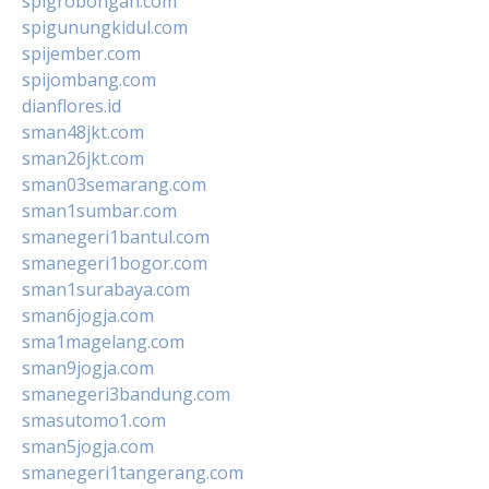
spigrobongan.com
spigunungkidul.com
spijember.com
spijombang.com
dianflores.id
sman48jkt.com
sman26jkt.com
sman03semarang.com
sman1sumbar.com
smanegeri1bantul.com
smanegeri1bogor.com
sman1surabaya.com
sman6jogja.com
sma1magelang.com
sman9jogja.com
smanegeri3bandung.com
smasutomo1.com
sman5jogja.com
smanegeri1tangerang.com