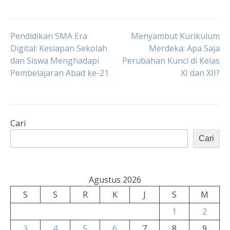
Navigasi
Pendidikan SMA Era
Menyambut Kurikulum
Digital: Kesiapan Sekolah
Merdeka: Apa Saja
dan Siswa Menghadapi
Perubahan Kunci di Kelas
pos
Pembelajaran Abad ke-21
XI dan XII?
Cari
Cari
Agustus 2026
S
S
R
K
J
S
M
1
2
3
4
5
6
7
8
9