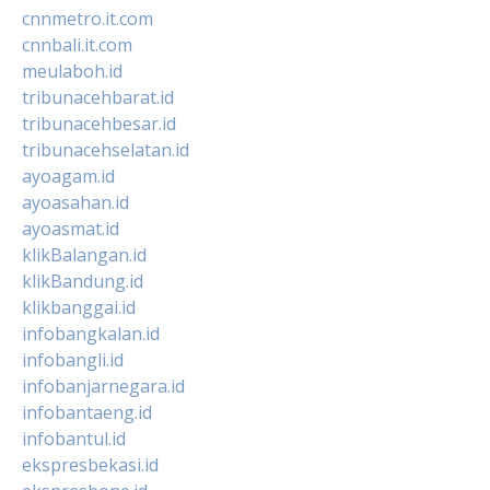
cnnmetro.it.com
cnnbali.it.com
meulaboh.id
tribunacehbarat.id
tribunacehbesar.id
tribunacehselatan.id
ayoagam.id
ayoasahan.id
ayoasmat.id
klikBalangan.id
klikBandung.id
klikbanggai.id
infobangkalan.id
infobangli.id
infobanjarnegara.id
infobantaeng.id
infobantul.id
ekspresbekasi.id