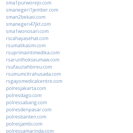
sma1purworejo.com
smanegeri1jember.com
sman2bekasi.com
smanegeri47jkt.com
sma1wonosari.com
rscahayasehat.com
rsumalikasim.com
rsuprimaintimedika.com
rsarunlhokseumaw.com
rsufauziahbireu.com
rsumumcitrahusada.com
rsgayomedicalcentre.com
polresjakarta.com
polresdago.com
polressabang.com
polresdenpasar.com
polresbanten.com
polresjambi.com
polressamarinda.com