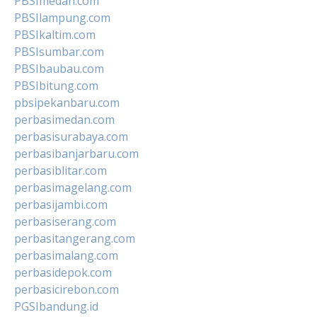
PBSImedan.com
PBSIlampung.com
PBSIkaltim.com
PBSIsumbar.com
PBSIbaubau.com
PBSIbitung.com
pbsipekanbaru.com
perbasimedan.com
perbasisurabaya.com
perbasibanjarbaru.com
perbasiblitar.com
perbasimagelang.com
perbasijambi.com
perbasiserang.com
perbasitangerang.com
perbasimalang.com
perbasidepok.com
perbasicirebon.com
PGSIbandung.id