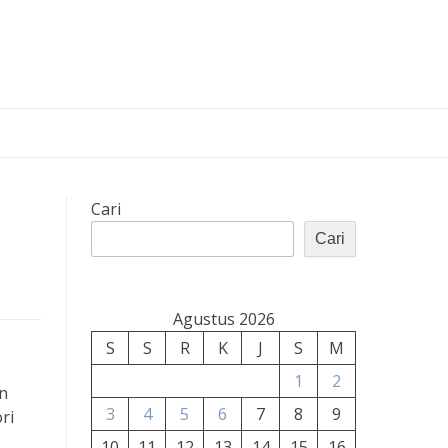
Cari
Cari
Agustus 2026
S
S
R
K
J
S
M
1
2
n
3
4
5
6
7
8
9
ri
10
11
12
13
14
15
16