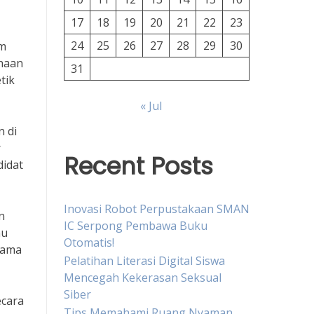
17
18
19
20
21
22
23
24
25
26
27
28
29
30
um
ahaan
31
tik
« Jul
 di
r
Recent Posts
didat
Inovasi Robot Perpustakaan SMAN
n
IC Serpong Pembawa Buku
mu
Otomatis!
lama
Pelatihan Literasi Digital Siswa
Mencegah Kekerasan Seksual
Siber
ecara
Tips Memahami Ruang Nyaman