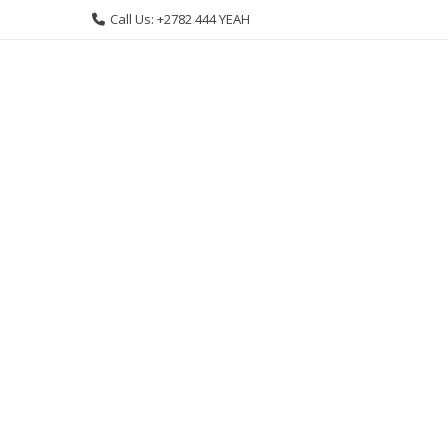
Skip
Call Us: +2782 444 YEAH
to
content