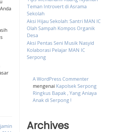
au
Teman Introvert di Asrama
 Anda
Sekolah
Aksi Hijau Sekolah: Santri MAN IC
Olah Sampah Kompos Organik
asih
Desa
as
Aksi Pentas Seni Musik Nasyid
Kolaborasi Pelajar MAN IC
Serpong
m
asar
A WordPress Commenter
mengenai
Kapolsek Serpong
Ringkus Bapak , Yang Aniaya
Anak di Serpong !
Archives
jamin