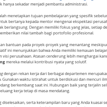
ak hanya sekadar menjadi pembantu administrasi.
lah menetapkan tujuan pembelajaran yang spesifik sebel
 untuk bertanya kepada mentor mengenai ekspektasi perus
 berlangsung. Dengan memiliki fokus yang jelas, setiap de
emberikan nilai tambah bagi portofolio profesional.
rkan bantuan pada proyek-proyek yang menantang meskipun
isiatif ini menunjukkan bahwa Anda memiliki kemauan belaja
n visi perusahaan. Atasan cenderung lebih menghargai kan
ang
mereka melalui kontribusi nyata yang solutif.
ng
dengan rekan kerja dari berbagai departemen merupaka
. Gunakan waktu istirahat untuk berdiskusi dan mencuri il
sedang berkembang saat ini. Hubungan baik yang terjalin se
luang kerja tetap di masa mendatang.
diselesaikan, serta keterampilan baru yang Anda kuasai s