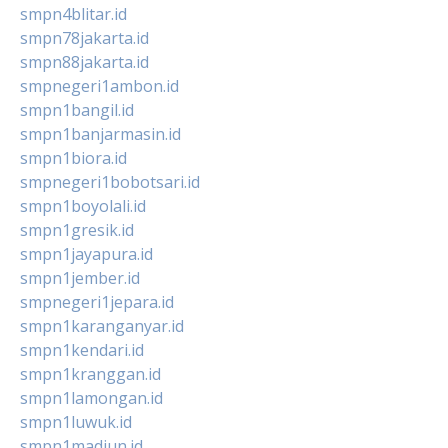
smpn4blitar.id
smpn78jakarta.id
smpn88jakarta.id
smpnegeri1ambon.id
smpn1bangil.id
smpn1banjarmasin.id
smpn1biora.id
smpnegeri1bobotsari.id
smpn1boyolali.id
smpn1gresik.id
smpn1jayapura.id
smpn1jember.id
smpnegeri1jepara.id
smpn1karanganyar.id
smpn1kendari.id
smpn1kranggan.id
smpn1lamongan.id
smpn1luwuk.id
smpn1madiun.id