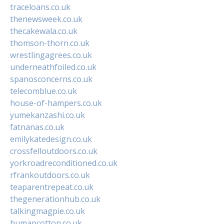
traceloans.co.uk
thenewsweek.co.uk
thecakewala.co.uk
thomson-thorn.co.uk
wrestlingagrees.co.uk
underneathfoiled.co.uk
spanosconcerns.co.uk
telecomblue.co.uk
house-of-hampers.co.uk
yumekanzashi.co.uk
fatnanas.co.uk
emilykatedesign.co.uk
crossfelloutdoors.co.uk
yorkroadreconditioned.co.uk
rfrankoutdoors.co.uk
teaparentrepeat.co.uk
thegenerationhub.co.uk
talkingmagpie.co.uk
humancotton.co.uk