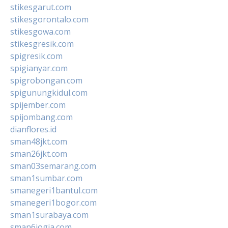
stikesgarut.com
stikesgorontalo.com
stikesgowa.com
stikesgresik.com
spigresik.com
spigianyar.com
spigrobongan.com
spigunungkidul.com
spijember.com
spijombang.com
dianflores.id
sman48jkt.com
sman26jkt.com
sman03semarang.com
sman1sumbar.com
smanegeri1bantul.com
smanegeri1bogor.com
sman1surabaya.com
sman6jogja.com