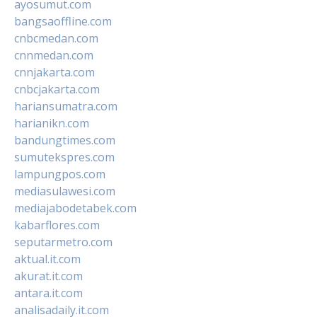
ayosumut.com
bangsaoffline.com
cnbcmedan.com
cnnmedan.com
cnnjakarta.com
cnbcjakarta.com
hariansumatra.com
harianikn.com
bandungtimes.com
sumutekspres.com
lampungpos.com
mediasulawesi.com
mediajabodetabek.com
kabarflores.com
seputarmetro.com
aktual.it.com
akurat.it.com
antara.it.com
analisadaily.it.com