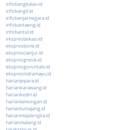
infobangkalan.id
infobangli.id
infobanjarnegara.id
infobantaeng.id
infobantul.id
ekspresbekasi.id
ekspresbone.id
eksprescianjur.id
ekspresgresik.id
ekspresgorontalo.id
ekspresindramayu.id
harianjepara.id
hariankarawang.id
hariankediri.id
harianlamongan.id
harianlumajang.id
harianmajalengka.id
harianmalang.id
smakstlouis.id