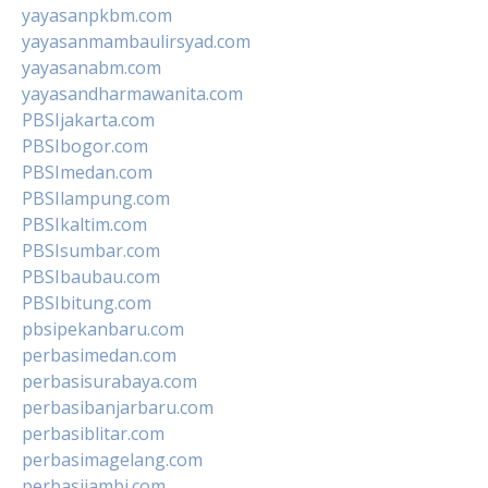
yayasanpkbm.com
yayasanmambaulirsyad.com
yayasanabm.com
yayasandharmawanita.com
PBSIjakarta.com
PBSIbogor.com
PBSImedan.com
PBSIlampung.com
PBSIkaltim.com
PBSIsumbar.com
PBSIbaubau.com
PBSIbitung.com
pbsipekanbaru.com
perbasimedan.com
perbasisurabaya.com
perbasibanjarbaru.com
perbasiblitar.com
perbasimagelang.com
perbasijambi.com