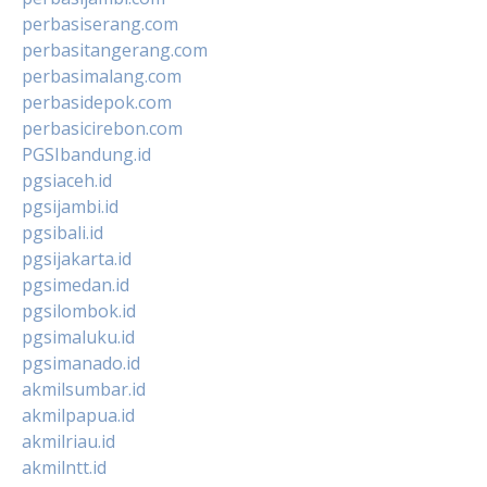
perbasiserang.com
perbasitangerang.com
perbasimalang.com
perbasidepok.com
perbasicirebon.com
PGSIbandung.id
pgsiaceh.id
pgsijambi.id
pgsibali.id
pgsijakarta.id
pgsimedan.id
pgsilombok.id
pgsimaluku.id
pgsimanado.id
akmilsumbar.id
akmilpapua.id
akmilriau.id
akmilntt.id