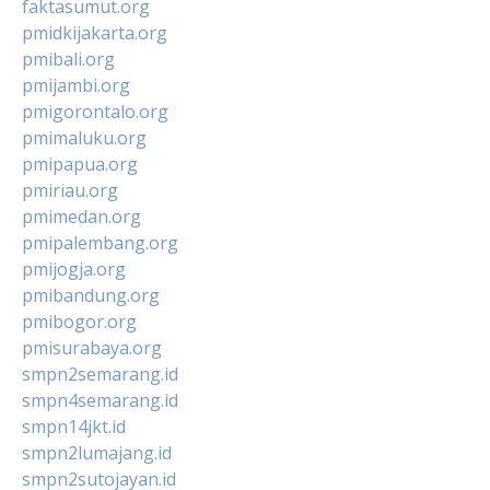
faktasumut.org
pmidkijakarta.org
pmibali.org
pmijambi.org
pmigorontalo.org
pmimaluku.org
pmipapua.org
pmiriau.org
pmimedan.org
pmipalembang.org
pmijogja.org
pmibandung.org
pmibogor.org
pmisurabaya.org
smpn2semarang.id
smpn4semarang.id
smpn14jkt.id
smpn2lumajang.id
smpn2sutojayan.id