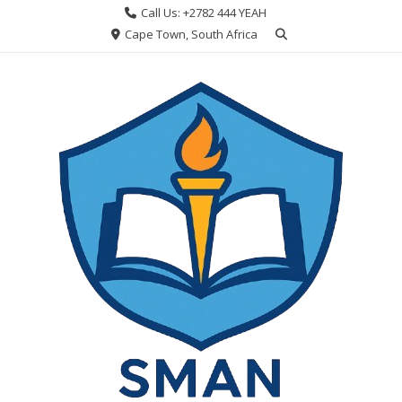
Skip
Call Us: +2782 444 YEAH
to
Cape Town, South Africa
content