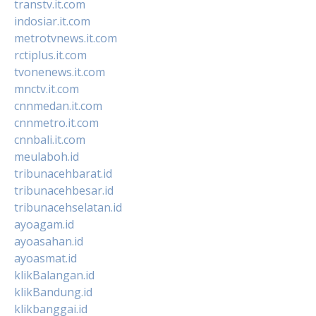
transtv.it.com
indosiar.it.com
metrotvnews.it.com
rctiplus.it.com
tvonenews.it.com
mnctv.it.com
cnnmedan.it.com
cnnmetro.it.com
cnnbali.it.com
meulaboh.id
tribunacehbarat.id
tribunacehbesar.id
tribunacehselatan.id
ayoagam.id
ayoasahan.id
ayoasmat.id
klikBalangan.id
klikBandung.id
klikbanggai.id