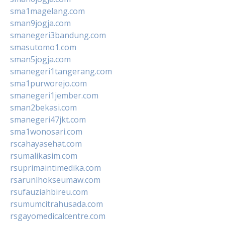
sma1magelang.com
sman9jogja.com
smanegeri3bandung.com
smasutomo1.com
sman5jogja.com
smanegeri1tangerang.com
sma1purworejo.com
smanegeri1jember.com
sman2bekasi.com
smanegeri47jkt.com
sma1wonosari.com
rscahayasehat.com
rsumalikasim.com
rsuprimaintimedika.com
rsarunlhokseumaw.com
rsufauziahbireu.com
rsumumcitrahusada.com
rsgayomedicalcentre.com