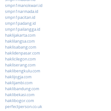
smpn1manokwari.id
smpn1narmada.id
smpn1pacitan.id
smpn1padang.id
smpn1pailangga.id
haklijakarta.com
haklilangsa.com
haklisabang.com
haklidenpasar.com
haklicilegon.com
hakliserang.com
haklibengkulu.com
haklijogja.com
haklijambi.com
haklibandung.com
haklibekasi.com
haklibogor.com
perfectperson.co.uk