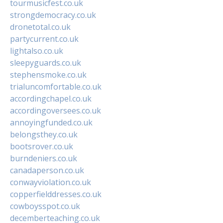
tourmusicfest.co.uk
strongdemocracy.co.uk
dronetotal.co.uk
partycurrent.co.uk
lightalso.co.uk
sleepyguards.co.uk
stephensmoke.co.uk
trialuncomfortable.co.uk
accordingchapel.co.uk
accordingoversees.co.uk
annoyingfunded.co.uk
belongsthey.co.uk
bootsrover.co.uk
burndeniers.co.uk
canadaperson.co.uk
conwayviolation.co.uk
copperfielddresses.co.uk
cowboysspot.co.uk
decemberteaching.co.uk