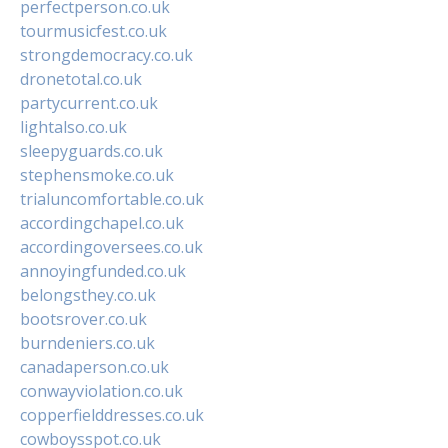
perfectperson.co.uk
tourmusicfest.co.uk
strongdemocracy.co.uk
dronetotal.co.uk
partycurrent.co.uk
lightalso.co.uk
sleepyguards.co.uk
stephensmoke.co.uk
trialuncomfortable.co.uk
accordingchapel.co.uk
accordingoversees.co.uk
annoyingfunded.co.uk
belongsthey.co.uk
bootsrover.co.uk
burndeniers.co.uk
canadaperson.co.uk
conwayviolation.co.uk
copperfielddresses.co.uk
cowboysspot.co.uk