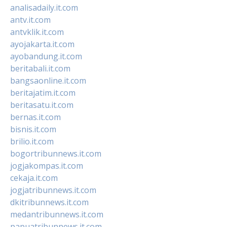
analisadaily.it.com
antv.it.com
antvklik.it.com
ayojakarta.it.com
ayobandung.it.com
beritabali.it.com
bangsaonline.it.com
beritajatim.it.com
beritasatu.it.com
bernas.it.com
bisnis.it.com
brilio.it.com
bogortribunnews.it.com
jogjakompas.it.com
cekaja.it.com
jogjatribunnews.it.com
dkitribunnews.it.com
medantribunnews.it.com
papuatribunnews.it.com