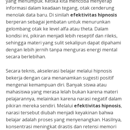
yang menumpuk. Ketika kita mencoba menyerap
informasi dalam keadaan tegang, otak cenderung
menolak data baru. Di sinilah
efektivitas hipnosis
berperan sebagai jembatan untuk menurunkan
gelombang otak ke level alfa atau theta. Dalam
kondisi ini, pikiran menjadi lebih reseptif dan rileks,
sehingga materi yang sulit sekalipun dapat dipahami
dengan lebih jernih tanpa menguras energi mental
secara berlebihan.
Secara teknis, akselerasi belajar melalui hipnosis
bekerja dengan cara menanamkan sugesti positif
mengenai kemampuan diri. Banyak siswa atau
mahasiswa yang merasa lelah bukan karena materi
pelajarannya, melainkan karena narasi negatif dalam
pikiran mereka sendiri. Melalui
efektivitas hipnosis
,
narasi tersebut diubah menjadi keyakinan bahwa
belajar adalah proses yang menyenangkan. Hasilnya,
konsentrasi meningkat drastis dan retensi memori