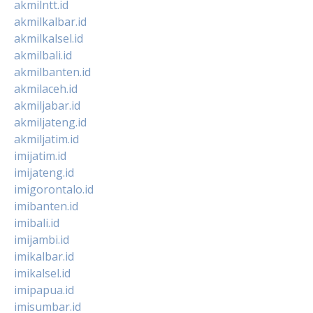
akmilntt.id
akmilkalbar.id
akmilkalsel.id
akmilbali.id
akmilbanten.id
akmilaceh.id
akmiljabar.id
akmiljateng.id
akmiljatim.id
imijatim.id
imijateng.id
imigorontalo.id
imibanten.id
imibali.id
imijambi.id
imikalbar.id
imikalsel.id
imipapua.id
imisumbar.id