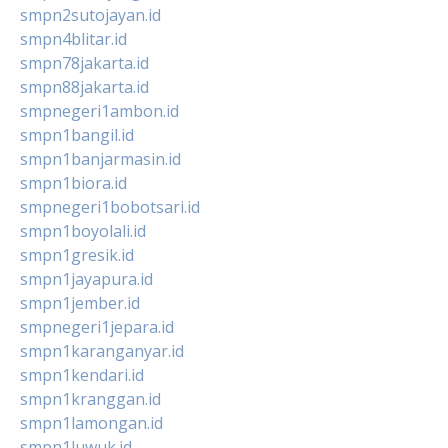
smpn2sutojayan.id
smpn4blitar.id
smpn78jakarta.id
smpn88jakarta.id
smpnegeri1ambon.id
smpn1bangil.id
smpn1banjarmasin.id
smpn1biora.id
smpnegeri1bobotsari.id
smpn1boyolali.id
smpn1gresik.id
smpn1jayapura.id
smpn1jember.id
smpnegeri1jepara.id
smpn1karanganyar.id
smpn1kendari.id
smpn1kranggan.id
smpn1lamongan.id
smpn1luwuk.id