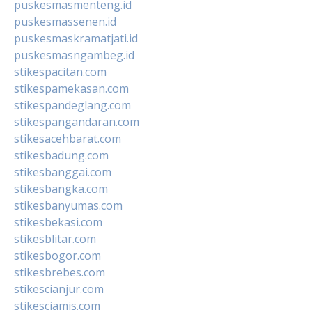
puskesmasmenteng.id
puskesmassenen.id
puskesmaskramatjati.id
puskesmasngambeg.id
stikespacitan.com
stikespamekasan.com
stikespandeglang.com
stikespangandaran.com
stikesacehbarat.com
stikesbadung.com
stikesbanggai.com
stikesbangka.com
stikesbanyumas.com
stikesbekasi.com
stikesblitar.com
stikesbogor.com
stikesbrebes.com
stikescianjur.com
stikesciamis.com