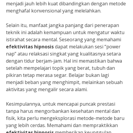
menjadi jauh lebih kuat dibandingkan dengan metode
menghafal konvensional yang melelahkan.
Selain itu, manfaat jangka panjang dari penerapan
teknik ini adalah kemampuan untuk mengatur waktu
istirahat secara mental. Seseorang yang memahami
efektivitas hipnosis
dapat melakukan sesi “power
nap” atau relaksasi singkat yang kualitasnya setara
dengan tidur berjam-jam. Hal ini memastikan bahwa
setelah mempelajari topik yang berat, tubuh dan
pikiran tetap merasa segar. Belajar bukan lagi
menjadi beban yang menghimpit, melainkan sebuah
aktivitas yang mengalir secara alami.
Kesimpulannya, untuk mencapai puncak prestasi
tanpa harus mengorbankan kesehatan mental dan
fisik, kita perlu mengeksplorasi metode-metode baru
yang lebih cerdas. Memahami dan mempraktikkan
efektivitas hipnosis
memberikan keunggulan