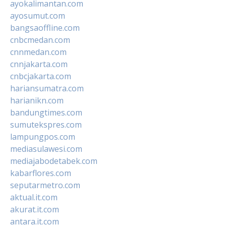
ayokalimantan.com
ayosumut.com
bangsaoffline.com
cnbcmedan.com
cnnmedan.com
cnnjakarta.com
cnbcjakarta.com
hariansumatra.com
harianikn.com
bandungtimes.com
sumutekspres.com
lampungpos.com
mediasulawesi.com
mediajabodetabek.com
kabarflores.com
seputarmetro.com
aktual.it.com
akurat.it.com
antara.it.com