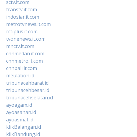
sctv.it.com
transtv.it.com
indosiar.it.com
metrotvnews.it.com
rctiplus.it.com
tvonenews.it.com
mnctv.it.com
cnnmedan.it.com
cnnmetro.it.com
cnnbali.it.com
meulaboh.id
tribunacehbarat.id
tribunacehbesar.id
tribunacehselatan.id
ayoagam.id
ayoasahan.id
ayoasmat.id
klikBalangan.id
klikBandung.id