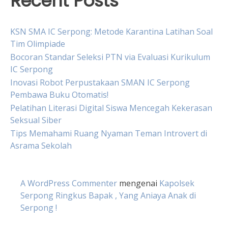
Recent Posts
KSN SMA IC Serpong: Metode Karantina Latihan Soal
Tim Olimpiade
Bocoran Standar Seleksi PTN via Evaluasi Kurikulum
IC Serpong
Inovasi Robot Perpustakaan SMAN IC Serpong
Pembawa Buku Otomatis!
Pelatihan Literasi Digital Siswa Mencegah Kekerasan
Seksual Siber
Tips Memahami Ruang Nyaman Teman Introvert di
Asrama Sekolah
A WordPress Commenter
mengenai
Kapolsek
Serpong Ringkus Bapak , Yang Aniaya Anak di
Serpong !