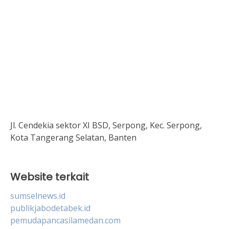
Jl. Cendekia sektor XI BSD, Serpong, Kec. Serpong,
Kota Tangerang Selatan, Banten
Website terkait
sumselnews.id
publikjabodetabek.id
pemudapancasilamedan.com