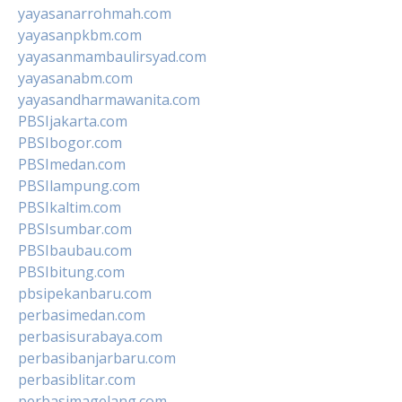
yayasanarrohmah.com
yayasanpkbm.com
yayasanmambaulirsyad.com
yayasanabm.com
yayasandharmawanita.com
PBSIjakarta.com
PBSIbogor.com
PBSImedan.com
PBSIlampung.com
PBSIkaltim.com
PBSIsumbar.com
PBSIbaubau.com
PBSIbitung.com
pbsipekanbaru.com
perbasimedan.com
perbasisurabaya.com
perbasibanjarbaru.com
perbasiblitar.com
perbasimagelang.com