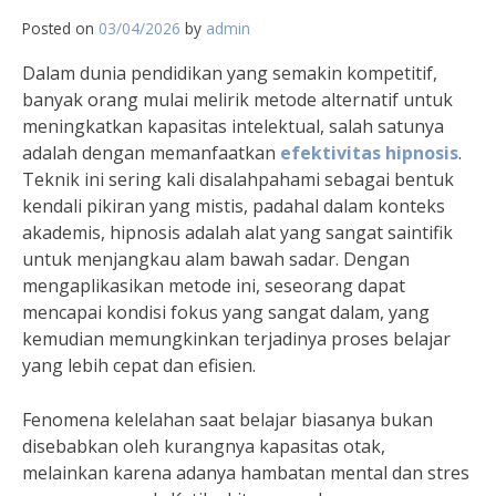
Posted on
03/04/2026
by
admin
Dalam dunia pendidikan yang semakin kompetitif,
banyak orang mulai melirik metode alternatif untuk
meningkatkan kapasitas intelektual, salah satunya
adalah dengan memanfaatkan
efektivitas hipnosis
.
Teknik ini sering kali disalahpahami sebagai bentuk
kendali pikiran yang mistis, padahal dalam konteks
akademis, hipnosis adalah alat yang sangat saintifik
untuk menjangkau alam bawah sadar. Dengan
mengaplikasikan metode ini, seseorang dapat
mencapai kondisi fokus yang sangat dalam, yang
kemudian memungkinkan terjadinya proses belajar
yang lebih cepat dan efisien.
Fenomena kelelahan saat belajar biasanya bukan
disebabkan oleh kurangnya kapasitas otak,
melainkan karena adanya hambatan mental dan stres