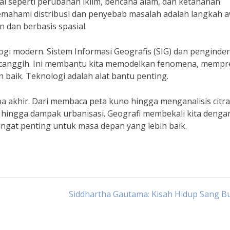
obal seperti perubahan iklim, bencana alam, dan ketahanan
ahami distribusi dan penyebab masalah adalah langkah a
 dan berbasis spasial.
ogi modern. Sistem Informasi Geografis (SIG) dan penginde
g canggih. Ini membantu kita memodelkan fenomena, mempre
baik. Teknologi adalah alat bantu penting.
npa akhir. Dari membaca peta kuno hingga menganalisis citra
n hingga dampak urbanisasi. Geografi membekali kita denga
gat penting untuk masa depan yang lebih baik.
Siddhartha Gautama: Kisah Hidup Sang B