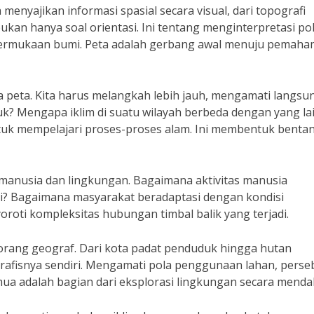
 menyajikan informasi spasial secara visual, dari topografi
an hanya soal orientasi. Ini tentang menginterpretasi pol
 permukaan bumi. Peta adalah gerbang awal menuju pemah
a peta. Kita harus melangkah lebih jauh, mengamati langsu
k? Mengapa iklim di suatu wilayah berbeda dengan yang la
tuk mempelajari proses-proses alam. Ini membentuk benta
 manusia dan lingkungan. Bagaimana aktivitas manusia
i? Bagaimana masyarakat beradaptasi dengan kondisi
roti kompleksitas hubungan timbal balik yang terjadi.
orang geograf. Dari kota padat penduduk hingga hutan
grafisnya sendiri. Mengamati pola penggunaan lahan, pers
semua adalah bagian dari eksplorasi lingkungan secara menda