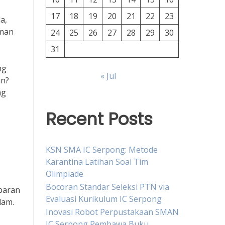
17
18
19
20
21
22
23
a,
aman
24
25
26
27
28
29
30
31
ng
« Jul
in?
ng
Recent Posts
KSN SMA IC Serpong: Metode
Karantina Latihan Soal Tim
Olimpiade
Bocoran Standar Seleksi PTN via
ebaran
Evaluasi Kurikulum IC Serpong
lam.
Inovasi Robot Perpustakaan SMAN
IC Serpong Pembawa Buku