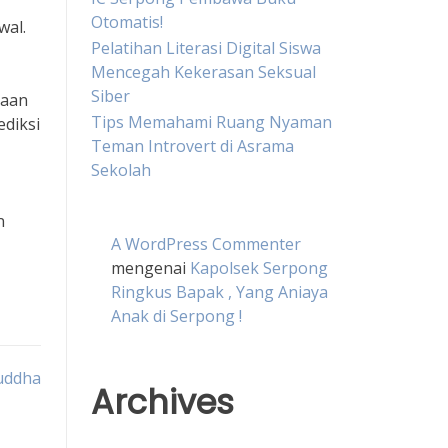
Otomatis!
wal.
Pelatihan Literasi Digital Siswa
Mencegah Kekerasan Seksual
Siber
raan
Tips Memahami Ruang Nyaman
diksi
Teman Introvert di Asrama
Sekolah
n
A WordPress Commenter
mengenai
Kapolsek Serpong
Ringkus Bapak , Yang Aniaya
Anak di Serpong !
uddha
Archives