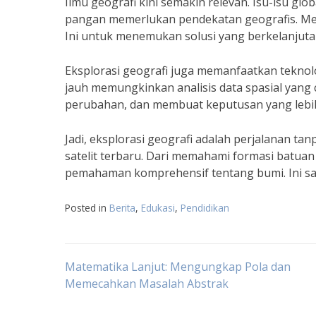
Ilmu geografi kini semakin relevan. Isu-isu gl
pangan memerlukan pendekatan geografis. Mem
Ini untuk menemukan solusi yang berkelanjutan
Eksplorasi geografi juga memanfaatkan teknol
jauh memungkinkan analisis data spasial yan
perubahan, dan membuat keputusan yang lebih 
Jadi, eksplorasi geografi adalah perjalanan ta
satelit terbaru. Dari memahami formasi batua
pemahaman komprehensif tentang bumi. Ini san
Posted in
Berita
,
Edukasi
,
Pendidikan
Navigasi
Matematika Lanjut: Mengungkap Pola dan
Memecahkan Masalah Abstrak
pos