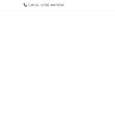
Skip
Call Us: +2782 444 YEAH
to
content