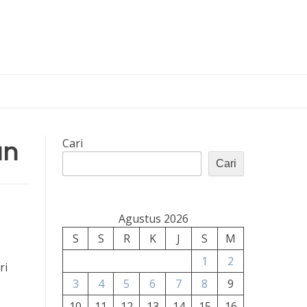
an
Cari
Cari
Agustus 2026
S
S
R
K
J
S
M
1
2
ri
3
4
5
6
7
8
9
10
11
12
13
14
15
16