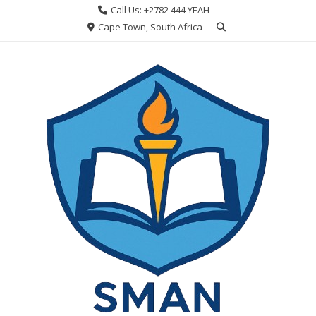
Skip
Call Us: +2782 444 YEAH
to
Cape Town, South Africa
content