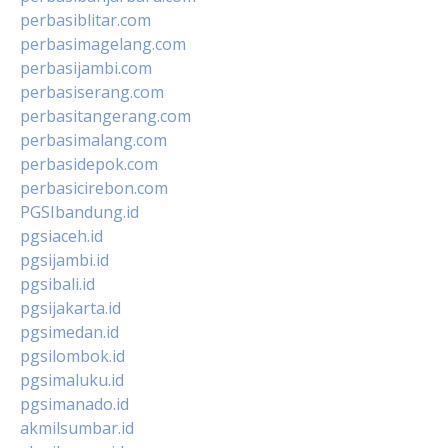
perbasiblitar.com
perbasimagelang.com
perbasijambi.com
perbasiserang.com
perbasitangerang.com
perbasimalang.com
perbasidepok.com
perbasicirebon.com
PGSIbandung.id
pgsiaceh.id
pgsijambi.id
pgsibali.id
pgsijakarta.id
pgsimedan.id
pgsilombok.id
pgsimaluku.id
pgsimanado.id
akmilsumbar.id