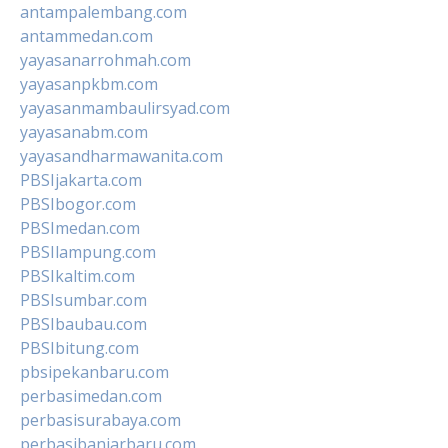
antampalembang.com
antammedan.com
yayasanarrohmah.com
yayasanpkbm.com
yayasanmambaulirsyad.com
yayasanabm.com
yayasandharmawanita.com
PBSIjakarta.com
PBSIbogor.com
PBSImedan.com
PBSIlampung.com
PBSIkaltim.com
PBSIsumbar.com
PBSIbaubau.com
PBSIbitung.com
pbsipekanbaru.com
perbasimedan.com
perbasisurabaya.com
perbasibanjarbaru.com