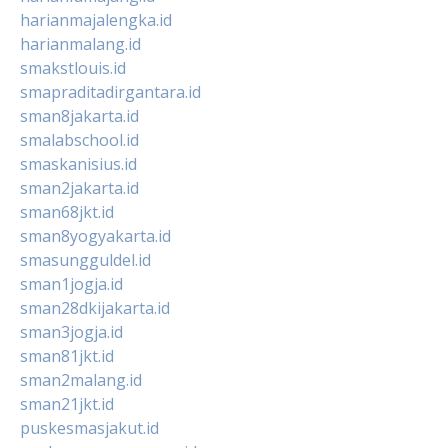
harianmajalengka.id
harianmalang.id
smakstlouis.id
smapraditadirgantara.id
sman8jakarta.id
smalabschool.id
smaskanisius.id
sman2jakarta.id
sman68jkt.id
sman8yogyakarta.id
smasungguldel.id
sman1jogja.id
sman28dkijakarta.id
sman3jogja.id
sman81jkt.id
sman2malang.id
sman21jkt.id
puskesmasjakut.id