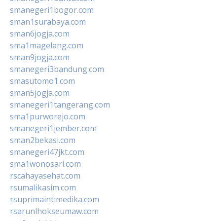
smanegeri1bogor.com
sman1surabaya.com
sman6jogja.com
sma1magelang.com
sman9jogja.com
smanegeri3bandung.com
smasutomo1.com
sman5jogja.com
smanegeri1tangerang.com
sma1purworejo.com
smanegeri1jember.com
sman2bekasi.com
smanegeri47jkt.com
sma1wonosari.com
rscahayasehat.com
rsumalikasim.com
rsuprimaintimedika.com
rsarunlhokseumaw.com