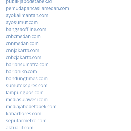
publikjabodetabek.id
pemudapancasilamedan.com
ayokalimantan.com
ayosumut.com
bangsaoffline.com
cnbcmedan.com
cnnmedan.com
cnnjakarta.com
cnbcjakarta.com
hariansumatra.com
harianikn.com
bandungtimes.com
sumutekspres.com
lampungpos.com
mediasulawesi.com
mediajabodetabek.com
kabarflores.com
seputarmetro.com
aktual.it.com