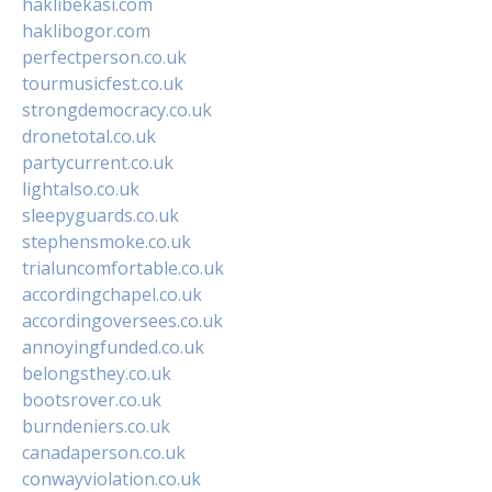
haklibekasi.com
haklibogor.com
perfectperson.co.uk
tourmusicfest.co.uk
strongdemocracy.co.uk
dronetotal.co.uk
partycurrent.co.uk
lightalso.co.uk
sleepyguards.co.uk
stephensmoke.co.uk
trialuncomfortable.co.uk
accordingchapel.co.uk
accordingoversees.co.uk
annoyingfunded.co.uk
belongsthey.co.uk
bootsrover.co.uk
burndeniers.co.uk
canadaperson.co.uk
conwayviolation.co.uk