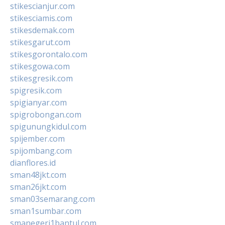
stikescianjur.com
stikesciamis.com
stikesdemak.com
stikesgarut.com
stikesgorontalo.com
stikesgowa.com
stikesgresik.com
spigresik.com
spigianyar.com
spigrobongan.com
spigunungkidul.com
spijember.com
spijombang.com
dianflores.id
sman48jkt.com
sman26jkt.com
sman03semarang.com
sman1sumbar.com
smanegeri1bantul.com