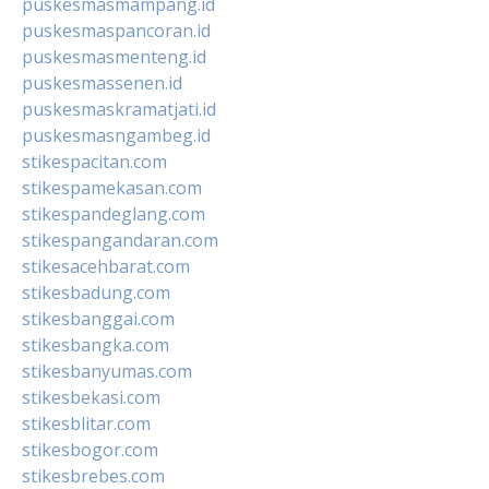
puskesmasmampang.id
puskesmaspancoran.id
puskesmasmenteng.id
puskesmassenen.id
puskesmaskramatjati.id
puskesmasngambeg.id
stikespacitan.com
stikespamekasan.com
stikespandeglang.com
stikespangandaran.com
stikesacehbarat.com
stikesbadung.com
stikesbanggai.com
stikesbangka.com
stikesbanyumas.com
stikesbekasi.com
stikesblitar.com
stikesbogor.com
stikesbrebes.com