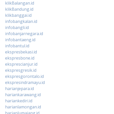
klikBalangan.id
klikBandung.id
klikbanggai.id
infobangkalan.id
infobangli.id
infobanjarnegara.id
infobantaeng.id
infobantul.id
ekspresbekasi.id
ekspresbone.id
eksprescianjur.id
ekspresgresik.id
ekspresgorontalo.id
ekspresindramayu.id
harianjepara.id
hariankarawang.id
hariankediri.id
harianlamongan.id
harianlumajang.id