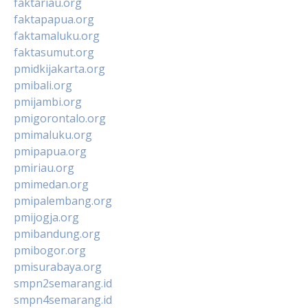
faktariau.org
faktapapua.org
faktamaluku.org
faktasumut.org
pmidkijakarta.org
pmibali.org
pmijambi.org
pmigorontalo.org
pmimaluku.org
pmipapua.org
pmiriau.org
pmimedan.org
pmipalembang.org
pmijogja.org
pmibandung.org
pmibogor.org
pmisurabaya.org
smpn2semarang.id
smpn4semarang.id