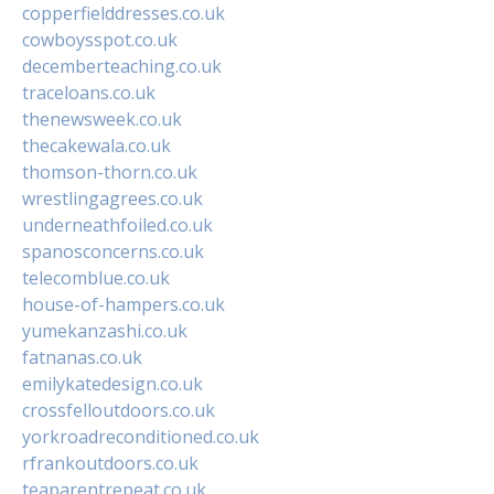
copperfielddresses.co.uk
cowboysspot.co.uk
decemberteaching.co.uk
traceloans.co.uk
thenewsweek.co.uk
thecakewala.co.uk
thomson-thorn.co.uk
wrestlingagrees.co.uk
underneathfoiled.co.uk
spanosconcerns.co.uk
telecomblue.co.uk
house-of-hampers.co.uk
yumekanzashi.co.uk
fatnanas.co.uk
emilykatedesign.co.uk
crossfelloutdoors.co.uk
yorkroadreconditioned.co.uk
rfrankoutdoors.co.uk
teaparentrepeat.co.uk