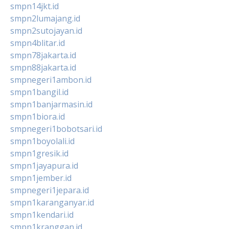
smpn14jkt.id
smpn2lumajang.id
smpn2sutojayan.id
smpn4blitar.id
smpn78jakarta.id
smpn88jakarta.id
smpnegeri1ambon.id
smpn1bangil.id
smpn1banjarmasin.id
smpn1biora.id
smpnegeri1bobotsari.id
smpn1boyolali.id
smpn1gresik.id
smpn1jayapura.id
smpn1jember.id
smpnegeri1jepara.id
smpn1karanganyar.id
smpn1kendari.id
smpn1kranggan.id