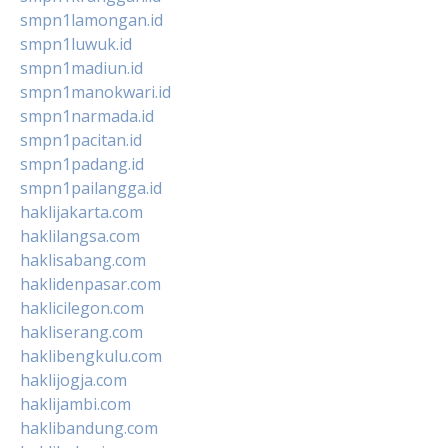
smpn1lamongan.id
smpn1luwuk.id
smpn1madiun.id
smpn1manokwari.id
smpn1narmada.id
smpn1pacitan.id
smpn1padang.id
smpn1pailangga.id
haklijakarta.com
haklilangsa.com
haklisabang.com
haklidenpasar.com
haklicilegon.com
hakliserang.com
haklibengkulu.com
haklijogja.com
haklijambi.com
haklibandung.com