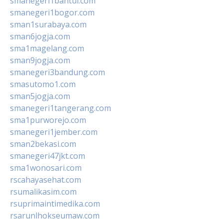
smanegeri1bantul.com
smanegeri1bogor.com
sman1surabaya.com
sman6jogja.com
sma1magelang.com
sman9jogja.com
smanegeri3bandung.com
smasutomo1.com
sman5jogja.com
smanegeri1tangerang.com
sma1purworejo.com
smanegeri1jember.com
sman2bekasi.com
smanegeri47jkt.com
sma1wonosari.com
rscahayasehat.com
rsumalikasim.com
rsuprimaintimedika.com
rsarunlhokseumaw.com