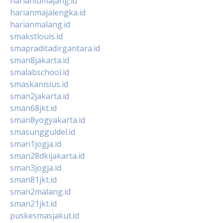
harianlumajang.id
harianmajalengka.id
harianmalang.id
smakstlouis.id
smapraditadirgantara.id
sman8jakarta.id
smalabschool.id
smaskanisius.id
sman2jakarta.id
sman68jkt.id
sman8yogyakarta.id
smasungguldel.id
sman1jogja.id
sman28dkijakarta.id
sman3jogja.id
sman81jkt.id
sman2malang.id
sman21jkt.id
puskesmasjakut.id