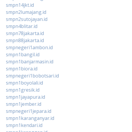
smpn14jkt.id
smpn2lumajang.id
smpn2sutojayan.id
smpn4blitar.id
smpn78jakarta.id
smpn88jakarta.id
smpnegeri1ambon.id
smpn1bangil.id
smpn1banjarmasin.id
smpn1biora.id
smpnegeri1bobotsari.id
smpn1boyolali.id
smpn1gresik.id
smpn1jayapura.id
smpn1jember.id
smpnegeri1jepara.id
smpn1karanganyar.id
smpn1kendari.id