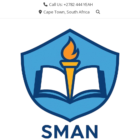
Skip
Call Us: +2782 444 YEAH
to
Cape Town, South Africa
content