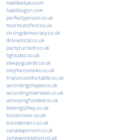
haklibekasi.com
haklibogor.com
perfectperson.co.uk
tourmusicfest.co.uk
strongdemocracy.co.uk
dronetotal.co.uk
partycurrent.co.uk
lightalso.co.uk
sleepyguards.co.uk
stephensmoke.co.uk
trialuncomfortable.co.uk
accordingchapel.co.uk
accordingoversees.co.uk
annoyingfunded.co.uk
belongsthey.co.uk
bootsrover.co.uk
burndeniers.co.uk
canadaperson.co.uk
conwayviolation.co.uk