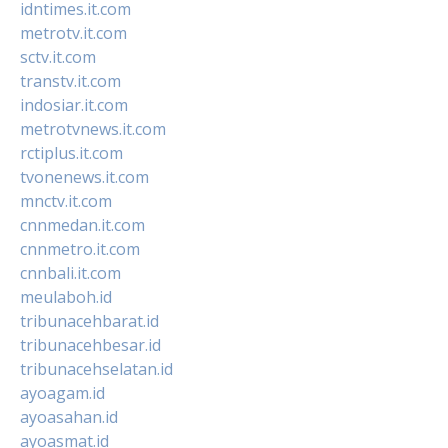
idntimes.it.com
metrotv.it.com
sctv.it.com
transtv.it.com
indosiar.it.com
metrotvnews.it.com
rctiplus.it.com
tvonenews.it.com
mnctv.it.com
cnnmedan.it.com
cnnmetro.it.com
cnnbali.it.com
meulaboh.id
tribunacehbarat.id
tribunacehbesar.id
tribunacehselatan.id
ayoagam.id
ayoasahan.id
ayoasmat.id