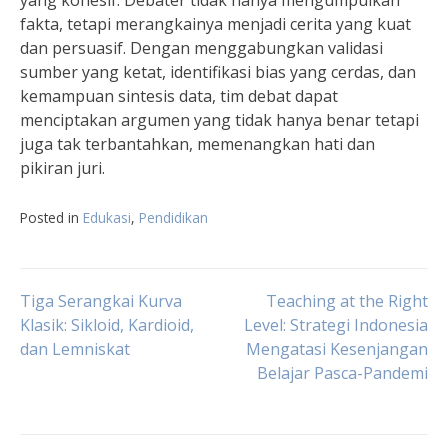
yang kohesif. Debater tidak hanya mengumpulkan
fakta, tetapi merangkainya menjadi cerita yang kuat
dan persuasif. Dengan menggabungkan validasi
sumber yang ketat, identifikasi bias yang cerdas, dan
kemampuan sintesis data, tim debat dapat
menciptakan argumen yang tidak hanya benar tetapi
juga tak terbantahkan, memenangkan hati dan
pikiran juri.
Posted in
Edukasi
,
Pendidikan
Navigasi
Tiga Serangkai Kurva
Teaching at the Right
Klasik: Sikloid, Kardioid,
Level: Strategi Indonesia
dan Lemniskat
Mengatasi Kesenjangan
pos
Belajar Pasca-Pandemi