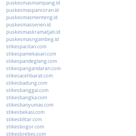
puskesmasmampang.id
puskesmaspancoran.id
puskesmasmenteng.id
puskesmassenen.id
puskesmaskramatjati.id
puskesmasngambeg.id
stikespacitan.com
stikespamekasan.com
stikespandeglang.com
stikespangandaran.com
stikesacehbarat.com
stikesbadung.com
stikesbanggai.com
stikesbangka.com
stikesbanyumas.com
stikesbekasi.com
stikesblitar.com
stikesbogor.com
stikesbrebes.com