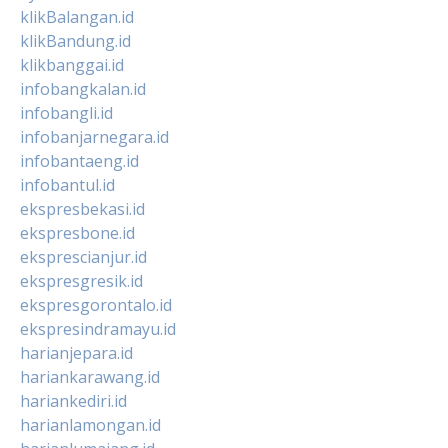
klikBalangan.id
klikBandung.id
klikbanggai.id
infobangkalan.id
infobangli.id
infobanjarnegara.id
infobantaeng.id
infobantul.id
ekspresbekasi.id
ekspresbone.id
eksprescianjur.id
ekspresgresik.id
ekspresgorontalo.id
ekspresindramayu.id
harianjepara.id
hariankarawang.id
hariankediri.id
harianlamongan.id