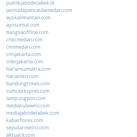
publikjabodetabek.id
pemudapancasilamedan.com
ayokalimantan.com
ayosumut.com
bangsaoffline.com
cnbcmedan.com
cnnmedan.com
cnnjakarta.com
cnbcjakarta.com
hariansumatra.com
harianikn.com
bandungtimes.com
sumutekspres.com
lampungpos.com
mediasulawesi.com
mediajabodetabek.com
kabarflores.com
seputarmetro.com
aktual.it.com