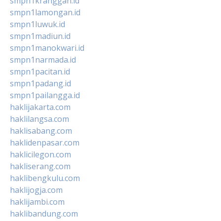
smpn1kranggan.id
smpn1lamongan.id
smpn1luwuk.id
smpn1madiun.id
smpn1manokwari.id
smpn1narmada.id
smpn1pacitan.id
smpn1padang.id
smpn1pailangga.id
haklijakarta.com
haklilangsa.com
haklisabang.com
haklidenpasar.com
haklicilegon.com
hakliserang.com
haklibengkulu.com
haklijogja.com
haklijambi.com
haklibandung.com