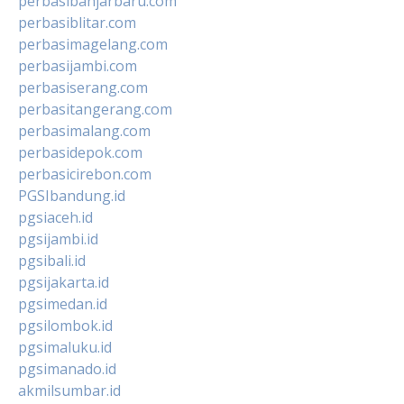
perbasibanjarbaru.com
perbasiblitar.com
perbasimagelang.com
perbasijambi.com
perbasiserang.com
perbasitangerang.com
perbasimalang.com
perbasidepok.com
perbasicirebon.com
PGSIbandung.id
pgsiaceh.id
pgsijambi.id
pgsibali.id
pgsijakarta.id
pgsimedan.id
pgsilombok.id
pgsimaluku.id
pgsimanado.id
akmilsumbar.id