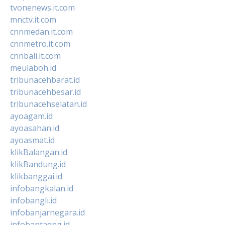
tvonenews.it.com
mnctv.it.com
cnnmedan.it.com
cnnmetro.it.com
cnnbali.it.com
meulaboh.id
tribunacehbarat.id
tribunacehbesar.id
tribunacehselatan.id
ayoagam.id
ayoasahan.id
ayoasmat.id
klikBalangan.id
klikBandung.id
klikbanggai.id
infobangkalan.id
infobangli.id
infobanjarnegara.id
infobantaeng.id