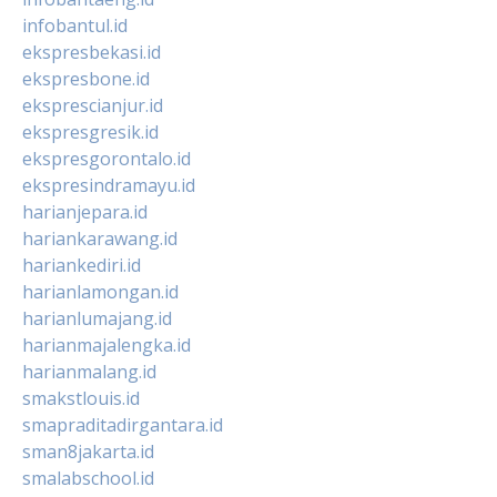
infobantul.id
ekspresbekasi.id
ekspresbone.id
eksprescianjur.id
ekspresgresik.id
ekspresgorontalo.id
ekspresindramayu.id
harianjepara.id
hariankarawang.id
hariankediri.id
harianlamongan.id
harianlumajang.id
harianmajalengka.id
harianmalang.id
smakstlouis.id
smapraditadirgantara.id
sman8jakarta.id
smalabschool.id