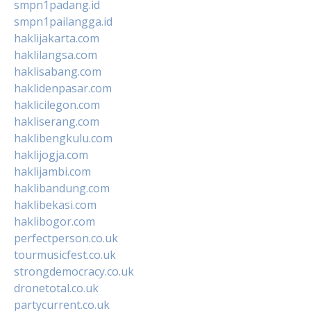
smpn1padang.id
smpn1pailangga.id
haklijakarta.com
haklilangsa.com
haklisabang.com
haklidenpasar.com
haklicilegon.com
hakliserang.com
haklibengkulu.com
haklijogja.com
haklijambi.com
haklibandung.com
haklibekasi.com
haklibogor.com
perfectperson.co.uk
tourmusicfest.co.uk
strongdemocracy.co.uk
dronetotal.co.uk
partycurrent.co.uk