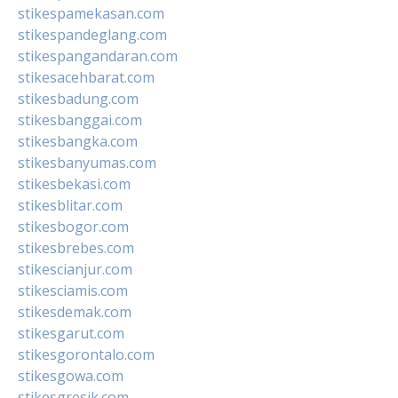
stikespamekasan.com
stikespandeglang.com
stikespangandaran.com
stikesacehbarat.com
stikesbadung.com
stikesbanggai.com
stikesbangka.com
stikesbanyumas.com
stikesbekasi.com
stikesblitar.com
stikesbogor.com
stikesbrebes.com
stikescianjur.com
stikesciamis.com
stikesdemak.com
stikesgarut.com
stikesgorontalo.com
stikesgowa.com
stikesgresik.com