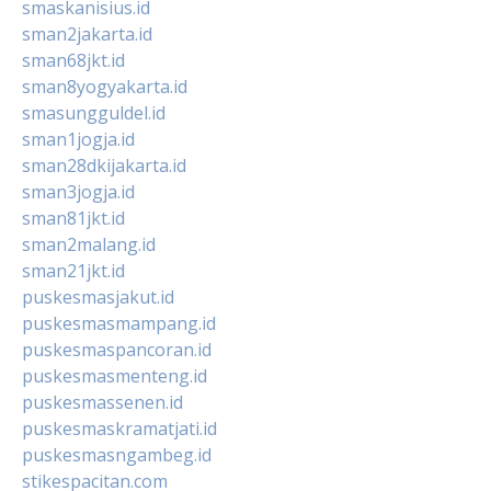
smaskanisius.id
sman2jakarta.id
sman68jkt.id
sman8yogyakarta.id
smasungguldel.id
sman1jogja.id
sman28dkijakarta.id
sman3jogja.id
sman81jkt.id
sman2malang.id
sman21jkt.id
puskesmasjakut.id
puskesmasmampang.id
puskesmaspancoran.id
puskesmasmenteng.id
puskesmassenen.id
puskesmaskramatjati.id
puskesmasngambeg.id
stikespacitan.com