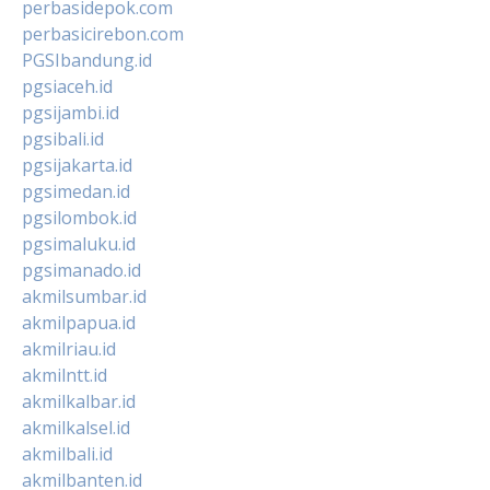
perbasidepok.com
perbasicirebon.com
PGSIbandung.id
pgsiaceh.id
pgsijambi.id
pgsibali.id
pgsijakarta.id
pgsimedan.id
pgsilombok.id
pgsimaluku.id
pgsimanado.id
akmilsumbar.id
akmilpapua.id
akmilriau.id
akmilntt.id
akmilkalbar.id
akmilkalsel.id
akmilbali.id
akmilbanten.id