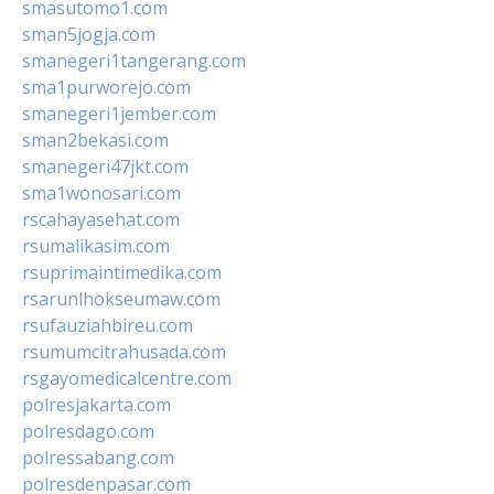
smasutomo1.com
sman5jogja.com
smanegeri1tangerang.com
sma1purworejo.com
smanegeri1jember.com
sman2bekasi.com
smanegeri47jkt.com
sma1wonosari.com
rscahayasehat.com
rsumalikasim.com
rsuprimaintimedika.com
rsarunlhokseumaw.com
rsufauziahbireu.com
rsumumcitrahusada.com
rsgayomedicalcentre.com
polresjakarta.com
polresdago.com
polressabang.com
polresdenpasar.com