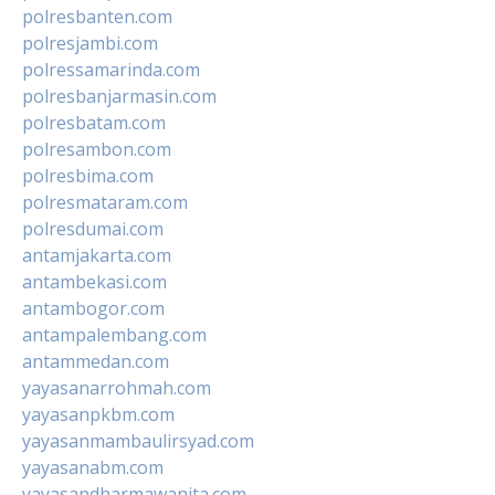
polresbanten.com
polresjambi.com
polressamarinda.com
polresbanjarmasin.com
polresbatam.com
polresambon.com
polresbima.com
polresmataram.com
polresdumai.com
antamjakarta.com
antambekasi.com
antambogor.com
antampalembang.com
antammedan.com
yayasanarrohmah.com
yayasanpkbm.com
yayasanmambaulirsyad.com
yayasanabm.com
yayasandharmawanita.com