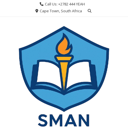
Skip
Call Us: +2782 444 YEAH
to
Cape Town, South Africa
content