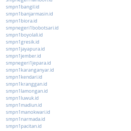
smpn1bangil.id
smpn1banjarmasin.id
smpn1biora.id
smpnegeri1bobotsari.id
smpn1boyolali.id
smpn1gresik.id
smpn1jayapura.id
smpn1jember.id
smpnegeri1jepara.id
smpn1karanganyar.id
smpn1kendari.id
smpn1kranggan.id
smpn1lamongan.id
smpn1luwuk.id
smpn1madiun.id
smpn1manokwari.id
smpn1narmada.id
smpn1pacitan.id