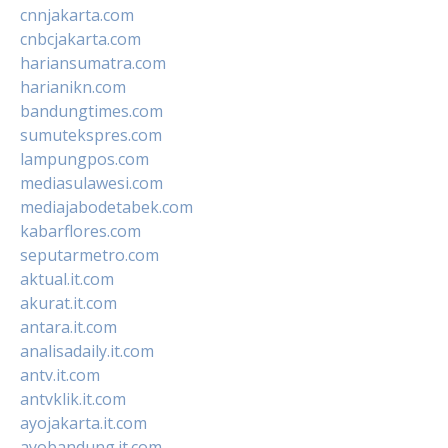
cnnjakarta.com
cnbcjakarta.com
hariansumatra.com
harianikn.com
bandungtimes.com
sumutekspres.com
lampungpos.com
mediasulawesi.com
mediajabodetabek.com
kabarflores.com
seputarmetro.com
aktual.it.com
akurat.it.com
antara.it.com
analisadaily.it.com
antv.it.com
antvklik.it.com
ayojakarta.it.com
ayobandung.it.com