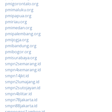
pmigorontalo.org
pmimaluku.org
pmipapua.org
pmiriau.org
pmimedan.org
pmipalembang.org
pmijogja.org
pmibandung.org
pmibogor.org
pmisurabaya.org
smpn2semarang.id
smpn4semarang.id
smpn14jkt.id
smpn2lumajang.id
smpn2sutojayan.id
smpn4blitar.id
smpn78jakarta.id
smpn88jakarta.id
smpnegeri1ambon.id