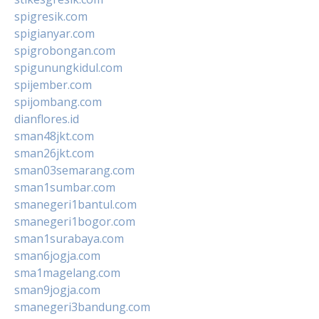
spigresik.com
spigianyar.com
spigrobongan.com
spigunungkidul.com
spijember.com
spijombang.com
dianflores.id
sman48jkt.com
sman26jkt.com
sman03semarang.com
sman1sumbar.com
smanegeri1bantul.com
smanegeri1bogor.com
sman1surabaya.com
sman6jogja.com
sma1magelang.com
sman9jogja.com
smanegeri3bandung.com