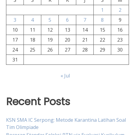
S
S
R
K
J
S
M
1
2
3
4
5
6
7
8
9
10
11
12
13
14
15
16
17
18
19
20
21
22
23
24
25
26
27
28
29
30
31
« Jul
Recent Posts
KSN SMA IC Serpong: Metode Karantina Latihan Soal
Tim Olimpiade
Bocoran Standar Seleksi PTN via Evaluasi Kurikulum