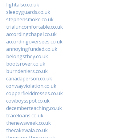
lightalso.co.uk
sleepyguards.co.uk
stephensmoke.co.uk
trialuncomfortable.co.uk
accordingchapel.co.uk
accordingoversees.co.uk
annoyingfunded.co.uk
belongsthey.co.uk
bootsrover.co.uk
burndeniers.co.uk
canadaperson.co.uk
conwayviolation.co.uk
copperfielddresses.co.uk
cowboysspot.co.uk
decemberteaching.co.uk
traceloans.co.uk
thenewsweek.co.uk
thecakewala.co.uk
thomson-thorn.co.uk