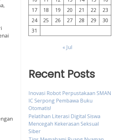
a,
17
18
19
20
21
22
23
24
25
26
27
28
29
30
i
31
enai
« Jul
Recent Posts
Inovasi Robot Perpustakaan SMAN
IC Serpong Pembawa Buku
Otomatis!
Pelatihan Literasi Digital Siswa
Dengan
Mencegah Kekerasan Seksual
Siber
Tips Memahami Ruang Nyaman