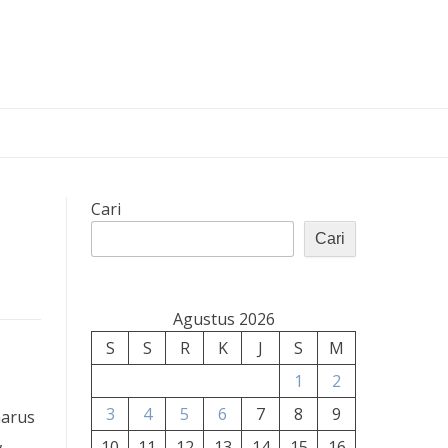
Cari
Cari
Agustus 2026
S
S
R
K
J
S
M
1
2
3
4
5
6
7
8
9
harus
,
10
11
12
13
14
15
16