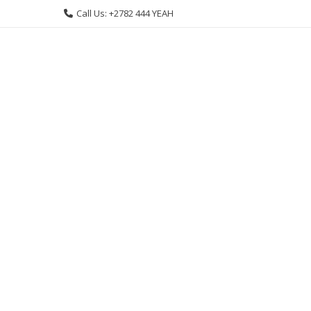
Skip
Call Us: +2782 444 YEAH
to
content