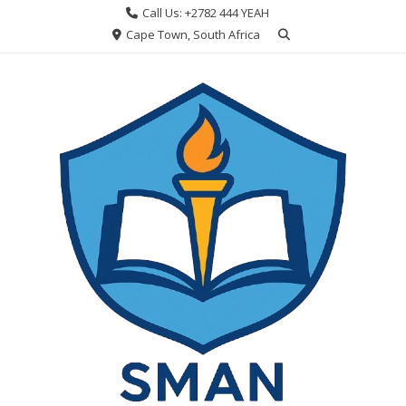
Skip
Call Us: +2782 444 YEAH
to
Cape Town, South Africa
content