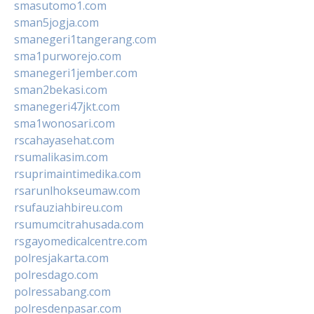
smasutomo1.com
sman5jogja.com
smanegeri1tangerang.com
sma1purworejo.com
smanegeri1jember.com
sman2bekasi.com
smanegeri47jkt.com
sma1wonosari.com
rscahayasehat.com
rsumalikasim.com
rsuprimaintimedika.com
rsarunlhokseumaw.com
rsufauziahbireu.com
rsumumcitrahusada.com
rsgayomedicalcentre.com
polresjakarta.com
polresdago.com
polressabang.com
polresdenpasar.com