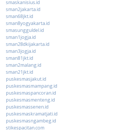
smaskanisius.id
sman2jakarta.id
sman68jkt.id
sman8yogyakarta.id
smasungguldel.id
sman1jogja.id
sman28dkijakarta.id
sman3jogja.id
sman81jkt.id
sman2malang.id
sman21jkt.id
puskesmasjakut.id
puskesmasmampang.id
puskesmaspancoran.id
puskesmasmenteng.id
puskesmassenen.id
puskesmaskramatjati.id
puskesmasngambeg.id
stikespacitan.com