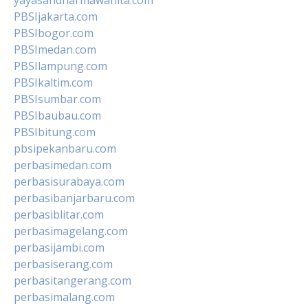
yayasandharmawanita.com
PBSIjakarta.com
PBSIbogor.com
PBSImedan.com
PBSIlampung.com
PBSIkaltim.com
PBSIsumbar.com
PBSIbaubau.com
PBSIbitung.com
pbsipekanbaru.com
perbasimedan.com
perbasisurabaya.com
perbasibanjarbaru.com
perbasiblitar.com
perbasimagelang.com
perbasijambi.com
perbasiserang.com
perbasitangerang.com
perbasimalang.com