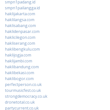
smpn1padang.id
smpn1pailangga.id
haklijakarta.com
haklilangsa.com
haklisabang.com
haklidenpasar.com
haklicilegon.com
hakliserang.com
haklibengkulu.com
haklijogja.com
haklijambi.com
haklibandung.com
haklibekasi.com
haklibogor.com
perfectperson.co.uk
tourmusicfest.co.uk
strongdemocracy.co.uk
dronetotal.co.uk
partycurrent.co.uk