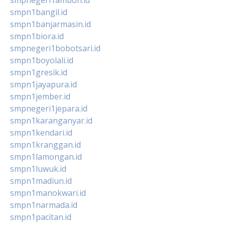
smpnegeri1ambon.id
smpn1bangil.id
smpn1banjarmasin.id
smpn1biora.id
smpnegeri1bobotsari.id
smpn1boyolali.id
smpn1gresik.id
smpn1jayapura.id
smpn1jember.id
smpnegeri1jepara.id
smpn1karanganyar.id
smpn1kendari.id
smpn1kranggan.id
smpn1lamongan.id
smpn1luwuk.id
smpn1madiun.id
smpn1manokwari.id
smpn1narmada.id
smpn1pacitan.id