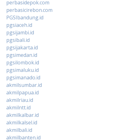
perbasidepok.com
perbasicirebon.com
PGSIbandung.id
pgsiaceh.id
pgsijambi.id
pgsibali.id
pgsijakarta.id
pgsimedan.id
pgsilombok.id
pgsimaluku.id
pgsimanado.id
akmilsumbar.id
akmilpapua.id
akmilriau.id
akmilntt.id
akmilkalbar.id
akmilkalsel.id
akmilbali.id
akmilbanten.id