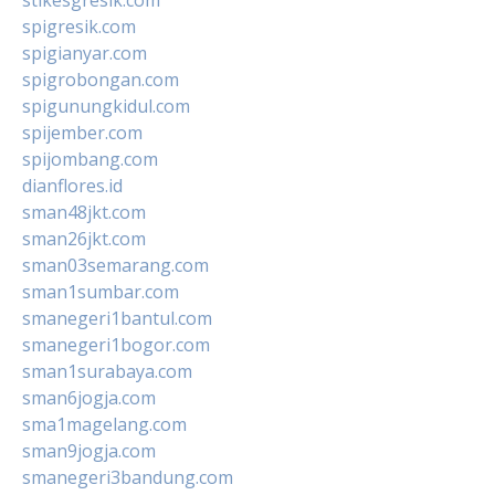
stikesgresik.com
spigresik.com
spigianyar.com
spigrobongan.com
spigunungkidul.com
spijember.com
spijombang.com
dianflores.id
sman48jkt.com
sman26jkt.com
sman03semarang.com
sman1sumbar.com
smanegeri1bantul.com
smanegeri1bogor.com
sman1surabaya.com
sman6jogja.com
sma1magelang.com
sman9jogja.com
smanegeri3bandung.com