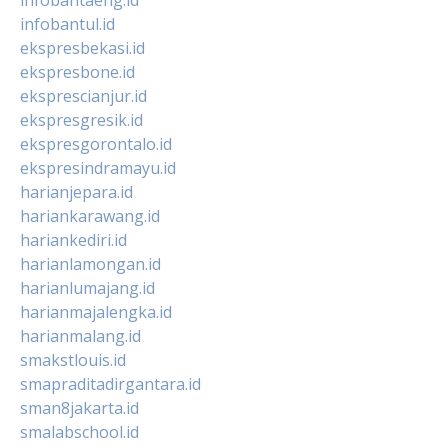
infobantaeng.id
infobantul.id
ekspresbekasi.id
ekspresbone.id
eksprescianjur.id
ekspresgresik.id
ekspresgorontalo.id
ekspresindramayu.id
harianjepara.id
hariankarawang.id
hariankediri.id
harianlamongan.id
harianlumajang.id
harianmajalengka.id
harianmalang.id
smakstlouis.id
smapraditadirgantara.id
sman8jakarta.id
smalabschool.id