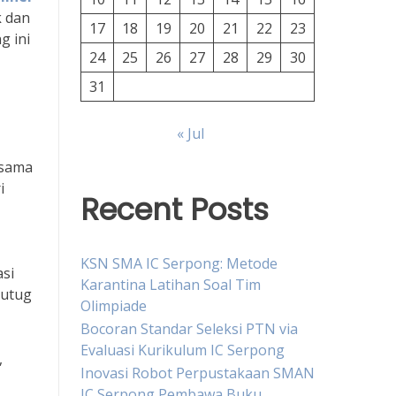
k dan
17
18
19
20
21
22
23
g ini
24
25
26
27
28
29
30
31
« Jul
rsama
i
Recent Posts
KSN SMA IC Serpong: Metode
asi
Karantina Latihan Soal Tim
Tutug
Olimpiade
Bocoran Standar Seleksi PTN via
Evaluasi Kurikulum IC Serpong
,
Inovasi Robot Perpustakaan SMAN
IC Serpong Pembawa Buku