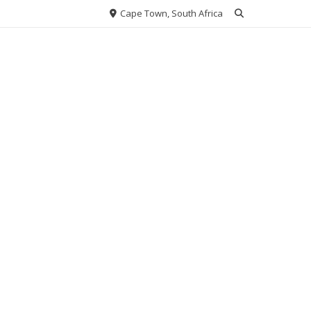
Cape Town, South Africa