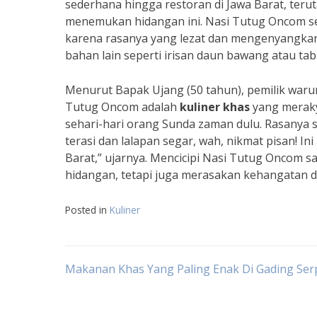
sederhana hingga restoran di Jawa Barat, ter
menemukan hidangan ini. Nasi Tutug Oncom ser
karena rasanya yang lezat dan mengenyangka
bahan lain seperti irisan daun bawang atau 
Menurut Bapak Ujang (50 tahun), pemilik warung
Tutug Oncom adalah
kuliner khas
yang meraky
sehari-hari orang Sunda zaman dulu. Rasanya s
terasi dan lalapan segar, wah, nikmat pisan! In
Barat,” ujarnya. Mencicipi Nasi Tutug Oncom 
hidangan, tetapi juga merasakan kehangatan dan
Posted in
Kuliner
Navigasi
Makanan Khas Yang Paling Enak Di Gading Se
pos