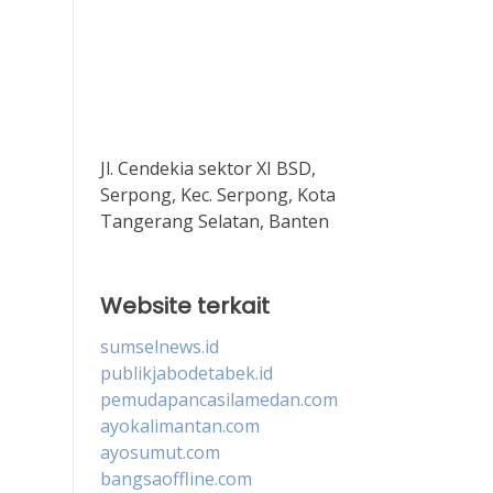
Jl. Cendekia sektor XI BSD,
Serpong, Kec. Serpong, Kota
Tangerang Selatan, Banten
Website terkait
sumselnews.id
publikjabodetabek.id
pemudapancasilamedan.com
ayokalimantan.com
ayosumut.com
bangsaoffline.com