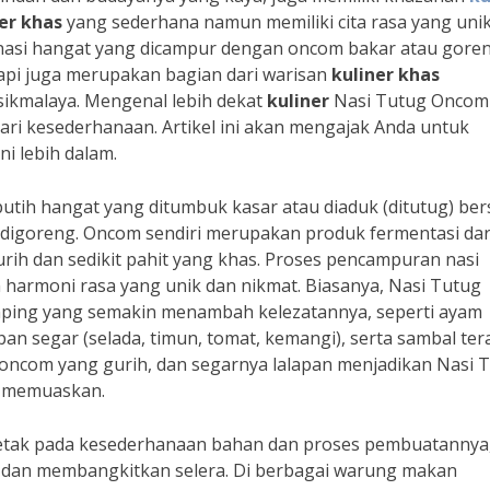
er khas
yang sederhana namun memiliki cita rasa yang uni
nasi hangat yang dicampur dengan oncom bakar atau goren
api juga merupakan bagian dari warisan
kuliner khas
sikmalaya. Mengenal lebih dekat
kuliner
Nasi Tutug Oncom
ari kesederhanaan. Artikel ini akan mengajak Anda untuk
ni lebih dalam.
utih hangat yang ditumbuk kasar atau diaduk (ditutug) be
 digoreng. Oncom sendiri merupakan produk fermentasi dar
urih dan sedikit pahit yang khas. Proses pencampuran nasi
harmoni rasa yang unik dan nikmat. Biasanya, Nasi Tutug
mping yang semakin menambah kelezatannya, seperti ayam
pan segar (selada, timun, tomat, kemangi), serta sambal ter
 oncom yang gurih, dan segarnya lalapan menjadikan Nasi 
n memuaskan.
etak pada kesederhanaan bahan dan proses pembuatannya
 dan membangkitkan selera. Di berbagai warung makan