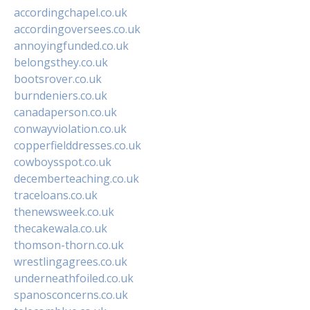
accordingchapel.co.uk
accordingoversees.co.uk
annoyingfunded.co.uk
belongsthey.co.uk
bootsrover.co.uk
burndeniers.co.uk
canadaperson.co.uk
conwayviolation.co.uk
copperfielddresses.co.uk
cowboysspot.co.uk
decemberteaching.co.uk
traceloans.co.uk
thenewsweek.co.uk
thecakewala.co.uk
thomson-thorn.co.uk
wrestlingagrees.co.uk
underneathfoiled.co.uk
spanosconcerns.co.uk