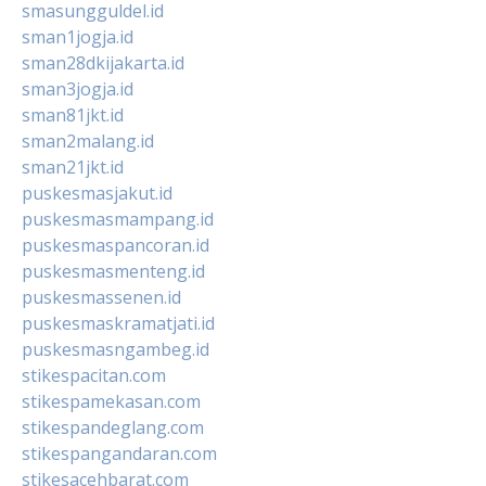
smasungguldel.id
sman1jogja.id
sman28dkijakarta.id
sman3jogja.id
sman81jkt.id
sman2malang.id
sman21jkt.id
puskesmasjakut.id
puskesmasmampang.id
puskesmaspancoran.id
puskesmasmenteng.id
puskesmassenen.id
puskesmaskramatjati.id
puskesmasngambeg.id
stikespacitan.com
stikespamekasan.com
stikespandeglang.com
stikespangandaran.com
stikesacehbarat.com