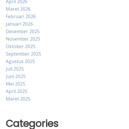
April 2026
Maret 2026
Februari 2026
Januari 2026
Desember 2025
November 2025
Oktober 2025
September 2025
Agustus 2025
Juli 2025
Juni 2025
Mei 2025
April 2025
Maret 2025
Categories