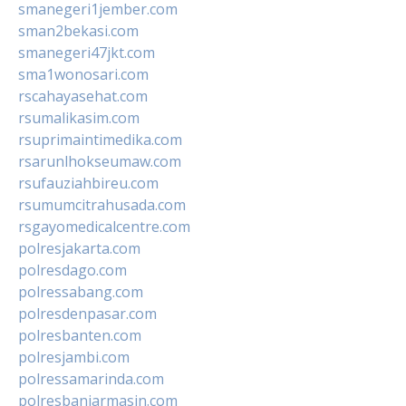
smanegeri1jember.com
sman2bekasi.com
smanegeri47jkt.com
sma1wonosari.com
rscahayasehat.com
rsumalikasim.com
rsuprimaintimedika.com
rsarunlhokseumaw.com
rsufauziahbireu.com
rsumumcitrahusada.com
rsgayomedicalcentre.com
polresjakarta.com
polresdago.com
polressabang.com
polresdenpasar.com
polresbanten.com
polresjambi.com
polressamarinda.com
polresbanjarmasin.com