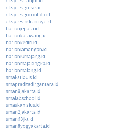
eksprescianjur.id
ekspresgresik.id
ekspresgorontalo.id
ekspresindramayu.id
harianjepara.id
hariankarawang.id
hariankediri.id
harianlamongan.id
harianlumajang.id
harianmajalengka.id
harianmalang.id
smakstlouis.id
smapraditadirgantara.id
sman8jakarta.id
smalabschool.id
smaskanisius.id
sman2jakarta.id
sman68jkt.id
sman8yogyakarta.id