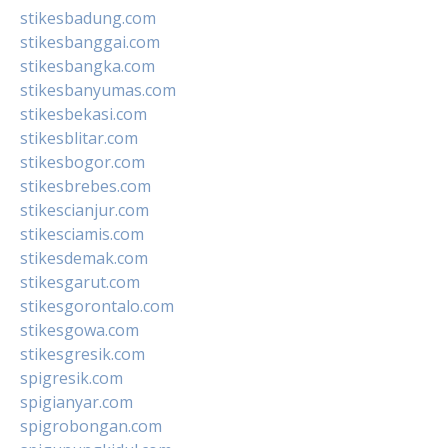
stikesbadung.com
stikesbanggai.com
stikesbangka.com
stikesbanyumas.com
stikesbekasi.com
stikesblitar.com
stikesbogor.com
stikesbrebes.com
stikescianjur.com
stikesciamis.com
stikesdemak.com
stikesgarut.com
stikesgorontalo.com
stikesgowa.com
stikesgresik.com
spigresik.com
spigianyar.com
spigrobongan.com