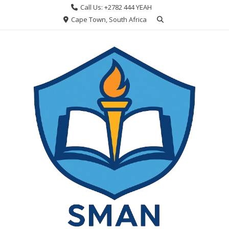
Skip
Call Us: +2782 444 YEAH
to
Cape Town, South Africa
content