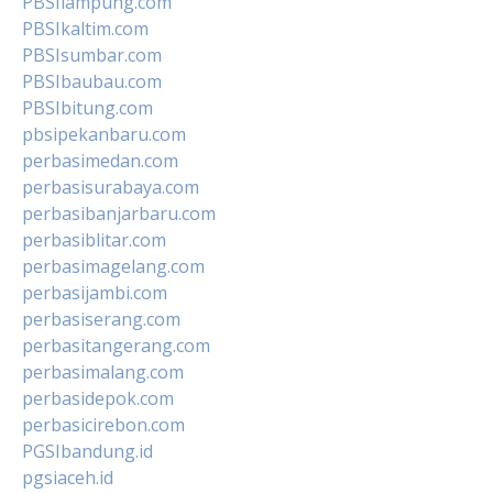
PBSIlampung.com
PBSIkaltim.com
PBSIsumbar.com
PBSIbaubau.com
PBSIbitung.com
pbsipekanbaru.com
perbasimedan.com
perbasisurabaya.com
perbasibanjarbaru.com
perbasiblitar.com
perbasimagelang.com
perbasijambi.com
perbasiserang.com
perbasitangerang.com
perbasimalang.com
perbasidepok.com
perbasicirebon.com
PGSIbandung.id
pgsiaceh.id