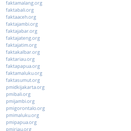
faktamalang.org
faktabali.org
faktaaceh.org
faktajambi.org
faktajabar.org
faktajateng.org
faktajatim.org
faktakalbar.org
faktariau.org
faktapapua.org
faktamaluku.org
faktasumut.org
pmidkijakarta.org
pmibali.org
pmijambi.org
pmigorontalo.org
pmimaluku.org
pmipapua.org
pmiriau.org