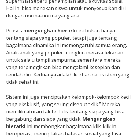
superfisial seperti penampilan atau aktivitas sosial.
Hal ini bisa menekan siswa untuk menyesuaikan diri
dengan norma-norma yang ada.
Proses
mengungkap hierarki
ini bukan hanya
tentang siapa yang populer, tetapi juga tentang
bagaimana dinamika ini memengaruhi semua orang.
Anak-anak yang populer mungkin merasa tekanan
untuk selalu tampil sempurna, sementara mereka
yang terpinggirkan bisa mengalami kesepian dan
rendah diri. Keduanya adalah korban dari sistem yang
tidak sehat ini.
Sistem ini juga menciptakan kelompok-kelompok kecil
yang eksklusif, yang sering disebut “klik.” Mereka
memiliki aturan tak tertulis tentang siapa yang bisa
bergabung dan siapa yang tidak.
Mengungkap
hierarki
ini membongkar bagaimana klik-klik ini
beroperasi, menciptakan batasan sosial yang bisa