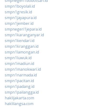
smpnegeri1bobotsari.id
smpn1boyolali.id
smpn1gresik.id
smpn1jayapura.id
smpn1jember.id
smpnegeri1jepara.id
smpn1karanganyar.id
smpn1kendari.id
smpn1kranggan.id
smpn1lamongan.id
smpn1luwuk.id
smpn1madiun.id
smpn1manokwari.id
smpn1narmada.id
smpn1pacitan.id
smpn1padang.id
smpn1pailangga.id
haklijakarta.com
haklilangsa.com