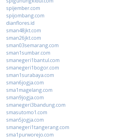
spigunungkidul.com
spijember.com
spijombang.com
dianflores.id
sman48jkt.com
sman26jkt.com
sman03semarang.com
sman1sumbar.com
smanegeri1bantul.com
smanegeri1bogor.com
sman1surabaya.com
sman6jogja.com
sma1magelang.com
sman9jogja.com
smanegeri3bandung.com
smasutomo1.com
sman5jogja.com
smanegeri1tangerang.com
sma1purworejo.com