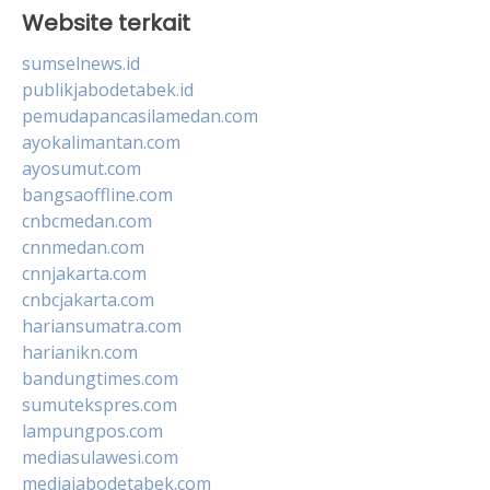
Website terkait
sumselnews.id
publikjabodetabek.id
pemudapancasilamedan.com
ayokalimantan.com
ayosumut.com
bangsaoffline.com
cnbcmedan.com
cnnmedan.com
cnnjakarta.com
cnbcjakarta.com
hariansumatra.com
harianikn.com
bandungtimes.com
sumutekspres.com
lampungpos.com
mediasulawesi.com
mediajabodetabek.com