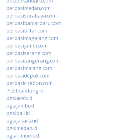
pbsipekanbaru.com
perbasimedan.com
perbasisurabaya.com
perbasibanjarbaru.com
perbasiblitar.com
perbasimagelang.com
perbasijambi.com
perbasiserang.com
perbasitangerang.com
perbasimalang.com
perbasidepok.com
perbasicirebon.com
PGSIbandung.id
pgsiaceh.id
pgsijambi.id
pgsibali.id
pgsijakarta.id
pgsimedan.id
pgsilombok.id