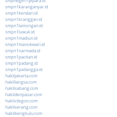
smpnegeri1jepara.id
smpn1karanganyar.id
smpn1kendari.id
smpn1kranggan.id
smpn1lamongan.id
smpn1luwuk.id
smpn1madiun.id
smpn1manokwari.id
smpn1narmada.id
smpn1pacitan.id
smpn1padang.id
smpn1pailangga.id
haklijakarta.com
haklilangsa.com
haklisabang.com
haklidenpasar.com
haklicilegon.com
hakliserang.com
haklibengkulu.com