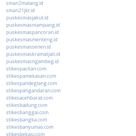
sman2malang.id
sman21jkt.id
puskesmasjakut.id
puskesmasmampang.id
puskesmaspancoran.id
puskesmasmenteng.id
puskesmassenen.id
puskesmaskramatjati.id
puskesmasngambeg.id
stikespacitan.com
stikespamekasan.com
stikespandeglang.com
stikespangandaran.com
stikesacehbarat.com
stikesbadung.com
stikesbanggai.com
stikesbangka.com
stikesbanyumas.com
stikesbekasi.com