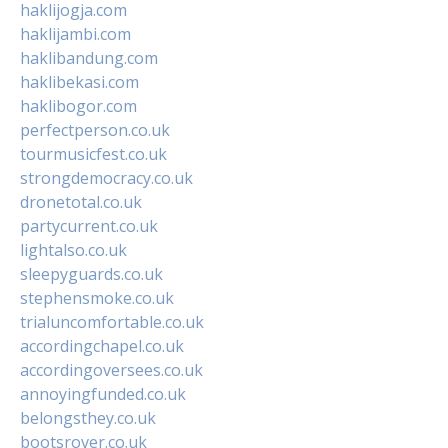
haklijogja.com
haklijambi.com
haklibandung.com
haklibekasi.com
haklibogor.com
perfectperson.co.uk
tourmusicfest.co.uk
strongdemocracy.co.uk
dronetotal.co.uk
partycurrent.co.uk
lightalso.co.uk
sleepyguards.co.uk
stephensmoke.co.uk
trialuncomfortable.co.uk
accordingchapel.co.uk
accordingoversees.co.uk
annoyingfunded.co.uk
belongsthey.co.uk
bootsrover.co.uk