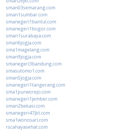
sman26jkt.com
sman03semarang.com
sman1sumbar.com
smanegeri1bantul.com
smanegeri1bogor.com
sman1surabaya.com
sman6jogja.com
sma1magelang.com
sman9jogja.com
smanegeri3bandung.com
smasutomo1.com
sman5jogja.com
smanegeri1tangerang.com
sma1purworejo.com
smanegeri1jember.com
sman2bekasi.com
smanegeri47jkt.com
sma1wonosari.com
rscahayasehat.com