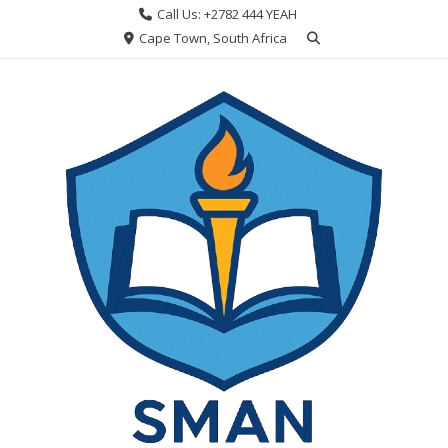
Skip
Call Us: +2782 444 YEAH
to
Cape Town, South Africa
content