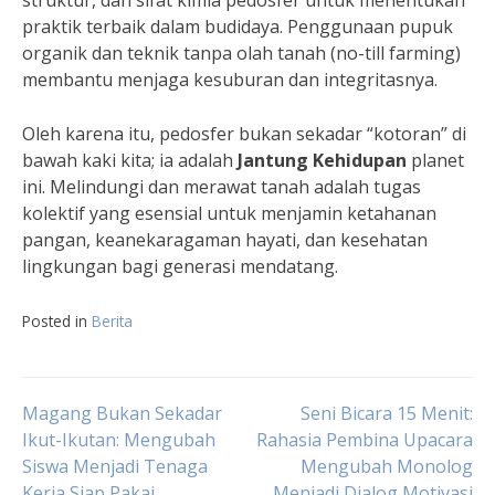
struktur, dan sifat kimia pedosfer untuk menentukan
praktik terbaik dalam budidaya. Penggunaan pupuk
organik dan teknik tanpa olah tanah (no-till farming)
membantu menjaga kesuburan dan integritasnya.
Oleh karena itu, pedosfer bukan sekadar “kotoran” di
bawah kaki kita; ia adalah
Jantung Kehidupan
planet
ini. Melindungi dan merawat tanah adalah tugas
kolektif yang esensial untuk menjamin ketahanan
pangan, keanekaragaman hayati, dan kesehatan
lingkungan bagi generasi mendatang.
Posted in
Berita
Navigasi
Magang Bukan Sekadar
Seni Bicara 15 Menit:
Ikut-Ikutan: Mengubah
Rahasia Pembina Upacara
Siswa Menjadi Tenaga
Mengubah Monolog
pos
Kerja Siap Pakai
Menjadi Dialog Motivasi