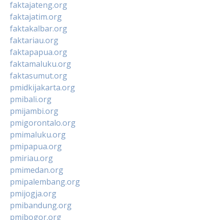
faktajateng.org
faktajatim.org
faktakalbar.org
faktariau.org
faktapapua.org
faktamaluku.org
faktasumut.org
pmidkijakarta.org
pmibali.org
pmijambi.org
pmigorontalo.org
pmimaluku.org
pmipapua.org
pmiriau.org
pmimedan.org
pmipalembang.org
pmijogja.org
pmibandung.org
pmibogor.org