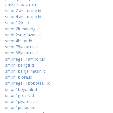
pmisurabaya.org
smpn2semarang.id
smpn4semarang.id
smpn14jkt.id
smpn2lumajang.id
smpn2sutojayan.id
smpn4blitar.id
smpn78jakarta.id
smpn88jakarta.id
smpnegeri1ambon.id
smpn1bangil.id
smpn1banjarmasin.id
smpn1biora.id
smpnegeri1bobotsari.id
smpn1boyolali.id
smpn1gresik.id
smpn1jayapura.id
smpn1jember.id