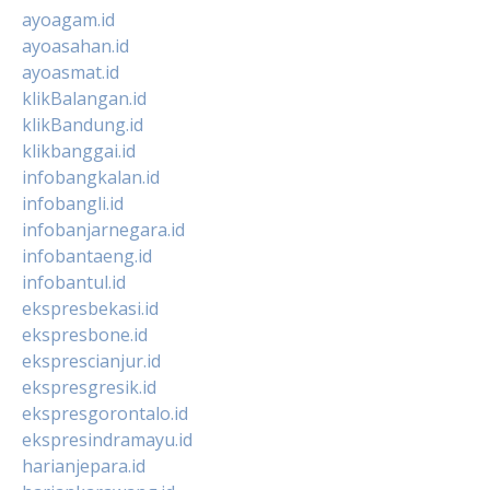
ayoagam.id
ayoasahan.id
ayoasmat.id
klikBalangan.id
klikBandung.id
klikbanggai.id
infobangkalan.id
infobangli.id
infobanjarnegara.id
infobantaeng.id
infobantul.id
ekspresbekasi.id
ekspresbone.id
eksprescianjur.id
ekspresgresik.id
ekspresgorontalo.id
ekspresindramayu.id
harianjepara.id