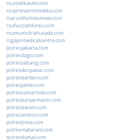
rsumalikasim.com
rsuprimaintimedika.com
rsarunlhokseumaw.com
rsufauziahbireu.com
rsumumcitrahusada.com
rsgayomedicalcentre.com
polresjakarta.com
polresdago.com
polressabang.com
polresdenpasar.com
polresbanten.com
polresjambi.com
polressamarinda.com
polresbanjarmasin.com
polresbatam.com
polresambon.com
polresbima.com
polresmataram.com
polresdumai.com