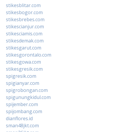
stikesblitar.com
stikesbogor.com
stikesbrebes.com
stikescianjur.com
stikesciamis.com
stikesdemak.com
stikesgarut.com
stikesgorontalo.com
stikesgowa.com
stikesgresik.com
spigresik.com
spigianyar.com
spigrobongan.com
spigunungkidul.com
spijember.com
spijombang.com
dianflores.id
sman48jkt.com