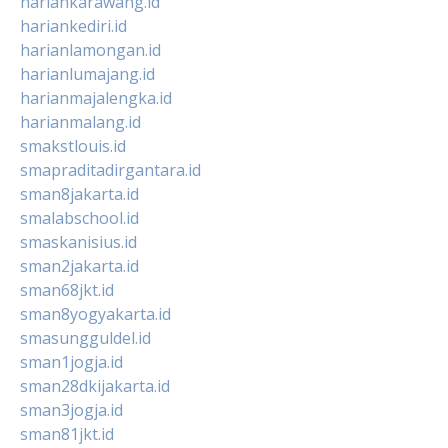
hariankarawang.id
hariankediri.id
harianlamongan.id
harianlumajang.id
harianmajalengka.id
harianmalang.id
smakstlouis.id
smapraditadirgantara.id
sman8jakarta.id
smalabschool.id
smaskanisius.id
sman2jakarta.id
sman68jkt.id
sman8yogyakarta.id
smasungguldel.id
sman1jogja.id
sman28dkijakarta.id
sman3jogja.id
sman81jkt.id