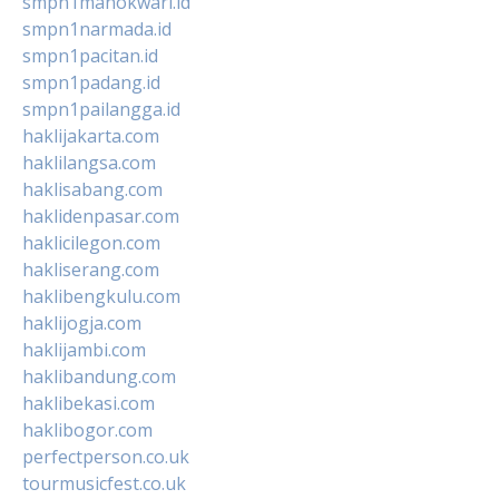
smpn1manokwari.id
smpn1narmada.id
smpn1pacitan.id
smpn1padang.id
smpn1pailangga.id
haklijakarta.com
haklilangsa.com
haklisabang.com
haklidenpasar.com
haklicilegon.com
hakliserang.com
haklibengkulu.com
haklijogja.com
haklijambi.com
haklibandung.com
haklibekasi.com
haklibogor.com
perfectperson.co.uk
tourmusicfest.co.uk