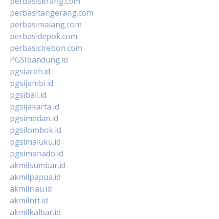
perbasiserang.com
perbasitangerang.com
perbasimalang.com
perbasidepok.com
perbasicirebon.com
PGSIbandung.id
pgsiaceh.id
pgsijambi.id
pgsibali.id
pgsijakarta.id
pgsimedan.id
pgsilombok.id
pgsimaluku.id
pgsimanado.id
akmilsumbar.id
akmilpapua.id
akmilriau.id
akmilntt.id
akmilkalbar.id