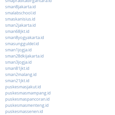
smapraditadirgantara.id
sman8jakarta.id
smalabschool.id
smaskanisius.id
sman2jakarta.id
sman68jkt.id
sman8yogyakarta.id
smasungguldel.id
sman1jogja.id
sman28dkijakarta.id
sman3jogja.id
sman81jkt.id
sman2malang.id
sman21jkt.id
puskesmasjakut.id
puskesmasmampang.id
puskesmaspancoran.id
puskesmasmenteng.id
puskesmassenen.id