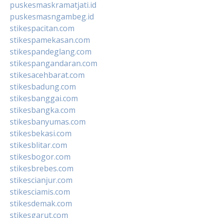
puskesmaskramatjati.id
puskesmasngambeg.id
stikespacitan.com
stikespamekasan.com
stikespandeglang.com
stikespangandaran.com
stikesacehbarat.com
stikesbadung.com
stikesbanggai.com
stikesbangka.com
stikesbanyumas.com
stikesbekasi.com
stikesblitar.com
stikesbogor.com
stikesbrebes.com
stikescianjur.com
stikesciamis.com
stikesdemak.com
stikesgarut.com