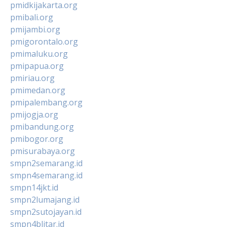
pmidkijakarta.org
pmibali.org
pmijambi.org
pmigorontalo.org
pmimaluku.org
pmipapua.org
pmiriau.org
pmimedan.org
pmipalembang.org
pmijogja.org
pmibandung.org
pmibogor.org
pmisurabaya.org
smpn2semarang.id
smpn4semarang.id
smpn14jkt.id
smpn2lumajang.id
smpn2sutojayan.id
smpn4blitar.id