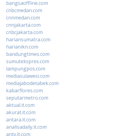
bangsaoffline.com
cnbcmedan.com
cnnmedan.com
cnnjakarta.com
cnbcjakarta.com
hariansumatra.com
harianikn.com
bandungtimes.com
sumutekspres.com
lampungpos.com
mediasulawesi.com
mediajabodetabek.com
kabarflores.com
seputarmetro.com
aktual.it.com
akurat.it.com
antara.it.com
analisadaily.it.com
antv.it.com