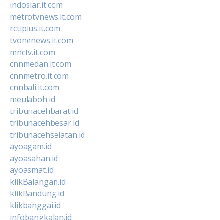
indosiar.it.com
metrotvnews.it.com
rctiplus.it.com
tvonenews.it.com
mnctv.it.com
cnnmedan.it.com
cnnmetro.it.com
cnnbali.it.com
meulaboh.id
tribunacehbarat.id
tribunacehbesar.id
tribunacehselatan.id
ayoagam.id
ayoasahan.id
ayoasmat.id
klikBalangan.id
klikBandung.id
klikbanggai.id
infobangkalan.id