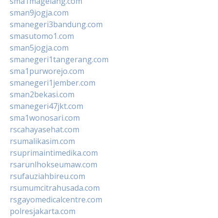
sma1magelang.com
sman9jogja.com
smanegeri3bandung.com
smasutomo1.com
sman5jogja.com
smanegeri1tangerang.com
sma1purworejo.com
smanegeri1jember.com
sman2bekasi.com
smanegeri47jkt.com
sma1wonosari.com
rscahayasehat.com
rsumalikasim.com
rsuprimaintimedika.com
rsarunlhokseumaw.com
rsufauziahbireu.com
rsumumcitrahusada.com
rsgayomedicalcentre.com
polresjakarta.com