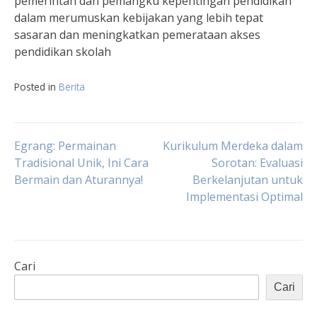
pemerintah dan pemangku kepentingan pendidikan
dalam merumuskan kebijakan yang lebih tepat
sasaran dan meningkatkan pemerataan akses
pendidikan skolah
Posted in
Berita
Navigasi
Egrang: Permainan
Kurikulum Merdeka dalam
Tradisional Unik, Ini Cara
Sorotan: Evaluasi
Bermain dan Aturannya!
Berkelanjutan untuk
pos
Implementasi Optimal
Cari
Cari