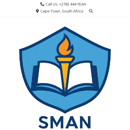
Skip
Call Us: +2782 444 YEAH
to
Cape Town, South Africa
content