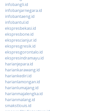
infobangli.id
infobanjarnegara.id
infobantaeng.id
infobantul.id
ekspresbekasi.id
ekspresbone.id
eksprescianjur.id
ekspresgresik.id
ekspresgorontalo.id
ekspresindramayu.id
harianjepara.id
hariankarawang.id
hariankediri.id
harianlamongan.id
harianlumajang.id
harianmajalengka.id
harianmalang.id
smakstlouis.id