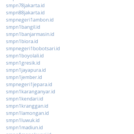
smpn78jakarta.id
smpn88jakarta.id
smpnegeri1ambon.id
smpn1bangil.id
smpn1banjarmasin.id
smpn1biora.id
smpnegeri1bobotsari.id
smpn1boyolali.id
smpn1gresik.id
smpn1jayapura.id
smpn1jember.id
smpnegeri1jepara.id
smpn1karanganyar.id
smpn1kendari.id
smpn1kranggan.id
smpn1lamongan.id
smpn1luwuk.id
smpn1madiun.id