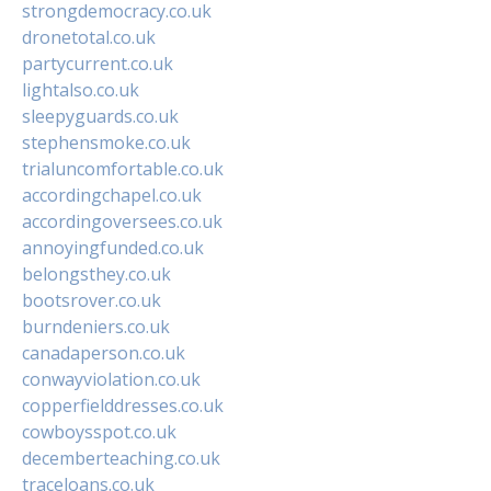
strongdemocracy.co.uk
dronetotal.co.uk
partycurrent.co.uk
lightalso.co.uk
sleepyguards.co.uk
stephensmoke.co.uk
trialuncomfortable.co.uk
accordingchapel.co.uk
accordingoversees.co.uk
annoyingfunded.co.uk
belongsthey.co.uk
bootsrover.co.uk
burndeniers.co.uk
canadaperson.co.uk
conwayviolation.co.uk
copperfielddresses.co.uk
cowboysspot.co.uk
decemberteaching.co.uk
traceloans.co.uk