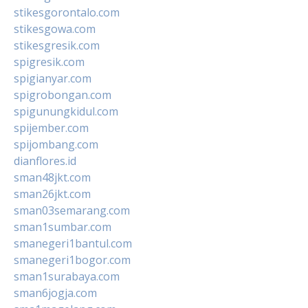
stikesgorontalo.com
stikesgowa.com
stikesgresik.com
spigresik.com
spigianyar.com
spigrobongan.com
spigunungkidul.com
spijember.com
spijombang.com
dianflores.id
sman48jkt.com
sman26jkt.com
sman03semarang.com
sman1sumbar.com
smanegeri1bantul.com
smanegeri1bogor.com
sman1surabaya.com
sman6jogja.com