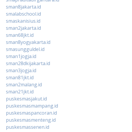
sman8jakarta.id
smalabschool.id
smaskanisius.id
sman2jakarta.id
sman68jkt.id
sman8yogyakarta.id
smasungguldel.id
sman1jogja.id
sman28dkijakarta.id
sman3jogja.id
sman81jkt.id
sman2malang.id
sman21jkt.id
puskesmasjakut.id
puskesmasmampang.id
puskesmaspancoran.id
puskesmasmenteng.id
puskesmassenen.id