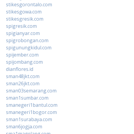
stikesgorontalo.com
stikesgowa.com
stikesgresik.com
spigresik.com
spigianyar.com
spigrobongan.com
spigunungkidul.com
spijember.com
spijombang.com
dianflores.id
sman48jkt.com
sman26jkt.com
sman03semarang.com
sman1sumbar.com
smanegeri1bantul.com
smanegeri1bogor.com
sman1surabaya.com
sman6jogja.com
sma1magelang.com