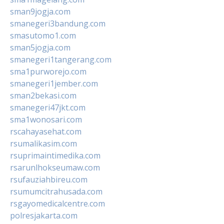
sman9jogja.com
smanegeri3bandung.com
smasutomo1.com
sman5jogja.com
smanegeri1tangerang.com
sma1purworejo.com
smanegeri1jember.com
sman2bekasi.com
smanegeri47jkt.com
sma1wonosari.com
rscahayasehat.com
rsumalikasim.com
rsuprimaintimedika.com
rsarunlhokseumaw.com
rsufauziahbireu.com
rsumumcitrahusada.com
rsgayomedicalcentre.com
polresjakarta.com