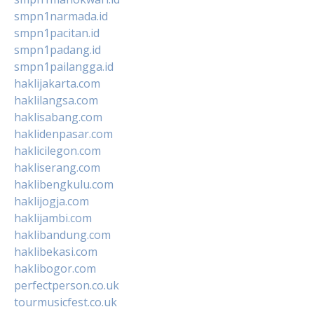
smpn1narmada.id
smpn1pacitan.id
smpn1padang.id
smpn1pailangga.id
haklijakarta.com
haklilangsa.com
haklisabang.com
haklidenpasar.com
haklicilegon.com
hakliserang.com
haklibengkulu.com
haklijogja.com
haklijambi.com
haklibandung.com
haklibekasi.com
haklibogor.com
perfectperson.co.uk
tourmusicfest.co.uk