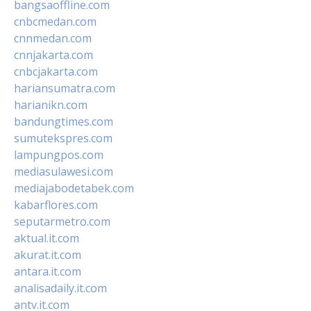
bangsaoffline.com
cnbcmedan.com
cnnmedan.com
cnnjakarta.com
cnbcjakarta.com
hariansumatra.com
harianikn.com
bandungtimes.com
sumutekspres.com
lampungpos.com
mediasulawesi.com
mediajabodetabek.com
kabarflores.com
seputarmetro.com
aktual.it.com
akurat.it.com
antara.it.com
analisadaily.it.com
antv.it.com