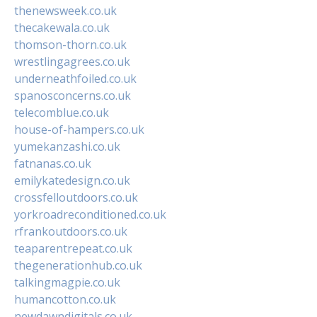
thenewsweek.co.uk
thecakewala.co.uk
thomson-thorn.co.uk
wrestlingagrees.co.uk
underneathfoiled.co.uk
spanosconcerns.co.uk
telecomblue.co.uk
house-of-hampers.co.uk
yumekanzashi.co.uk
fatnanas.co.uk
emilykatedesign.co.uk
crossfelloutdoors.co.uk
yorkroadreconditioned.co.uk
rfrankoutdoors.co.uk
teaparentrepeat.co.uk
thegenerationhub.co.uk
talkingmagpie.co.uk
humancotton.co.uk
newdawndigitals.co.uk