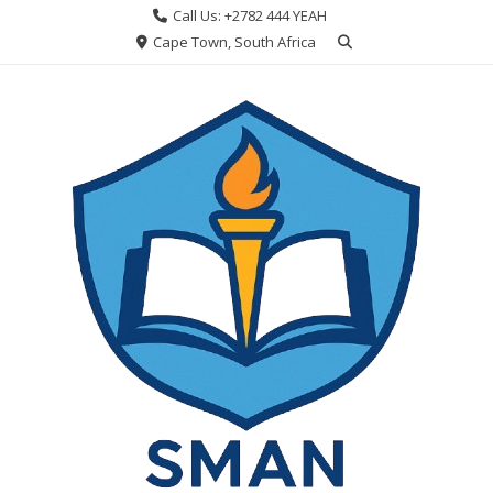
Skip
Call Us: +2782 444 YEAH
to
Cape Town, South Africa
content