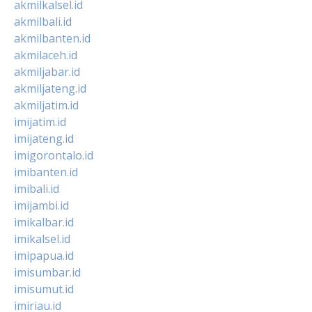
akmilkalsel.id
akmilbali.id
akmilbanten.id
akmilaceh.id
akmiljabar.id
akmiljateng.id
akmiljatim.id
imijatim.id
imijateng.id
imigorontalo.id
imibanten.id
imibali.id
imijambi.id
imikalbar.id
imikalsel.id
imipapua.id
imisumbar.id
imisumut.id
imiriau.id