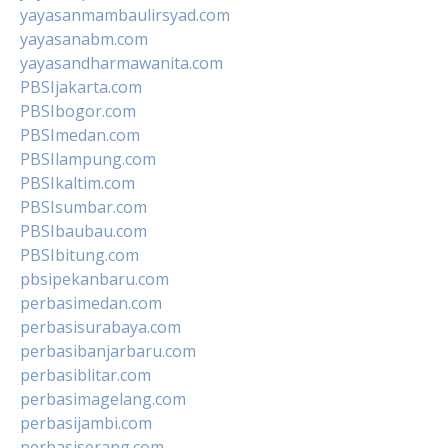
yayasanmambaulirsyad.com
yayasanabm.com
yayasandharmawanita.com
PBSIjakarta.com
PBSIbogor.com
PBSImedan.com
PBSIlampung.com
PBSIkaltim.com
PBSIsumbar.com
PBSIbaubau.com
PBSIbitung.com
pbsipekanbaru.com
perbasimedan.com
perbasisurabaya.com
perbasibanjarbaru.com
perbasiblitar.com
perbasimagelang.com
perbasijambi.com
perbasiserang.com