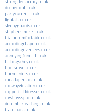
strongdemocracy.co.uk
dronetotal.co.uk
partycurrent.co.uk
lightalso.co.uk
sleepyguards.co.uk
stephensmoke.co.uk
trialuncomfortable.co.uk
accordingchapel.co.uk
accordingoversees.co.uk
annoyingfunded.co.uk
belongsthey.co.uk
bootsrover.co.uk
burndeniers.co.uk
canadaperson.co.uk
conwayviolation.co.uk
copperfielddresses.co.uk
cowboysspot.co.uk
decemberteaching.co.uk
traceloans.co.uk