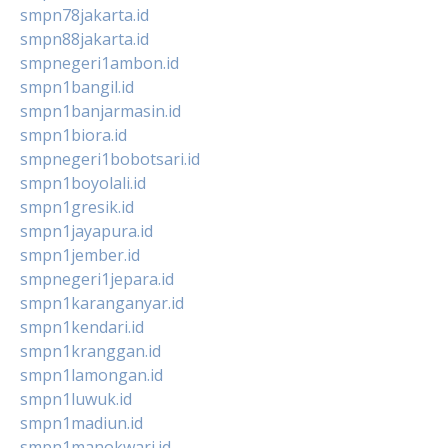
smpn78jakarta.id
smpn88jakarta.id
smpnegeri1ambon.id
smpn1bangil.id
smpn1banjarmasin.id
smpn1biora.id
smpnegeri1bobotsari.id
smpn1boyolali.id
smpn1gresik.id
smpn1jayapura.id
smpn1jember.id
smpnegeri1jepara.id
smpn1karanganyar.id
smpn1kendari.id
smpn1kranggan.id
smpn1lamongan.id
smpn1luwuk.id
smpn1madiun.id
smpn1manokwari.id