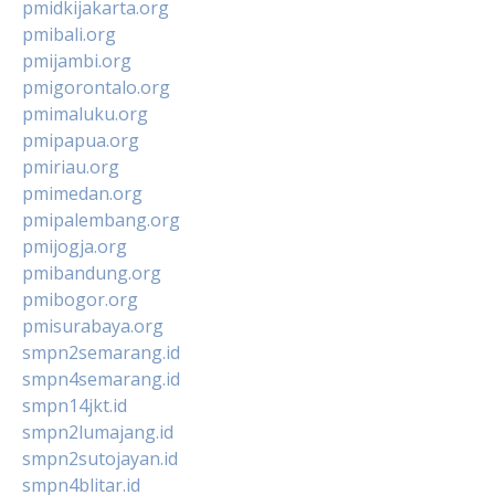
pmidkijakarta.org
pmibali.org
pmijambi.org
pmigorontalo.org
pmimaluku.org
pmipapua.org
pmiriau.org
pmimedan.org
pmipalembang.org
pmijogja.org
pmibandung.org
pmibogor.org
pmisurabaya.org
smpn2semarang.id
smpn4semarang.id
smpn14jkt.id
smpn2lumajang.id
smpn2sutojayan.id
smpn4blitar.id