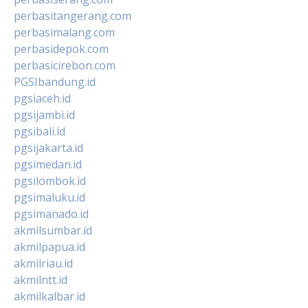
perbasitangerang.com
perbasimalang.com
perbasidepok.com
perbasicirebon.com
PGSIbandung.id
pgsiaceh.id
pgsijambi.id
pgsibali.id
pgsijakarta.id
pgsimedan.id
pgsilombok.id
pgsimaluku.id
pgsimanado.id
akmilsumbar.id
akmilpapua.id
akmilriau.id
akmilntt.id
akmilkalbar.id