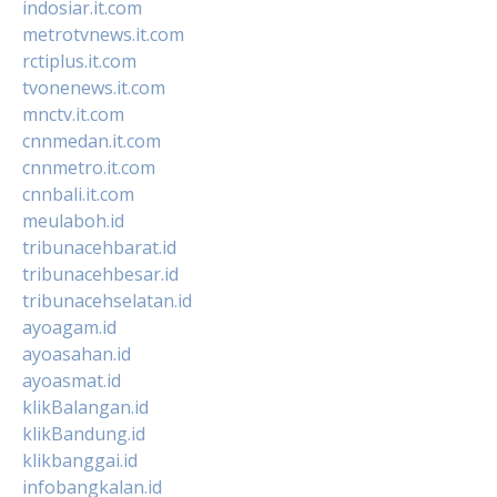
indosiar.it.com
metrotvnews.it.com
rctiplus.it.com
tvonenews.it.com
mnctv.it.com
cnnmedan.it.com
cnnmetro.it.com
cnnbali.it.com
meulaboh.id
tribunacehbarat.id
tribunacehbesar.id
tribunacehselatan.id
ayoagam.id
ayoasahan.id
ayoasmat.id
klikBalangan.id
klikBandung.id
klikbanggai.id
infobangkalan.id