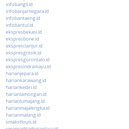
infobangli.id
infobanjarnegara.id
infobantaeng.id
infobantul.id
ekspresbekasi.id
ekspresbone.id
eksprescianjur.id
ekspresgresik.id
ekspresgorontalo.id
ekspresindramayu.id
harianjepara.id
hariankarawang.id
hariankediri.id
harianlamongan.id
harianlumajang.id
harianmajalengka.id
harianmalang.id
smakstlouis.id
smapraditadirgantara.id