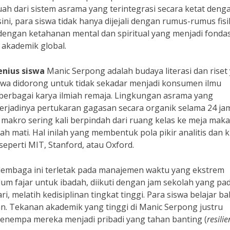
ah dari sistem asrama yang terintegrasi secara ketat deng
ni, para siswa tidak hanya dijejali dengan rumus-rumus fisi
 dengan ketahanan mental dan spiritual yang menjadi fondas
akademik global.
enius siswa
Manic Serpong adalah budaya literasi dan riset
iswa didorong untuk tidak sekadar menjadi konsumen ilmu
berbagai karya ilmiah remaja. Lingkungan asrama yang
rjadinya pertukaran gagasan secara organik selama 24 jam
makro sering kali berpindah dari ruang kelas ke meja maka
 mati. Hal inilah yang membentuk pola pikir analitis dan kr
 seperti MIT, Stanford, atau Oxford.
 lembaga ini terletak pada manajemen waktu yang ekstrem
lum fajar untuk ibadah, diikuti dengan jam sekolah yang pad
ri, melatih kedisiplinan tingkat tinggi. Para siswa belajar b
an. Tekanan akademik yang tinggi di Manic Serpong justru
nempa mereka menjadi pribadi yang tahan banting (
resilie