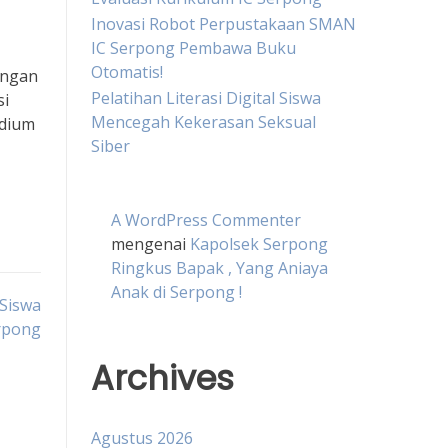
Inovasi Robot Perpustakaan SMAN
IC Serpong Pembawa Buku
Otomatis!
ungan
Pelatihan Literasi Digital Siswa
si
Mencegah Kekerasan Seksual
odium
Siber
A WordPress Commenter
mengenai
Kapolsek Serpong
Ringkus Bapak , Yang Aniaya
Anak di Serpong !
 Siswa
rpong
Archives
Agustus 2026