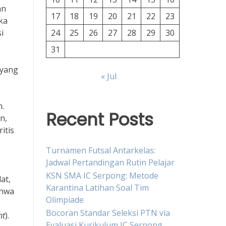
an
17
18
19
20
21
22
23
ka
i
24
25
26
27
28
29
30
31
 yang
« Jul
.
Recent Posts
n,
itis
Turnamen Futsal Antarkelas:
Jadwal Pertandingan Rutin Pelajar
KSN SMA IC Serpong: Metode
at,
Karantina Latihan Soal Tim
ahwa
Olimpiade
Bocoran Standar Seleksi PTN via
nt
).
Evaluasi Kurikulum IC Serpong