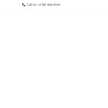
Skip
Call Us: +2782 444 YEAH
to
content