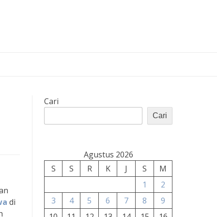
Cari
Cari
Agustus 2026
S
S
R
K
J
S
M
1
2
kan
3
4
5
6
7
8
9
wa
di
h
10
11
12
13
14
15
16