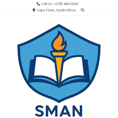
Skip
Call Us: +2782 444 YEAH
to
Cape Town, South Africa
content