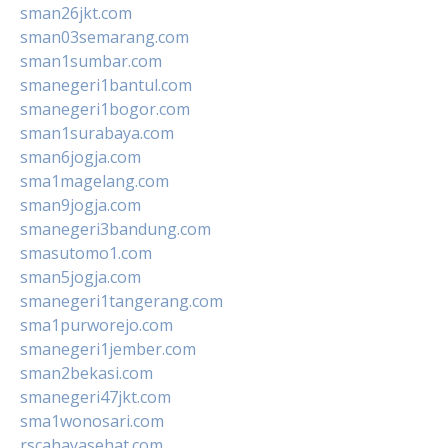
sman26jkt.com
sman03semarang.com
sman1sumbar.com
smanegeri1bantul.com
smanegeri1bogor.com
sman1surabaya.com
sman6jogja.com
sma1magelang.com
sman9jogja.com
smanegeri3bandung.com
smasutomo1.com
sman5jogja.com
smanegeri1tangerang.com
sma1purworejo.com
smanegeri1jember.com
sman2bekasi.com
smanegeri47jkt.com
sma1wonosari.com
rscahayasehat.com