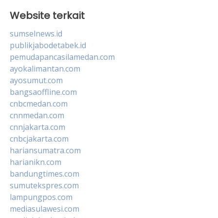
Website terkait
sumselnews.id
publikjabodetabek.id
pemudapancasilamedan.com
ayokalimantan.com
ayosumut.com
bangsaoffline.com
cnbcmedan.com
cnnmedan.com
cnnjakarta.com
cnbcjakarta.com
hariansumatra.com
harianikn.com
bandungtimes.com
sumutekspres.com
lampungpos.com
mediasulawesi.com