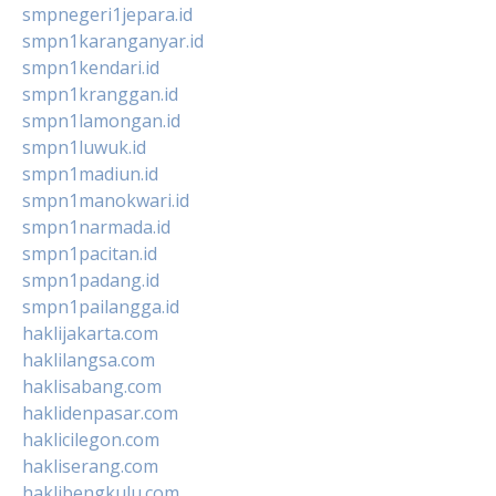
smpnegeri1jepara.id
smpn1karanganyar.id
smpn1kendari.id
smpn1kranggan.id
smpn1lamongan.id
smpn1luwuk.id
smpn1madiun.id
smpn1manokwari.id
smpn1narmada.id
smpn1pacitan.id
smpn1padang.id
smpn1pailangga.id
haklijakarta.com
haklilangsa.com
haklisabang.com
haklidenpasar.com
haklicilegon.com
hakliserang.com
haklibengkulu.com