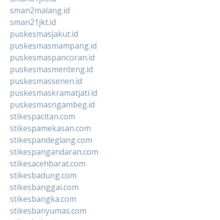
sman2malang.id
sman21jkt.id
puskesmasjakut.id
puskesmasmampang.id
puskesmaspancoran.id
puskesmasmenteng.id
puskesmassenen.id
puskesmaskramatjati.id
puskesmasngambeg.id
stikespacitan.com
stikespamekasan.com
stikespandeglang.com
stikespangandaran.com
stikesacehbarat.com
stikesbadung.com
stikesbanggai.com
stikesbangka.com
stikesbanyumas.com