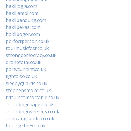
haklijogja.com
haklijambi.com
haklibandung.com
haklibekasi.com
haklibogor.com
perfectperson.co.uk
tourmusicfest.co.uk
strongdemocracy.co.uk
dronetotal.co.uk
partycurrent.co.uk
lightalso.co.uk
sleepyguards.co.uk
stephensmoke.co.uk
trialuncomfortable.co.uk
accordingchapel.co.uk
accordingoversees.co.uk
annoyingfunded.co.uk
belongsthey.co.uk