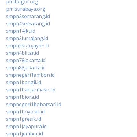
pmibogor.org
pmisurabaya.org
smpn2semarang.id
smpn4semarang.id
smpn14jkt.id
smpn2lumajang.id
smpn2sutojayan.id
smpn4blitar.id
smpn78jakarta.id
smpn88jakarta.id
smpnegeri1ambon.id
smpn1bangil.id
smpn1banjarmasin.id
smpn1biora.id
smpnegeri1bobotsari.id
smpn1boyolali.id
smpn1gresik.id
smpn1jayapura.id
smpn1jember.id