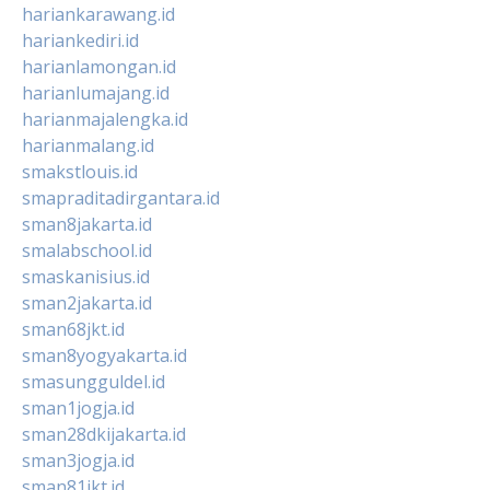
hariankarawang.id
hariankediri.id
harianlamongan.id
harianlumajang.id
harianmajalengka.id
harianmalang.id
smakstlouis.id
smapraditadirgantara.id
sman8jakarta.id
smalabschool.id
smaskanisius.id
sman2jakarta.id
sman68jkt.id
sman8yogyakarta.id
smasungguldel.id
sman1jogja.id
sman28dkijakarta.id
sman3jogja.id
sman81jkt.id