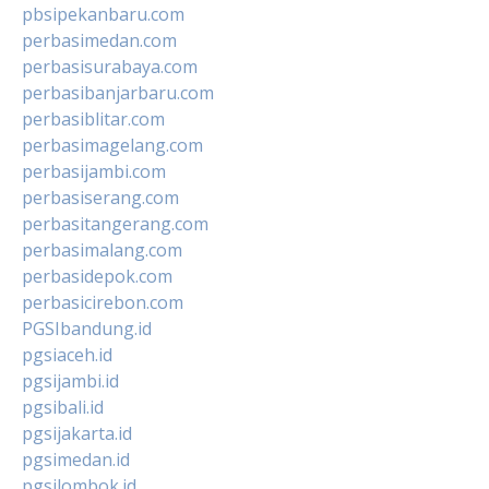
pbsipekanbaru.com
perbasimedan.com
perbasisurabaya.com
perbasibanjarbaru.com
perbasiblitar.com
perbasimagelang.com
perbasijambi.com
perbasiserang.com
perbasitangerang.com
perbasimalang.com
perbasidepok.com
perbasicirebon.com
PGSIbandung.id
pgsiaceh.id
pgsijambi.id
pgsibali.id
pgsijakarta.id
pgsimedan.id
pgsilombok.id