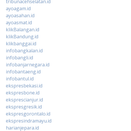
tribunacehselatan.id
ayoagam.id
ayoasahan.id
ayoasmat.id
klikBalangan.id
klikBandung.id
klikbanggai.id
infobangkalan.id
infobangli.id
infobanjarnegara.id
infobantaeng.id
infobantul.id
ekspresbekasi.id
ekspresbone.id
eksprescianjur.id
ekspresgresik.id
ekspresgorontalo.id
ekspresindramayu.id
harianjepara.id