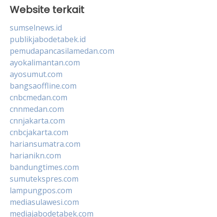
Website terkait
sumselnews.id
publikjabodetabek.id
pemudapancasilamedan.com
ayokalimantan.com
ayosumut.com
bangsaoffline.com
cnbcmedan.com
cnnmedan.com
cnnjakarta.com
cnbcjakarta.com
hariansumatra.com
harianikn.com
bandungtimes.com
sumutekspres.com
lampungpos.com
mediasulawesi.com
mediajabodetabek.com