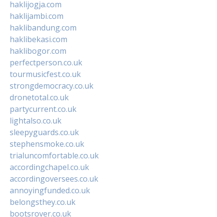
haklijogja.com
haklijambi.com
haklibandung.com
haklibekasi.com
haklibogor.com
perfectperson.co.uk
tourmusicfest.co.uk
strongdemocracy.co.uk
dronetotal.co.uk
partycurrent.co.uk
lightalso.co.uk
sleepyguards.co.uk
stephensmoke.co.uk
trialuncomfortable.co.uk
accordingchapel.co.uk
accordingoversees.co.uk
annoyingfunded.co.uk
belongsthey.co.uk
bootsrover.co.uk