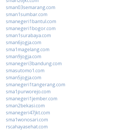
sman26jkt.com
sman03semarang.com
sman1sumbar.com
smanegeri1bantul.com
smanegeri1bogor.com
sman1surabaya.com
sman6jogja.com
sma1magelang.com
sman9jogja.com
smanegeri3bandung.com
smasutomo1.com
sman5jogja.com
smanegeri1tangerang.com
sma1purworejo.com
smanegeri1jember.com
sman2bekasi.com
smanegeri47jkt.com
sma1wonosari.com
rscahayasehat.com