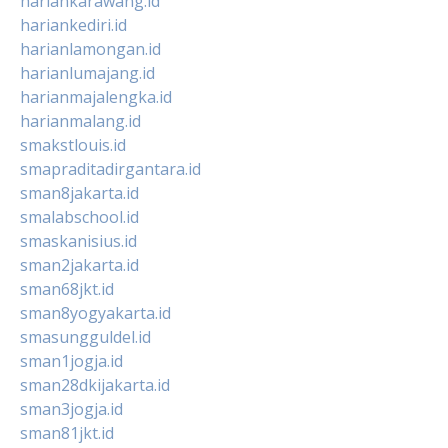
hariankarawang.id
hariankediri.id
harianlamongan.id
harianlumajang.id
harianmajalengka.id
harianmalang.id
smakstlouis.id
smapraditadirgantara.id
sman8jakarta.id
smalabschool.id
smaskanisius.id
sman2jakarta.id
sman68jkt.id
sman8yogyakarta.id
smasungguldel.id
sman1jogja.id
sman28dkijakarta.id
sman3jogja.id
sman81jkt.id