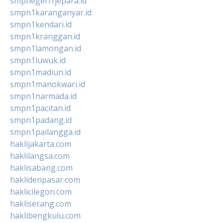
smpnegeri1jepara.id
smpn1karanganyar.id
smpn1kendari.id
smpn1kranggan.id
smpn1lamongan.id
smpn1luwuk.id
smpn1madiun.id
smpn1manokwari.id
smpn1narmada.id
smpn1pacitan.id
smpn1padang.id
smpn1pailangga.id
haklijakarta.com
haklilangsa.com
haklisabang.com
haklidenpasar.com
haklicilegon.com
hakliserang.com
haklibengkulu.com