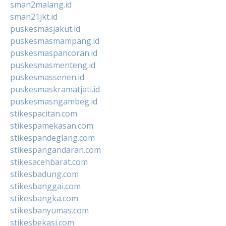
sman2malang.id
sman21jkt.id
puskesmasjakut.id
puskesmasmampang.id
puskesmaspancoran.id
puskesmasmenteng.id
puskesmassenen.id
puskesmaskramatjati.id
puskesmasngambeg.id
stikespacitan.com
stikespamekasan.com
stikespandeglang.com
stikespangandaran.com
stikesacehbarat.com
stikesbadung.com
stikesbanggai.com
stikesbangka.com
stikesbanyumas.com
stikesbekasi.com