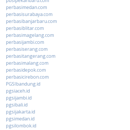
pbsipekanbaru.com
perbasimedan.com
perbasisurabaya.com
perbasibanjarbaru.com
perbasiblitar.com
perbasimagelang.com
perbasijambi.com
perbasiserang.com
perbasitangerang.com
perbasimalang.com
perbasidepok.com
perbasicirebon.com
PGSIbandung.id
pgsiaceh.id
pgsijambi.id
pgsibali.id
pgsijakarta.id
pgsimedan.id
pgsilombok.id