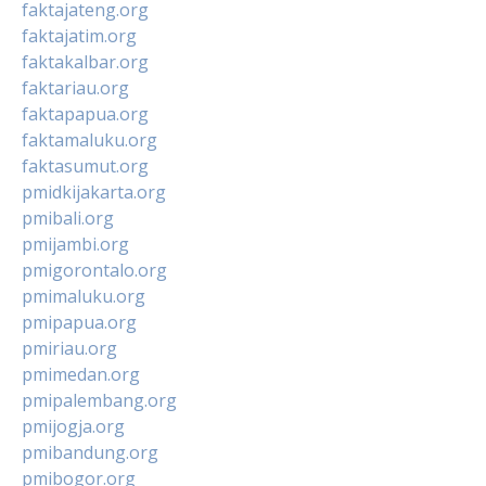
faktajateng.org
faktajatim.org
faktakalbar.org
faktariau.org
faktapapua.org
faktamaluku.org
faktasumut.org
pmidkijakarta.org
pmibali.org
pmijambi.org
pmigorontalo.org
pmimaluku.org
pmipapua.org
pmiriau.org
pmimedan.org
pmipalembang.org
pmijogja.org
pmibandung.org
pmibogor.org