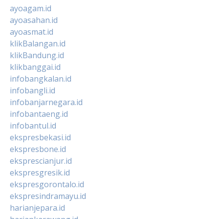
ayoagam.id
ayoasahan.id
ayoasmat.id
klikBalangan.id
klikBandung.id
klikbanggai.id
infobangkalan.id
infobangli.id
infobanjarnegara.id
infobantaeng.id
infobantul.id
ekspresbekasi.id
ekspresbone.id
eksprescianjur.id
ekspresgresik.id
ekspresgorontalo.id
ekspresindramayu.id
harianjepara.id