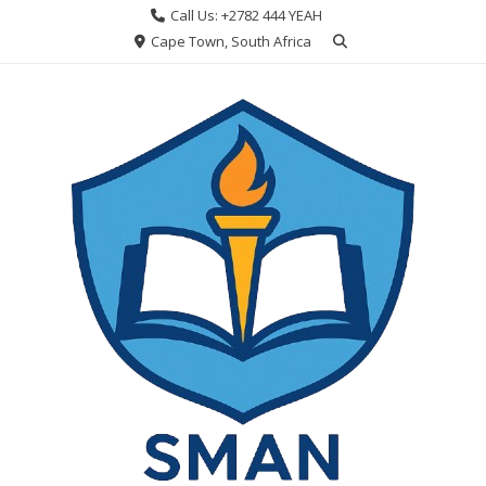
Skip
Call Us: +2782 444 YEAH
to
Cape Town, South Africa
content