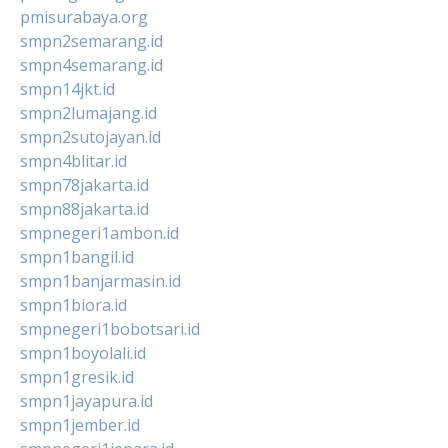
pmisurabaya.org
smpn2semarang.id
smpn4semarang.id
smpn14jkt.id
smpn2lumajang.id
smpn2sutojayan.id
smpn4blitar.id
smpn78jakarta.id
smpn88jakarta.id
smpnegeri1ambon.id
smpn1bangil.id
smpn1banjarmasin.id
smpn1biora.id
smpnegeri1bobotsari.id
smpn1boyolali.id
smpn1gresik.id
smpn1jayapura.id
smpn1jember.id