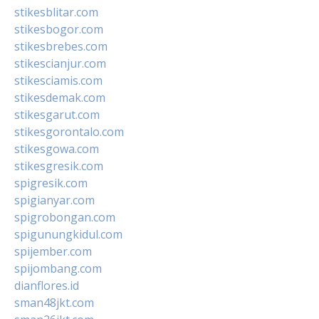
stikesblitar.com
stikesbogor.com
stikesbrebes.com
stikescianjur.com
stikesciamis.com
stikesdemak.com
stikesgarut.com
stikesgorontalo.com
stikesgowa.com
stikesgresik.com
spigresik.com
spigianyar.com
spigrobongan.com
spigunungkidul.com
spijember.com
spijombang.com
dianflores.id
sman48jkt.com