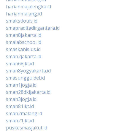
harianmajalengka.id
harianmalang.id
smakstlouis.id
smapraditadirgantara.id
sman8jakarta.id
smalabschool.id
smaskanisius.id
sman2jakarta.id
sman68jkt.id
sman8yogyakarta.id
smasungguldel.id
sman1jogja.id
sman28dkijakarta.id
sman3jogja.id
sman81jkt.id
sman2malang.id
sman21jkt.id
puskesmasjakut.id