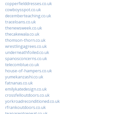
copperfielddresses.co.uk
cowboysspot.co.uk
decemberteaching.co.uk
traceloans.co.uk
thenewsweek.co.uk
thecakewala.co.uk
thomson-thorn.co.uk
wrestlingagrees.co.uk
underneathfoiled.co.uk
spanosconcerns.co.uk
telecomblue.co.uk
house-of-hampers.co.uk
yumekanzashi.co.uk
fatnanas.co.uk
emilykatedesign.co.uk
crossfelloutdoors.co.uk
yorkroadreconditioned.co.uk
rfrankoutdoors.co.uk
teaparentrepeat.co.uk