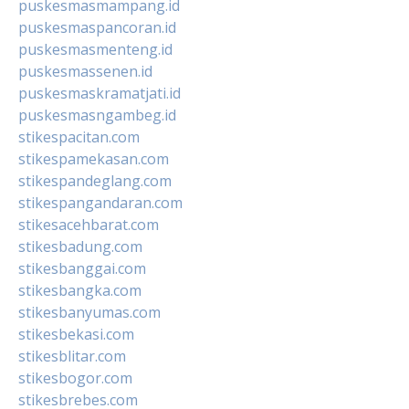
puskesmasmampang.id
puskesmaspancoran.id
puskesmasmenteng.id
puskesmassenen.id
puskesmaskramatjati.id
puskesmasngambeg.id
stikespacitan.com
stikespamekasan.com
stikespandeglang.com
stikespangandaran.com
stikesacehbarat.com
stikesbadung.com
stikesbanggai.com
stikesbangka.com
stikesbanyumas.com
stikesbekasi.com
stikesblitar.com
stikesbogor.com
stikesbrebes.com