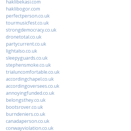
haklibekasi.com
haklibogor.com
perfectperson.co.uk
tourmusicfest.co.uk
strongdemocracy.co.uk
dronetotal.co.uk
partycurrent.co.uk
lightalso.co.uk
sleepyguards.co.uk
stephensmoke.co.uk
trialuncomfortable.co.uk
accordingchapel.co.uk
accordingoversees.co.uk
annoyingfunded.co.uk
belongsthey.co.uk
bootsrover.co.uk
burndeniers.co.uk
canadaperson.co.uk
conwayviolation.co.uk