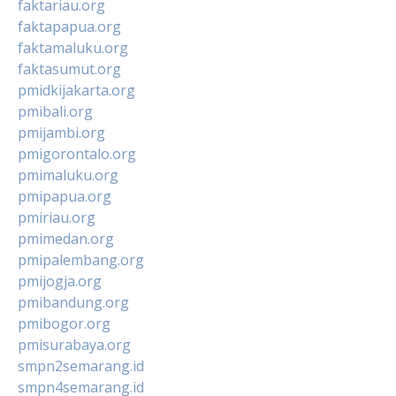
faktariau.org
faktapapua.org
faktamaluku.org
faktasumut.org
pmidkijakarta.org
pmibali.org
pmijambi.org
pmigorontalo.org
pmimaluku.org
pmipapua.org
pmiriau.org
pmimedan.org
pmipalembang.org
pmijogja.org
pmibandung.org
pmibogor.org
pmisurabaya.org
smpn2semarang.id
smpn4semarang.id