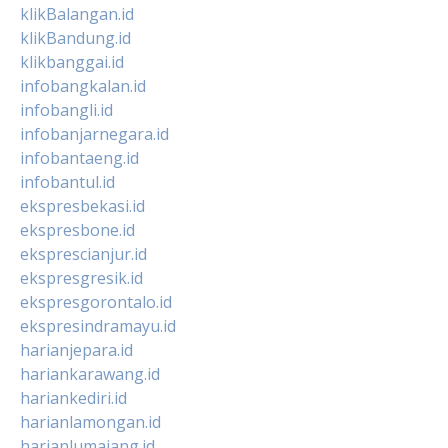
klikBalangan.id
klikBandung.id
klikbanggai.id
infobangkalan.id
infobangli.id
infobanjarnegara.id
infobantaeng.id
infobantul.id
ekspresbekasi.id
ekspresbone.id
eksprescianjur.id
ekspresgresik.id
ekspresgorontalo.id
ekspresindramayu.id
harianjepara.id
hariankarawang.id
hariankediri.id
harianlamongan.id
harianlumajang.id