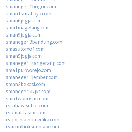
smanegeri1bogor.com
sman1surabaya.com
sman6jogja.com
sma1magelang.com
sman9jogja.com
smanegeri3bandung.com
smasutomo1.com
sman5jogja.com
smanegeri1tangerang.com
sma1purworejo.com
smanegeri1jember.com
sman2bekasi.com
smanegeri47jkt.com
sma1wonosari.com
rscahayasehat.com
rsumalikasim.com
rsuprimaintimedika.com
rsarunlhokseumaw.com