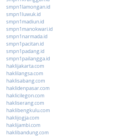
smpn1lamongan.id
smpn1luwuk.id
smpn1madiun.id
smpn1manokwari.id
smpn1narmada.id
smpn1pacitan.id
smpn1padang.id
smpn1pailangga.id
haklijakarta.com
haklilangsa.com
haklisabang.com
haklidenpasar.com
haklicilegon.com
hakliserang.com
haklibengkulu.com
haklijogja.com
haklijambi.com
haklibandung.com