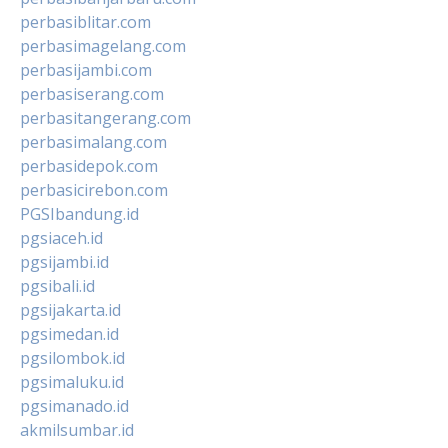
perbasiblitar.com
perbasimagelang.com
perbasijambi.com
perbasiserang.com
perbasitangerang.com
perbasimalang.com
perbasidepok.com
perbasicirebon.com
PGSIbandung.id
pgsiaceh.id
pgsijambi.id
pgsibali.id
pgsijakarta.id
pgsimedan.id
pgsilombok.id
pgsimaluku.id
pgsimanado.id
akmilsumbar.id