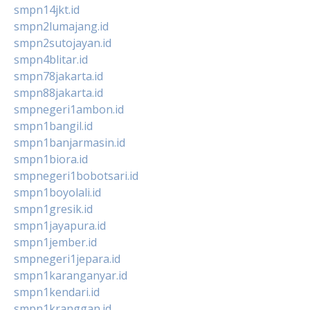
smpn14jkt.id
smpn2lumajang.id
smpn2sutojayan.id
smpn4blitar.id
smpn78jakarta.id
smpn88jakarta.id
smpnegeri1ambon.id
smpn1bangil.id
smpn1banjarmasin.id
smpn1biora.id
smpnegeri1bobotsari.id
smpn1boyolali.id
smpn1gresik.id
smpn1jayapura.id
smpn1jember.id
smpnegeri1jepara.id
smpn1karanganyar.id
smpn1kendari.id
smpn1kranggan.id