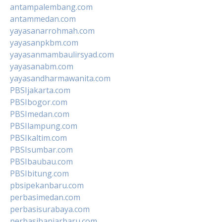
antampalembang.com
antammedan.com
yayasanarrohmah.com
yayasanpkbm.com
yayasanmambaulirsyad.com
yayasanabm.com
yayasandharmawanita.com
PBSIjakarta.com
PBSIbogor.com
PBSImedan.com
PBSIlampung.com
PBSIkaltim.com
PBSIsumbar.com
PBSIbaubau.com
PBSIbitung.com
pbsipekanbaru.com
perbasimedan.com
perbasisurabaya.com
perbasibanjarbaru.com