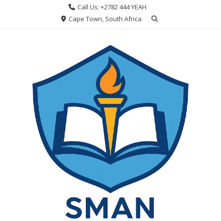
Skip
Call Us: +2782 444 YEAH
to
Cape Town, South Africa
content