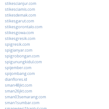
stikescianjur.com
stikesciamis.com
stikesdemak.com
stikesgarut.com
stikesgorontalo.com
stikesgowa.com
stikesgresik.com
spigresik.com
spigianyar.com
spigrobongan.com
spigunungkidul.com
spijember.com
spijombang.com
dianflores.id
sman48jkt.com
sman26jkt.com
sman03semarang.com
sman1sumbar.com
smanegeri1bantul.com