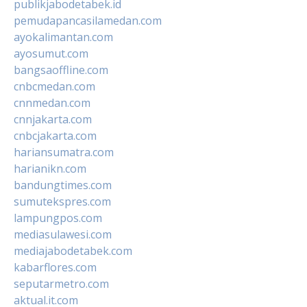
publikjabodetabek.id
pemudapancasilamedan.com
ayokalimantan.com
ayosumut.com
bangsaoffline.com
cnbcmedan.com
cnnmedan.com
cnnjakarta.com
cnbcjakarta.com
hariansumatra.com
harianikn.com
bandungtimes.com
sumutekspres.com
lampungpos.com
mediasulawesi.com
mediajabodetabek.com
kabarflores.com
seputarmetro.com
aktual.it.com