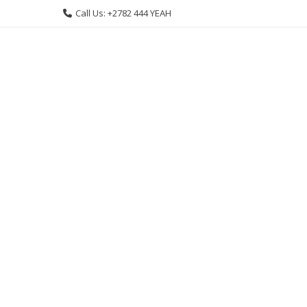
Skip
Call Us: +2782 444 YEAH
to
content