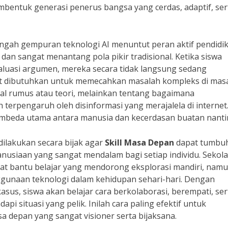
embentuk generasi penerus bangsa yang cerdas, adaptif, ser
engah gempuran teknologi AI menuntut peran aktif pendidi
dan sangat menantang pola pikir tradisional. Ketika siswa
luasi argumen, mereka secara tidak langsung sedang
t dibutuhkan untuk memecahkan masalah kompleks di mas
al rumus atau teori, melainkan tentang bagaimana
erpengaruh oleh disinformasi yang merajalela di internet
pembeda utama antara manusia dan kecerdasan buatan nanti
dilakukan secara bijak agar
Skill Masa Depan
dapat tumbu
nusiaan yang sangat mendalam bagi setiap individu. Sekol
lat bantu belajar yang mendorong eksplorasi mandiri, nam
gunaan teknologi dalam kehidupan sehari-hari. Dengan
asus, siswa akan belajar cara berkolaborasi, berempati, ser
i situasi yang pelik. Inilah cara paling efektif untuk
depan yang sangat visioner serta bijaksana.