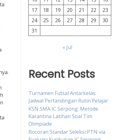
ta
17
18
19
20
21
22
23
24
25
26
27
28
29
30
k
31
« Jul
a
.
Recent Posts
nya.
h
Turnamen Futsal Antarkelas:
ah
Jadwal Pertandingan Rutin Pelajar
un
KSN SMA IC Serpong: Metode
Karantina Latihan Soal Tim
ta
Olimpiade
Bocoran Standar Seleksi PTN via
Evaluasi Kurikulum IC Serpong