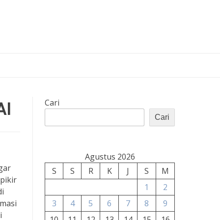
AI
Cari
Cari
Agustus 2026
gar
S
S
R
K
J
S
M
pikir
1
2
di
rmasi
3
4
5
6
7
8
9
i
10
11
12
13
14
15
16