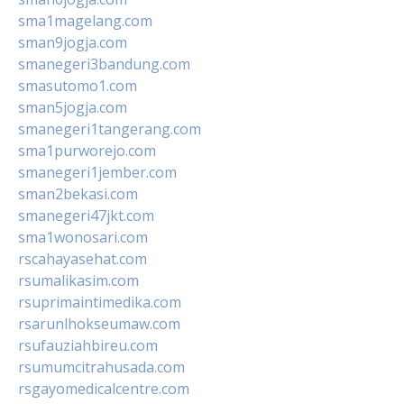
sma1magelang.com
sman9jogja.com
smanegeri3bandung.com
smasutomo1.com
sman5jogja.com
smanegeri1tangerang.com
sma1purworejo.com
smanegeri1jember.com
sman2bekasi.com
smanegeri47jkt.com
sma1wonosari.com
rscahayasehat.com
rsumalikasim.com
rsuprimaintimedika.com
rsarunlhokseumaw.com
rsufauziahbireu.com
rsumumcitrahusada.com
rsgayomedicalcentre.com