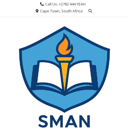
Skip
Call Us: +2782 444 YEAH
to
Cape Town, South Africa
content