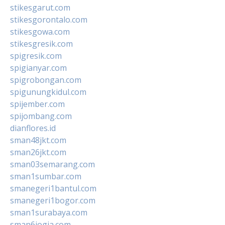
stikesgarut.com
stikesgorontalo.com
stikesgowa.com
stikesgresik.com
spigresik.com
spigianyar.com
spigrobongan.com
spigunungkidul.com
spijember.com
spijombang.com
dianflores.id
sman48jkt.com
sman26jkt.com
sman03semarang.com
sman1sumbar.com
smanegeri1bantul.com
smanegeri1bogor.com
sman1surabaya.com
sman6jogja.com