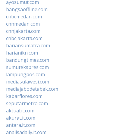
ayosumut.com
bangsaoffline.com
cnbcmedan.com
cnnmedan.com
cnnjakarta.com
cnbcjakarta.com
hariansumatra.com
harianikn.com
bandungtimes.com
sumutekspres.com
lampungpos.com
mediasulawesi.com
mediajabodetabek.com
kabarflores.com
seputarmetro.com
aktual.it.com
akurat.it.com
antara.it.com
analisadaily.it.com