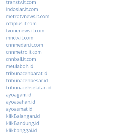
transtv.it.com
indosiar.it.com
metrotvnews.it.com
rctiplus.it.com
tvonenews.it.com
mnctv.it.com
cnnmedan.it.com
cnnmetro.it.com
cnnbali.it.com
meulaboh.id
tribunacehbarat.id
tribunacehbesar.id
tribunacehselatan.id
ayoagam.id
ayoasahan.id
ayoasmat.id
klikBalangan.id
klikBandung.id
klikbanggai.id