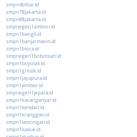
smpn4blitar.id
smpn78jakarta.id
smpn88jakarta.id
smpnegeri1ambon.id
smpn1bangil.id
smpn1banjarmasin.id
smpn1biora.id
smpnegeri1bobotsari.id
smpn1boyolali.id
smpn1gresik.id
smpn1jayapura.id
smpn1jember.id
smpnegeri1jepara.id
smpn1karanganyar.id
smpn1kendari.id
smpn1kranggan.id
smpn1lamongan.id
smpn1luwuk.id
smpn1madiun.id