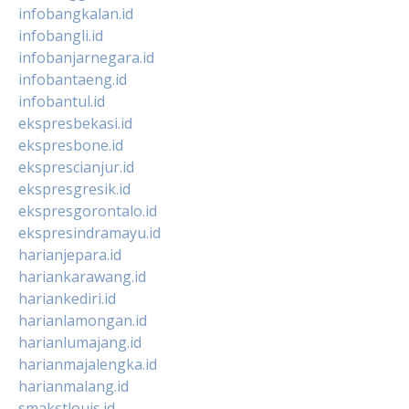
infobangkalan.id
infobangli.id
infobanjarnegara.id
infobantaeng.id
infobantul.id
ekspresbekasi.id
ekspresbone.id
eksprescianjur.id
ekspresgresik.id
ekspresgorontalo.id
ekspresindramayu.id
harianjepara.id
hariankarawang.id
hariankediri.id
harianlamongan.id
harianlumajang.id
harianmajalengka.id
harianmalang.id
smakstlouis.id