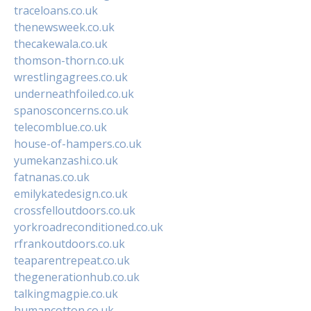
traceloans.co.uk
thenewsweek.co.uk
thecakewala.co.uk
thomson-thorn.co.uk
wrestlingagrees.co.uk
underneathfoiled.co.uk
spanosconcerns.co.uk
telecomblue.co.uk
house-of-hampers.co.uk
yumekanzashi.co.uk
fatnanas.co.uk
emilykatedesign.co.uk
crossfelloutdoors.co.uk
yorkroadreconditioned.co.uk
rfrankoutdoors.co.uk
teaparentrepeat.co.uk
thegenerationhub.co.uk
talkingmagpie.co.uk
humancotton.co.uk