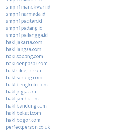
smpn1manokwari.id
smpn1narmada.id
smpn1pacitan.id
smpn1padang.id
smpn1pailangga.id
haklijakarta.com
haklilangsa.com
haklisabang.com
haklidenpasar.com
haklicilegon.com
hakliserang.com
haklibengkulu.com
haklijogja.com
haklijambi.com
haklibandung.com
haklibekasi.com
haklibogor.com
perfectperson.co.uk