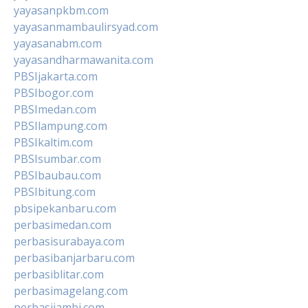
yayasanpkbm.com
yayasanmambaulirsyad.com
yayasanabm.com
yayasandharmawanita.com
PBSIjakarta.com
PBSIbogor.com
PBSImedan.com
PBSIlampung.com
PBSIkaltim.com
PBSIsumbar.com
PBSIbaubau.com
PBSIbitung.com
pbsipekanbaru.com
perbasimedan.com
perbasisurabaya.com
perbasibanjarbaru.com
perbasiblitar.com
perbasimagelang.com
perbasijambi.com