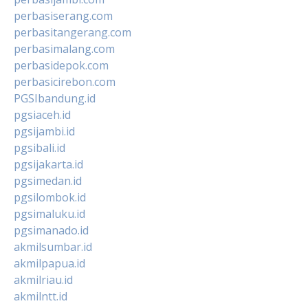
perbasiserang.com
perbasitangerang.com
perbasimalang.com
perbasidepok.com
perbasicirebon.com
PGSIbandung.id
pgsiaceh.id
pgsijambi.id
pgsibali.id
pgsijakarta.id
pgsimedan.id
pgsilombok.id
pgsimaluku.id
pgsimanado.id
akmilsumbar.id
akmilpapua.id
akmilriau.id
akmilntt.id