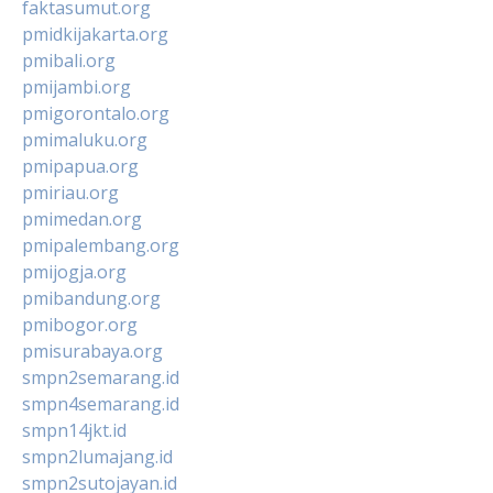
faktasumut.org
pmidkijakarta.org
pmibali.org
pmijambi.org
pmigorontalo.org
pmimaluku.org
pmipapua.org
pmiriau.org
pmimedan.org
pmipalembang.org
pmijogja.org
pmibandung.org
pmibogor.org
pmisurabaya.org
smpn2semarang.id
smpn4semarang.id
smpn14jkt.id
smpn2lumajang.id
smpn2sutojayan.id