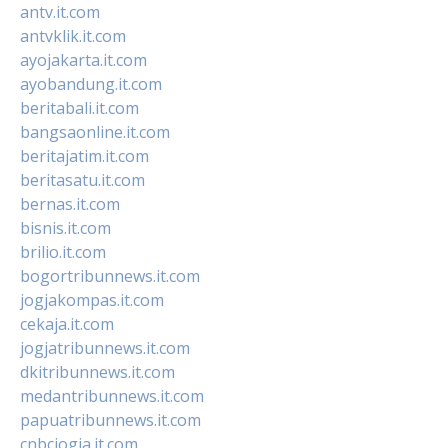
antv.it.com
antvklik.it.com
ayojakarta.it.com
ayobandung.it.com
beritabali.it.com
bangsaonline.it.com
beritajatim.it.com
beritasatu.it.com
bernas.it.com
bisnis.it.com
brilio.it.com
bogortribunnews.it.com
jogjakompas.it.com
cekaja.it.com
jogjatribunnews.it.com
dkitribunnews.it.com
medantribunnews.it.com
papuatribunnews.it.com
cnbcjogja.it.com