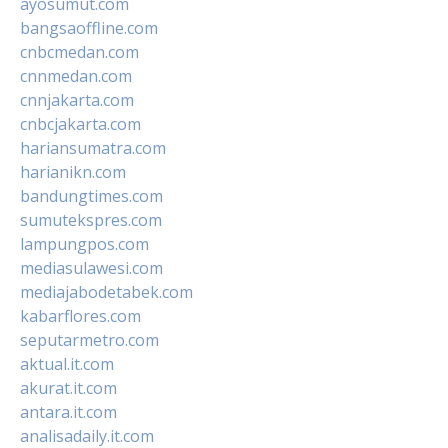
ayosumut.com
bangsaoffline.com
cnbcmedan.com
cnnmedan.com
cnnjakarta.com
cnbcjakarta.com
hariansumatra.com
harianikn.com
bandungtimes.com
sumutekspres.com
lampungpos.com
mediasulawesi.com
mediajabodetabek.com
kabarflores.com
seputarmetro.com
aktual.it.com
akurat.it.com
antara.it.com
analisadaily.it.com