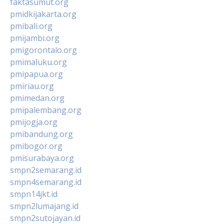
faktasumut.org
pmidkijakarta.org
pmibali.org
pmijambi.org
pmigorontalo.org
pmimaluku.org
pmipapua.org
pmiriau.org
pmimedan.org
pmipalembang.org
pmijogja.org
pmibandung.org
pmibogor.org
pmisurabaya.org
smpn2semarang.id
smpn4semarang.id
smpn14jkt.id
smpn2lumajang.id
smpn2sutojayan.id