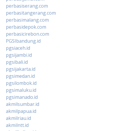
perbasiserang.com
perbasitangerang.com
perbasimalang.com
perbasidepok.com
perbasicirebon.com
PGSIbandung.id
pgsiaceh.id
pgsijambi.id
pgsibali.id
pgsijakarta.id
pgsimedan.id
pgsilombok.id
pgsimaluku.id
pgsimanado.id
akmilsumbar.id
akmilpapua.id
akmilriau.id
akmilntt.id