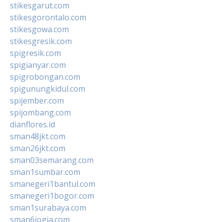
stikesgarut.com
stikesgorontalo.com
stikesgowa.com
stikesgresik.com
spigresik.com
spigianyar.com
spigrobongan.com
spigunungkidul.com
spijember.com
spijombang.com
dianflores.id
sman48jkt.com
sman26jkt.com
sman03semarang.com
sman1sumbar.com
smanegeri1bantul.com
smanegeri1bogor.com
sman1surabaya.com
sman6jogja.com