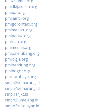
faktasumut.org
pmidkijakarta.org
pmibali.org
pmijambi.org
pmigorontalo.org
pmimaluku.org
pmipapua.org
pmiriau.org
pmimedan.org
pmipalembang.org
pmijogja.org
pmibandung.org
pmibogor.org
pmisurabaya.org
smpn2semarang.id
smpn4semarang.id
smpn14jkt.id
smpn2lumajang.id
smpn2sutojayan.id