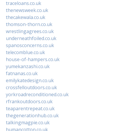
traceloans.co.uk
thenewsweek.co.uk
thecakewala.co.uk
thomson-thorn.co.uk
wrestlingagrees.co.uk
underneathfoiled.co.uk
spanosconcerns.co.uk
telecomblue.co.uk
house-of-hampers.co.uk
yumekanzashi.co.uk
fatnanas.co.uk
emilykatedesign.co.uk
crossfelloutdoors.co.uk
yorkroadreconditioned.co.uk
rfrankoutdoors.co.uk
teaparentrepeat.co.uk
thegenerationhub.co.uk
talkingmagpie.co.uk
humancotton.co.uk