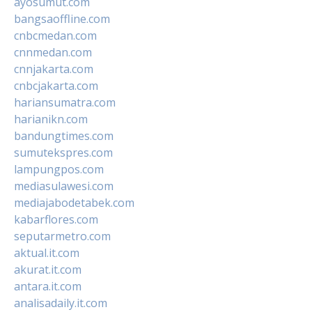
ayosumut.com
bangsaoffline.com
cnbcmedan.com
cnnmedan.com
cnnjakarta.com
cnbcjakarta.com
hariansumatra.com
harianikn.com
bandungtimes.com
sumutekspres.com
lampungpos.com
mediasulawesi.com
mediajabodetabek.com
kabarflores.com
seputarmetro.com
aktual.it.com
akurat.it.com
antara.it.com
analisadaily.it.com