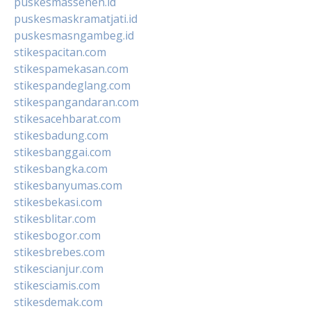
puskesmassenen.id
puskesmaskramatjati.id
puskesmasngambeg.id
stikespacitan.com
stikespamekasan.com
stikespandeglang.com
stikespangandaran.com
stikesacehbarat.com
stikesbadung.com
stikesbanggai.com
stikesbangka.com
stikesbanyumas.com
stikesbekasi.com
stikesblitar.com
stikesbogor.com
stikesbrebes.com
stikescianjur.com
stikesciamis.com
stikesdemak.com