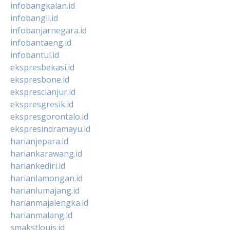
infobangkalan.id
infobangli.id
infobanjarnegara.id
infobantaeng.id
infobantul.id
ekspresbekasi.id
ekspresbone.id
eksprescianjur.id
ekspresgresik.id
ekspresgorontalo.id
ekspresindramayu.id
harianjepara.id
hariankarawang.id
hariankediri.id
harianlamongan.id
harianlumajang.id
harianmajalengka.id
harianmalang.id
smakstlouis.id