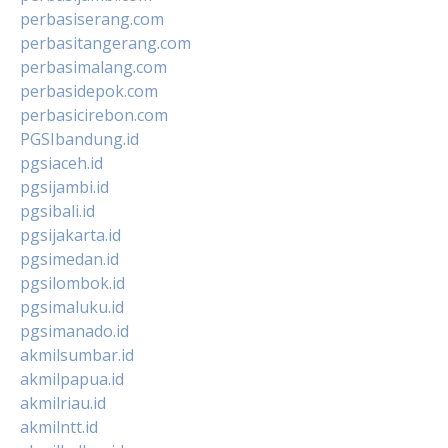
perbasiserang.com
perbasitangerang.com
perbasimalang.com
perbasidepok.com
perbasicirebon.com
PGSIbandung.id
pgsiaceh.id
pgsijambi.id
pgsibali.id
pgsijakarta.id
pgsimedan.id
pgsilombok.id
pgsimaluku.id
pgsimanado.id
akmilsumbar.id
akmilpapua.id
akmilriau.id
akmilntt.id