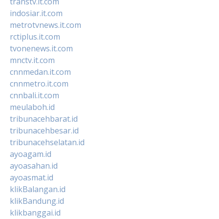
transtv.it.com
indosiar.it.com
metrotvnews.it.com
rctiplus.it.com
tvonenews.it.com
mnctv.it.com
cnnmedan.it.com
cnnmetro.it.com
cnnbali.it.com
meulaboh.id
tribunacehbarat.id
tribunacehbesar.id
tribunacehselatan.id
ayoagam.id
ayoasahan.id
ayoasmat.id
klikBalangan.id
klikBandung.id
klikbanggai.id