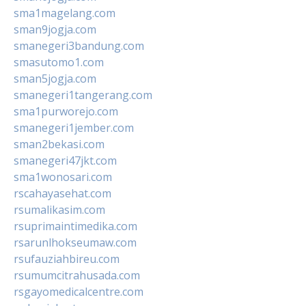
sma1magelang.com
sman9jogja.com
smanegeri3bandung.com
smasutomo1.com
sman5jogja.com
smanegeri1tangerang.com
sma1purworejo.com
smanegeri1jember.com
sman2bekasi.com
smanegeri47jkt.com
sma1wonosari.com
rscahayasehat.com
rsumalikasim.com
rsuprimaintimedika.com
rsarunlhokseumaw.com
rsufauziahbireu.com
rsumumcitrahusada.com
rsgayomedicalcentre.com