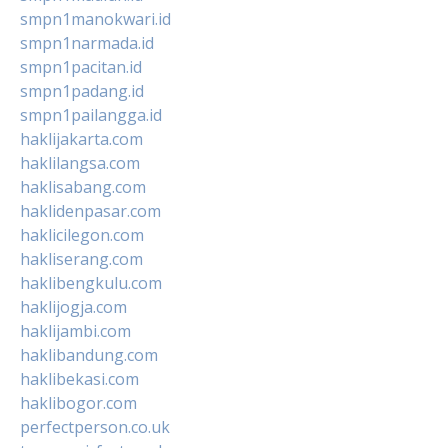
smpn1manokwari.id
smpn1narmada.id
smpn1pacitan.id
smpn1padang.id
smpn1pailangga.id
haklijakarta.com
haklilangsa.com
haklisabang.com
haklidenpasar.com
haklicilegon.com
hakliserang.com
haklibengkulu.com
haklijogja.com
haklijambi.com
haklibandung.com
haklibekasi.com
haklibogor.com
perfectperson.co.uk