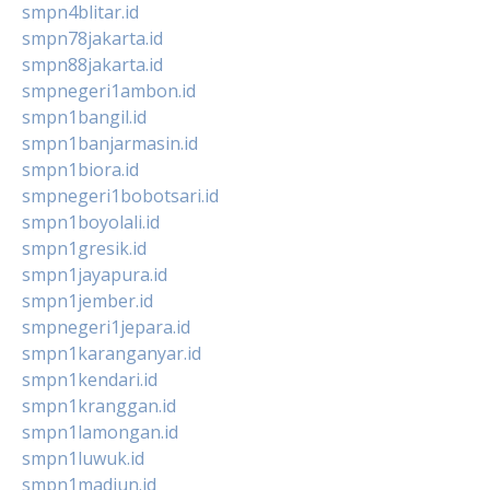
smpn4blitar.id
smpn78jakarta.id
smpn88jakarta.id
smpnegeri1ambon.id
smpn1bangil.id
smpn1banjarmasin.id
smpn1biora.id
smpnegeri1bobotsari.id
smpn1boyolali.id
smpn1gresik.id
smpn1jayapura.id
smpn1jember.id
smpnegeri1jepara.id
smpn1karanganyar.id
smpn1kendari.id
smpn1kranggan.id
smpn1lamongan.id
smpn1luwuk.id
smpn1madiun.id