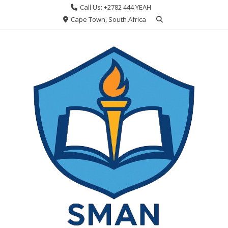
Skip
Call Us: +2782 444 YEAH
to
Cape Town, South Africa
content