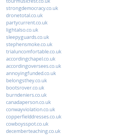
tourmusicfest.co.uk
strongdemocracy.co.uk
dronetotal.co.uk
partycurrent.co.uk
lightalso.co.uk
sleepyguards.co.uk
stephensmoke.co.uk
trialuncomfortable.co.uk
accordingchapel.co.uk
accordingoversees.co.uk
annoyingfunded.co.uk
belongsthey.co.uk
bootsrover.co.uk
burndeniers.co.uk
canadaperson.co.uk
conwayviolation.co.uk
copperfielddresses.co.uk
cowboysspot.co.uk
decemberteaching.co.uk