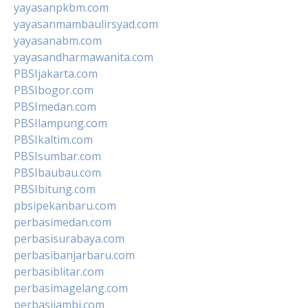
yayasanpkbm.com
yayasanmambaulirsyad.com
yayasanabm.com
yayasandharmawanita.com
PBSIjakarta.com
PBSIbogor.com
PBSImedan.com
PBSIlampung.com
PBSIkaltim.com
PBSIsumbar.com
PBSIbaubau.com
PBSIbitung.com
pbsipekanbaru.com
perbasimedan.com
perbasisurabaya.com
perbasibanjarbaru.com
perbasiblitar.com
perbasimagelang.com
perbasijambi.com