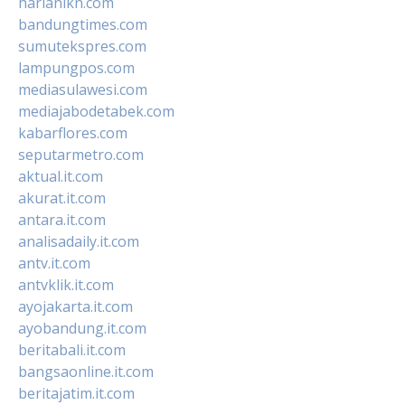
harianikn.com
bandungtimes.com
sumutekspres.com
lampungpos.com
mediasulawesi.com
mediajabodetabek.com
kabarflores.com
seputarmetro.com
aktual.it.com
akurat.it.com
antara.it.com
analisadaily.it.com
antv.it.com
antvklik.it.com
ayojakarta.it.com
ayobandung.it.com
beritabali.it.com
bangsaonline.it.com
beritajatim.it.com