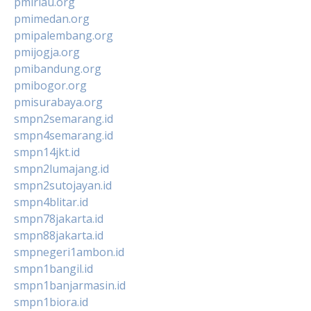
pmiriau.org
pmimedan.org
pmipalembang.org
pmijogja.org
pmibandung.org
pmibogor.org
pmisurabaya.org
smpn2semarang.id
smpn4semarang.id
smpn14jkt.id
smpn2lumajang.id
smpn2sutojayan.id
smpn4blitar.id
smpn78jakarta.id
smpn88jakarta.id
smpnegeri1ambon.id
smpn1bangil.id
smpn1banjarmasin.id
smpn1biora.id