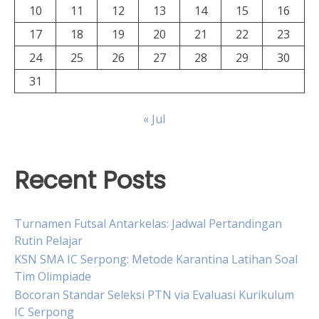
10
11
12
13
14
15
16
17
18
19
20
21
22
23
24
25
26
27
28
29
30
31
« Jul
Recent Posts
Turnamen Futsal Antarkelas: Jadwal Pertandingan
Rutin Pelajar
KSN SMA IC Serpong: Metode Karantina Latihan Soal
Tim Olimpiade
Bocoran Standar Seleksi PTN via Evaluasi Kurikulum
IC Serpong