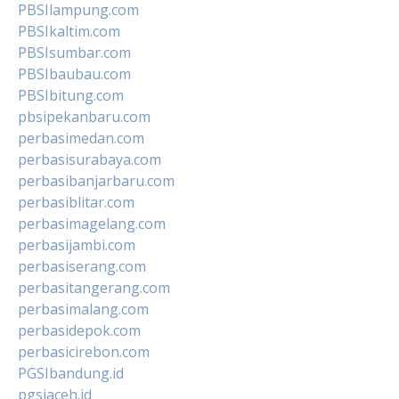
PBSIlampung.com
PBSIkaltim.com
PBSIsumbar.com
PBSIbaubau.com
PBSIbitung.com
pbsipekanbaru.com
perbasimedan.com
perbasisurabaya.com
perbasibanjarbaru.com
perbasiblitar.com
perbasimagelang.com
perbasijambi.com
perbasiserang.com
perbasitangerang.com
perbasimalang.com
perbasidepok.com
perbasicirebon.com
PGSIbandung.id
pgsiaceh.id