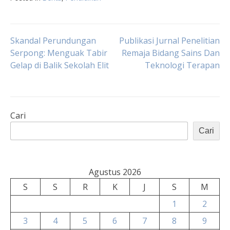
Navigasi
Skandal Perundungan
Publikasi Jurnal Penelitian
Serpong: Menguak Tabir
Remaja Bidang Sains Dan
Gelap di Balik Sekolah Elit
Teknologi Terapan
pos
Cari
Cari
Agustus 2026
S
S
R
K
J
S
M
1
2
3
4
5
6
7
8
9