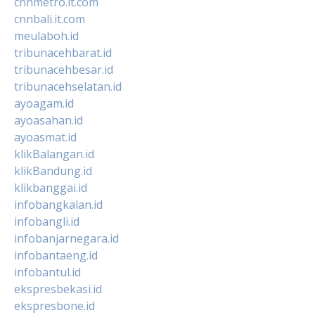
cnnmetro.it.com
cnnbali.it.com
meulaboh.id
tribunacehbarat.id
tribunacehbesar.id
tribunacehselatan.id
ayoagam.id
ayoasahan.id
ayoasmat.id
klikBalangan.id
klikBandung.id
klikbanggai.id
infobangkalan.id
infobangli.id
infobanjarnegara.id
infobantaeng.id
infobantul.id
ekspresbekasi.id
ekspresbone.id