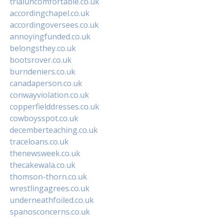
trialuncomfortable.co.uk
accordingchapel.co.uk
accordingoversees.co.uk
annoyingfunded.co.uk
belongsthey.co.uk
bootsrover.co.uk
burndeniers.co.uk
canadaperson.co.uk
conwayviolation.co.uk
copperfielddresses.co.uk
cowboysspot.co.uk
decemberteaching.co.uk
traceloans.co.uk
thenewsweek.co.uk
thecakewala.co.uk
thomson-thorn.co.uk
wrestlingagrees.co.uk
underneathfoiled.co.uk
spanosconcerns.co.uk