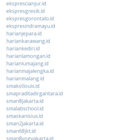
eksprescianjur.id
ekspresgresik.id
ekspresgorontalo.id
ekspresindramayu.id
harianjepara.id
hariankarawang.id
hariankediri.id
harianlamongan.id
harianlumajang.id
harianmajalengka.id
harianmalang.id
smakstlouis.id
smapraditadirgantara.id
sman8jakarta.id
smalabschool.id
smaskanisius.id
sman2jakarta.id
sman68jkt.id
sman8yogyakarta.id