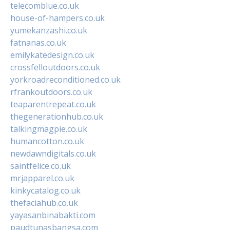
telecomblue.co.uk
house-of-hampers.co.uk
yumekanzashi.co.uk
fatnanas.co.uk
emilykatedesign.co.uk
crossfelloutdoors.co.uk
yorkroadreconditioned.co.uk
rfrankoutdoors.co.uk
teaparentrepeat.co.uk
thegenerationhub.co.uk
talkingmagpie.co.uk
humancotton.co.uk
newdawndigitals.co.uk
saintfelice.co.uk
mrjapparel.co.uk
kinkycatalog.co.uk
thefaciahub.co.uk
yayasanbinabakti.com
paudtunasbangsa.com