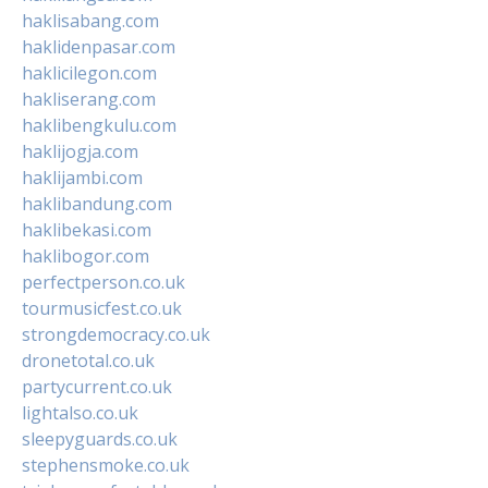
haklisabang.com
haklidenpasar.com
haklicilegon.com
hakliserang.com
haklibengkulu.com
haklijogja.com
haklijambi.com
haklibandung.com
haklibekasi.com
haklibogor.com
perfectperson.co.uk
tourmusicfest.co.uk
strongdemocracy.co.uk
dronetotal.co.uk
partycurrent.co.uk
lightalso.co.uk
sleepyguards.co.uk
stephensmoke.co.uk