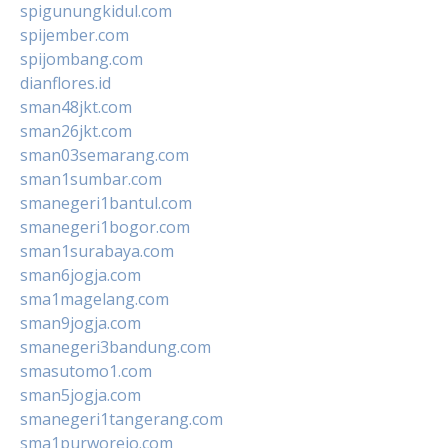
spigunungkidul.com
spijember.com
spijombang.com
dianflores.id
sman48jkt.com
sman26jkt.com
sman03semarang.com
sman1sumbar.com
smanegeri1bantul.com
smanegeri1bogor.com
sman1surabaya.com
sman6jogja.com
sma1magelang.com
sman9jogja.com
smanegeri3bandung.com
smasutomo1.com
sman5jogja.com
smanegeri1tangerang.com
sma1purworejo.com