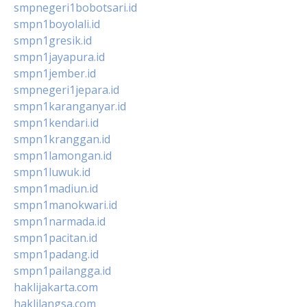
smpnegeri1bobotsari.id
smpn1boyolali.id
smpn1gresik.id
smpn1jayapura.id
smpn1jember.id
smpnegeri1jepara.id
smpn1karanganyar.id
smpn1kendari.id
smpn1kranggan.id
smpn1lamongan.id
smpn1luwuk.id
smpn1madiun.id
smpn1manokwari.id
smpn1narmada.id
smpn1pacitan.id
smpn1padang.id
smpn1pailangga.id
haklijakarta.com
haklilangsa.com