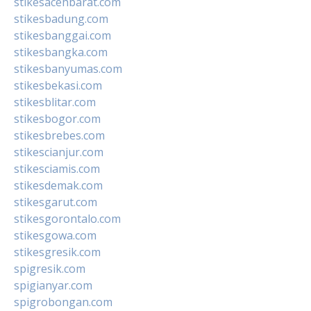
stikesacehbarat.com
stikesbadung.com
stikesbanggai.com
stikesbangka.com
stikesbanyumas.com
stikesbekasi.com
stikesblitar.com
stikesbogor.com
stikesbrebes.com
stikescianjur.com
stikesciamis.com
stikesdemak.com
stikesgarut.com
stikesgorontalo.com
stikesgowa.com
stikesgresik.com
spigresik.com
spigianyar.com
spigrobongan.com