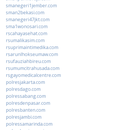
smanegeri1jember.com
sman2bekasi.com
smanegeri47jkt.com
sma1wonosari.com
rscahayasehat.com
rsumalikasim.com
rsuprimaintimedika.com
rsarunlhokseumaw.com
rsufauziahbireu.com
rsumumcitrahusada.com
rsgayomedicalcentre.com
polresjakarta.com
polresdago.com
polressabang.com
polresdenpasar.com
polresbanten.com
polresjambi.com
polressamarinda.com