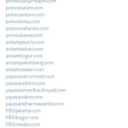
polresbanjarmasin.com
polresbatam.com
polresambon.com
polresbima.com
polresmataram.com
polresdumai.com
antamjakarta.com
antambekasi.com
antambogor.com
antampalembang.com
antammedan.com
yayasanarrohmah.com
yayasanpkbm.com
yayasanmambaulirsyad.com
yayasanabm.com
yayasandharmawanita.com
PBSIjakarta.com
PBSIbogor.com
PBSImedan.com