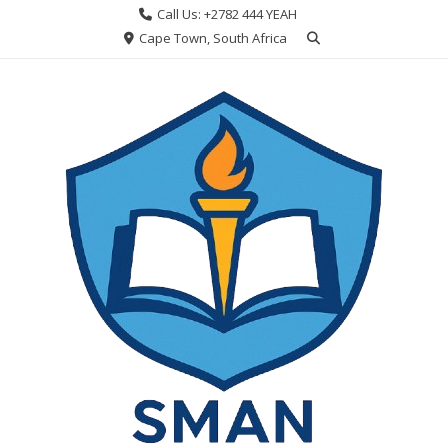
Skip
Call Us: +2782 444 YEAH
to
Cape Town, South Africa
content