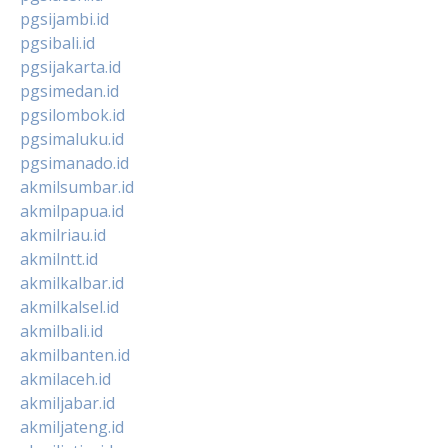
pgsijambi.id
pgsibali.id
pgsijakarta.id
pgsimedan.id
pgsilombok.id
pgsimaluku.id
pgsimanado.id
akmilsumbar.id
akmilpapua.id
akmilriau.id
akmilntt.id
akmilkalbar.id
akmilkalsel.id
akmilbali.id
akmilbanten.id
akmilaceh.id
akmiljabar.id
akmiljateng.id