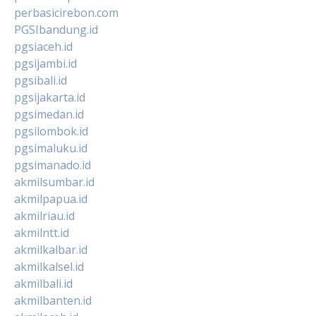
perbasicirebon.com
PGSIbandung.id
pgsiaceh.id
pgsijambi.id
pgsibali.id
pgsijakarta.id
pgsimedan.id
pgsilombok.id
pgsimaluku.id
pgsimanado.id
akmilsumbar.id
akmilpapua.id
akmilriau.id
akmilntt.id
akmilkalbar.id
akmilkalsel.id
akmilbali.id
akmilbanten.id