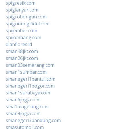
spigresik.com
spigianyar.com
spigrobongan.com
spigunungkidul.com
spijember.com
spijombang.com
dianflores.id
sman48jkt.com
sman26jkt.com
sman03semarang.com
sman1sumbar.com
smanegeri1bantul.com
smanegeri1bogor.com
sman1surabaya.com
sman6jogja.com
sma1magelang.com
sman9jogja.com
smanegeri3bandung.com
smasutomo1.com