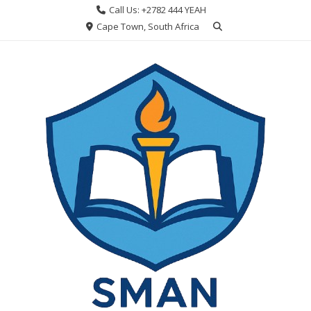
Skip
Call Us: +2782 444 YEAH
to
Cape Town, South Africa
content