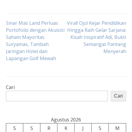
Navigasi
Sinar Mas Land Perluas
Viral! Ojol Kejar Pendidikan
Portofolio dengan Akuisisi
Hingga Raih Gelar Sarjana:
Saham Mayoritas
Kisah Inspiratif Adi, Bukti
pos
Suryamas, Tambah
Semangat Pantang
Jaringan Hotel dan
Menyerah
Lapangan Golf Mewah
Cari
Cari
Agustus 2026
S
S
R
K
J
S
M