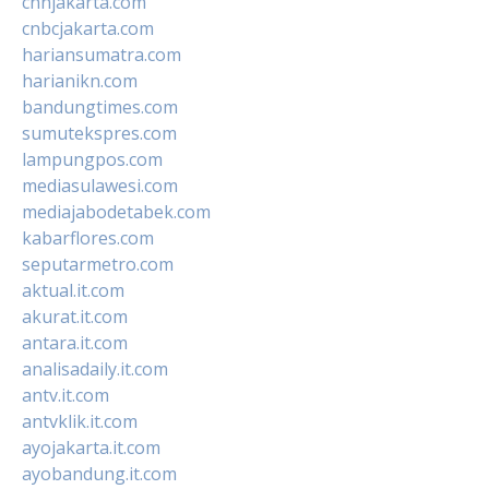
cnnjakarta.com
cnbcjakarta.com
hariansumatra.com
harianikn.com
bandungtimes.com
sumutekspres.com
lampungpos.com
mediasulawesi.com
mediajabodetabek.com
kabarflores.com
seputarmetro.com
aktual.it.com
akurat.it.com
antara.it.com
analisadaily.it.com
antv.it.com
antvklik.it.com
ayojakarta.it.com
ayobandung.it.com