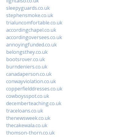
lightalso.co.uk
sleepyguards.co.uk
stephensmoke.co.uk
trialuncomfortable.co.uk
accordingchapel.co.uk
accordingoversees.co.uk
annoyingfunded.co.uk
belongsthey.co.uk
bootsrover.co.uk
burndeniers.co.uk
canadaperson.co.uk
conwayviolation.co.uk
copperfielddresses.co.uk
cowboysspot.co.uk
decemberteaching.co.uk
traceloans.co.uk
thenewsweek.co.uk
thecakewala.co.uk
thomson-thorn.co.uk