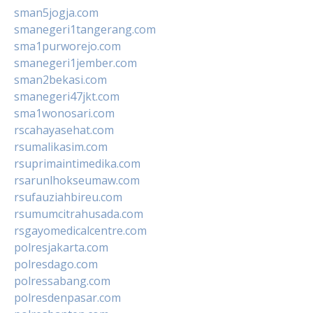
sman5jogja.com
smanegeri1tangerang.com
sma1purworejo.com
smanegeri1jember.com
sman2bekasi.com
smanegeri47jkt.com
sma1wonosari.com
rscahayasehat.com
rsumalikasim.com
rsuprimaintimedika.com
rsarunlhokseumaw.com
rsufauziahbireu.com
rsumumcitrahusada.com
rsgayomedicalcentre.com
polresjakarta.com
polresdago.com
polressabang.com
polresdenpasar.com