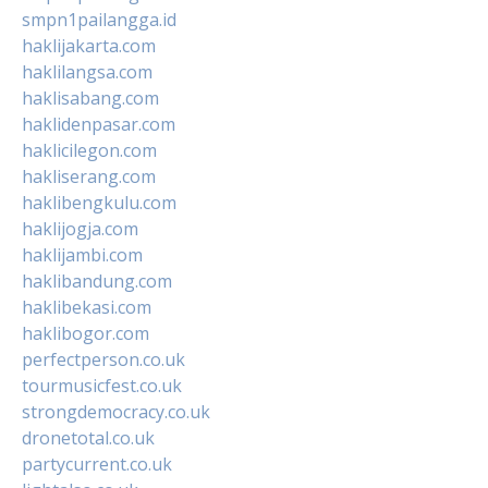
smpn1pailangga.id
haklijakarta.com
haklilangsa.com
haklisabang.com
haklidenpasar.com
haklicilegon.com
hakliserang.com
haklibengkulu.com
haklijogja.com
haklijambi.com
haklibandung.com
haklibekasi.com
haklibogor.com
perfectperson.co.uk
tourmusicfest.co.uk
strongdemocracy.co.uk
dronetotal.co.uk
partycurrent.co.uk