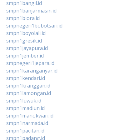
smpn1bangil.id
smpn1banjarmasin.id
smpn1biora.id
smpnegeri1bobotsari.id
smpn1boyolali.id
smpn1gresik.id
smpn1jayapura.id
smpn1jember.id
smpnegeri1jepara.id
smpn1karanganyar.id
smpn1kendari.id
smpn1kranggan.id
smpn1lamongan.id
smpn1luwuk.id
smpn1madiun.id
smpn1manokwari.id
smpn1narmada.id
smpn1pacitan.id
smpn1padang.id