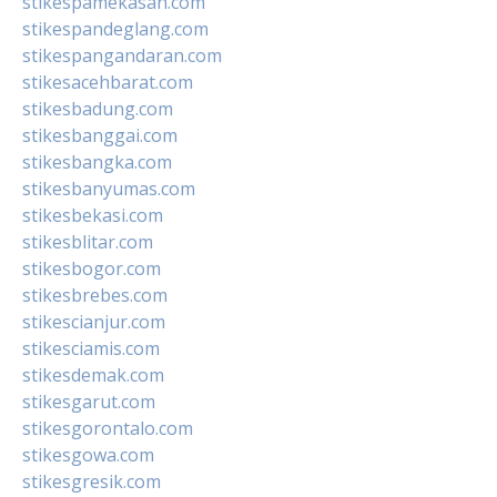
stikespamekasan.com
stikespandeglang.com
stikespangandaran.com
stikesacehbarat.com
stikesbadung.com
stikesbanggai.com
stikesbangka.com
stikesbanyumas.com
stikesbekasi.com
stikesblitar.com
stikesbogor.com
stikesbrebes.com
stikescianjur.com
stikesciamis.com
stikesdemak.com
stikesgarut.com
stikesgorontalo.com
stikesgowa.com
stikesgresik.com