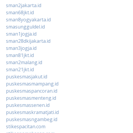
sman2jakarta.id
sman68jkt.id
sman8yogyakarta.id
smasungguldel.id
sman1jogja.id
sman28dkijakarta.id
sman3jogja.id
sman81jkt.id
sman2malang.id
sman21jkt.id
puskesmasjakut.id
puskesmasmampang.id
puskesmaspancoran.id
puskesmasmenteng.id
puskesmassenen.id
puskesmaskramatjati.id
puskesmasngambeg.id
stikespacitan.com