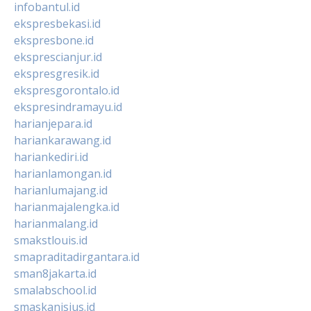
infobantul.id
ekspresbekasi.id
ekspresbone.id
eksprescianjur.id
ekspresgresik.id
ekspresgorontalo.id
ekspresindramayu.id
harianjepara.id
hariankarawang.id
hariankediri.id
harianlamongan.id
harianlumajang.id
harianmajalengka.id
harianmalang.id
smakstlouis.id
smapraditadirgantara.id
sman8jakarta.id
smalabschool.id
smaskanisius.id