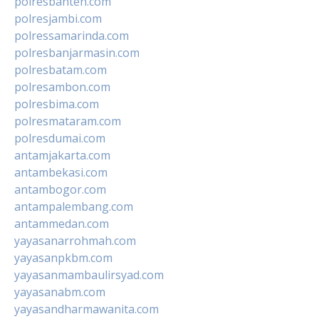
polresbanten.com
polresjambi.com
polressamarinda.com
polresbanjarmasin.com
polresbatam.com
polresambon.com
polresbima.com
polresmataram.com
polresdumai.com
antamjakarta.com
antambekasi.com
antambogor.com
antampalembang.com
antammedan.com
yayasanarrohmah.com
yayasanpkbm.com
yayasanmambaulirsyad.com
yayasanabm.com
yayasandharmawanita.com