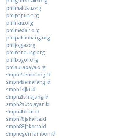
pmigorontalo.org
pmimaluku.org
pmipapua.org
pmiriau.org
pmimedan.org
pmipalembang.org
pmijogja.org
pmibandung.org
pmibogor.org
pmisurabaya.org
smpn2semarang.id
smpn4semarang.id
smpn14jkt.id
smpn2lumajang.id
smpn2sutojayan.id
smpn4blitar.id
smpn78jakarta.id
smpn88jakarta.id
smpnegeri1ambon.id