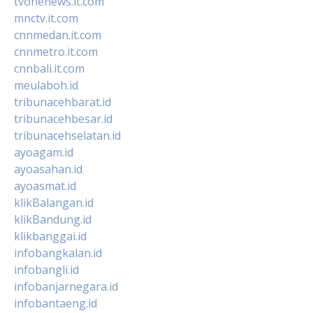
tvonenews.it.com
mnctv.it.com
cnnmedan.it.com
cnnmetro.it.com
cnnbali.it.com
meulaboh.id
tribunacehbarat.id
tribunacehbesar.id
tribunacehselatan.id
ayoagam.id
ayoasahan.id
ayoasmat.id
klikBalangan.id
klikBandung.id
klikbanggai.id
infobangkalan.id
infobangli.id
infobanjarnegara.id
infobantaeng.id