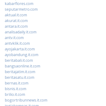
kabarflores.com
seputarmetro.com
aktual.it.com
akurat.it.com
antara.it.com
analisadaily.it.com
antv.it.com
antvklik.it.com
ayojakarta.it.com
ayobandung.it.com
beritabali.it.com
bangsaonline.it.com
beritajatim.it.com
beritasatu.it.com
bernas.it.com
bisnis.it.com
brilio.it.com
bogortribunnews.it.com
jogjakompas.it.com