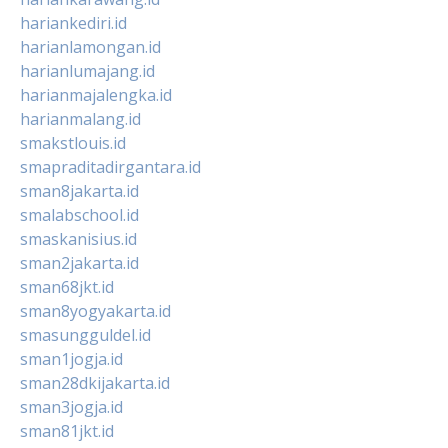
hariankediri.id
harianlamongan.id
harianlumajang.id
harianmajalengka.id
harianmalang.id
smakstlouis.id
smapraditadirgantara.id
sman8jakarta.id
smalabschool.id
smaskanisius.id
sman2jakarta.id
sman68jkt.id
sman8yogyakarta.id
smasungguldel.id
sman1jogja.id
sman28dkijakarta.id
sman3jogja.id
sman81jkt.id