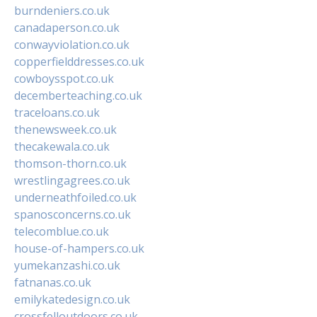
burndeniers.co.uk
canadaperson.co.uk
conwayviolation.co.uk
copperfielddresses.co.uk
cowboysspot.co.uk
decemberteaching.co.uk
traceloans.co.uk
thenewsweek.co.uk
thecakewala.co.uk
thomson-thorn.co.uk
wrestlingagrees.co.uk
underneathfoiled.co.uk
spanosconcerns.co.uk
telecomblue.co.uk
house-of-hampers.co.uk
yumekanzashi.co.uk
fatnanas.co.uk
emilykatedesign.co.uk
crossfelloutdoors.co.uk