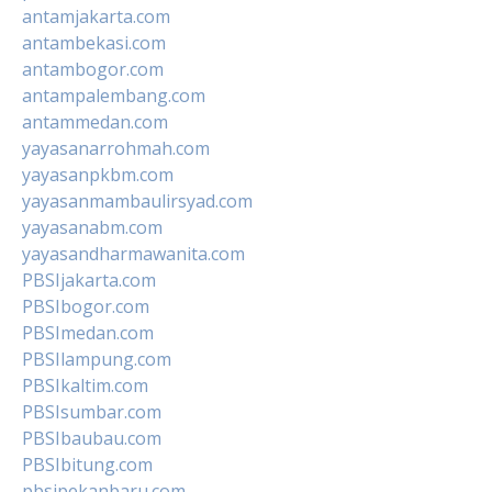
antamjakarta.com
antambekasi.com
antambogor.com
antampalembang.com
antammedan.com
yayasanarrohmah.com
yayasanpkbm.com
yayasanmambaulirsyad.com
yayasanabm.com
yayasandharmawanita.com
PBSIjakarta.com
PBSIbogor.com
PBSImedan.com
PBSIlampung.com
PBSIkaltim.com
PBSIsumbar.com
PBSIbaubau.com
PBSIbitung.com
pbsipekanbaru.com