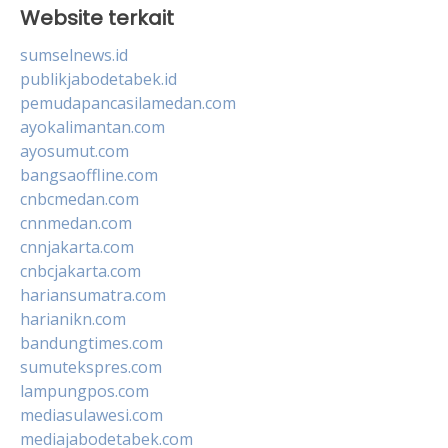
Website terkait
sumselnews.id
publikjabodetabek.id
pemudapancasilamedan.com
ayokalimantan.com
ayosumut.com
bangsaoffline.com
cnbcmedan.com
cnnmedan.com
cnnjakarta.com
cnbcjakarta.com
hariansumatra.com
harianikn.com
bandungtimes.com
sumutekspres.com
lampungpos.com
mediasulawesi.com
mediajabodetabek.com