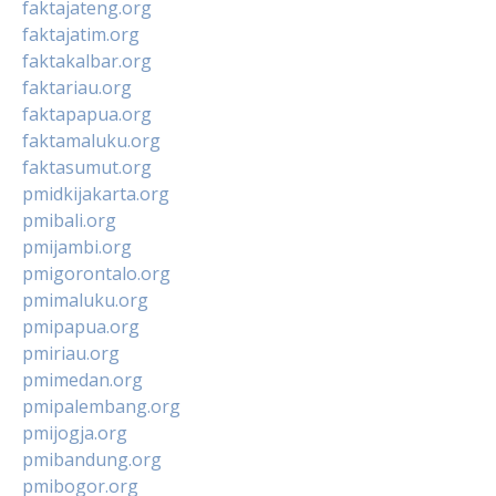
faktajateng.org
faktajatim.org
faktakalbar.org
faktariau.org
faktapapua.org
faktamaluku.org
faktasumut.org
pmidkijakarta.org
pmibali.org
pmijambi.org
pmigorontalo.org
pmimaluku.org
pmipapua.org
pmiriau.org
pmimedan.org
pmipalembang.org
pmijogja.org
pmibandung.org
pmibogor.org