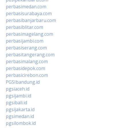
perbasimedan.com
perbasisurabaya.com
perbasibanjarbaru.com
perbasiblitar.com
perbasimagelang.com
perbasijambi.com
perbasiserang.com
perbasitangerang.com
perbasimalang.com
perbasidepok.com
perbasicirebon.com
PGSIbandung.id
pgsiaceh.id
pgsijambi.id
pgsibali.id
pgsijakarta.id
pgsimedan.id
pgsilombok.id