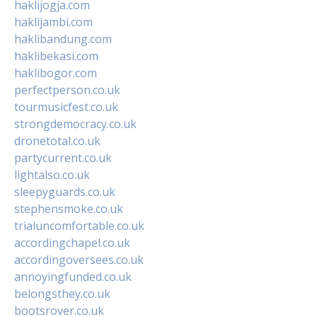
haklijogja.com
haklijambi.com
haklibandung.com
haklibekasi.com
haklibogor.com
perfectperson.co.uk
tourmusicfest.co.uk
strongdemocracy.co.uk
dronetotal.co.uk
partycurrent.co.uk
lightalso.co.uk
sleepyguards.co.uk
stephensmoke.co.uk
trialuncomfortable.co.uk
accordingchapel.co.uk
accordingoversees.co.uk
annoyingfunded.co.uk
belongsthey.co.uk
bootsrover.co.uk