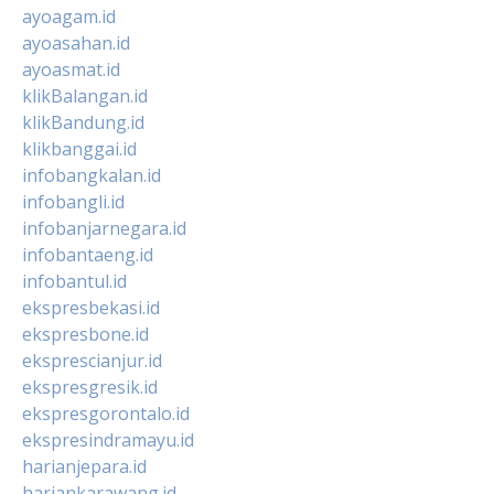
ayoagam.id
ayoasahan.id
ayoasmat.id
klikBalangan.id
klikBandung.id
klikbanggai.id
infobangkalan.id
infobangli.id
infobanjarnegara.id
infobantaeng.id
infobantul.id
ekspresbekasi.id
ekspresbone.id
eksprescianjur.id
ekspresgresik.id
ekspresgorontalo.id
ekspresindramayu.id
harianjepara.id
hariankarawang.id