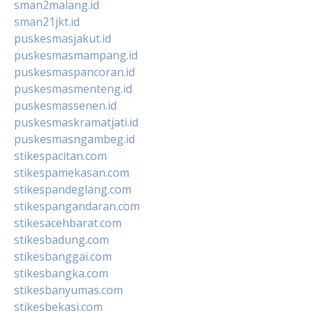
sman2malang.id
sman21jkt.id
puskesmasjakut.id
puskesmasmampang.id
puskesmaspancoran.id
puskesmasmenteng.id
puskesmassenen.id
puskesmaskramatjati.id
puskesmasngambeg.id
stikespacitan.com
stikespamekasan.com
stikespandeglang.com
stikespangandaran.com
stikesacehbarat.com
stikesbadung.com
stikesbanggai.com
stikesbangka.com
stikesbanyumas.com
stikesbekasi.com