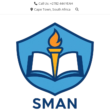
Skip
Call Us: +2782 444 YEAH
to
Cape Town, South Africa
content