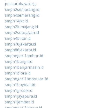
pmisurabaya.org
smpn2semarang.id
smpn4semarang.id
smpn14jkt.id
smpn2lumajang.id
smpn2sutojayan.id
smpn4blitar.id
smpn78jakarta.id
smpn88jakarta.id
smpnegeri1ambon.id
smpn1bangil.id
smpn1banjarmasin.id
smpn1biora.id
smpnegeri1bobotsari.id
smpn1boyolali.id
smpn1gresik.id
smpn1jayapura.id
smpn1jember.id
smpnegeri1jepara.id