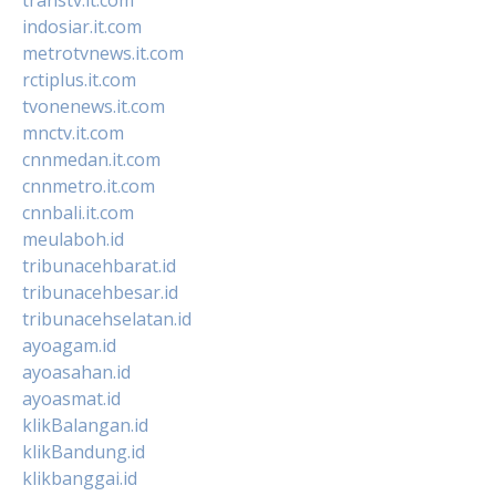
indosiar.it.com
metrotvnews.it.com
rctiplus.it.com
tvonenews.it.com
mnctv.it.com
cnnmedan.it.com
cnnmetro.it.com
cnnbali.it.com
meulaboh.id
tribunacehbarat.id
tribunacehbesar.id
tribunacehselatan.id
ayoagam.id
ayoasahan.id
ayoasmat.id
klikBalangan.id
klikBandung.id
klikbanggai.id