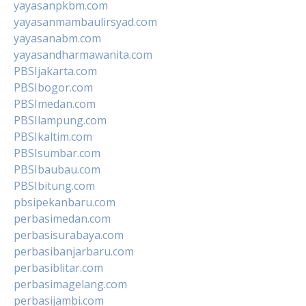
yayasanpkbm.com
yayasanmambaulirsyad.com
yayasanabm.com
yayasandharmawanita.com
PBSIjakarta.com
PBSIbogor.com
PBSImedan.com
PBSIlampung.com
PBSIkaltim.com
PBSIsumbar.com
PBSIbaubau.com
PBSIbitung.com
pbsipekanbaru.com
perbasimedan.com
perbasisurabaya.com
perbasibanjarbaru.com
perbasiblitar.com
perbasimagelang.com
perbasijambi.com