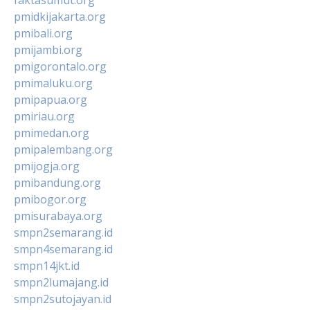
pmidkijakarta.org
pmibali.org
pmijambi.org
pmigorontalo.org
pmimaluku.org
pmipapua.org
pmiriau.org
pmimedan.org
pmipalembang.org
pmijogja.org
pmibandung.org
pmibogor.org
pmisurabaya.org
smpn2semarang.id
smpn4semarang.id
smpn14jkt.id
smpn2lumajang.id
smpn2sutojayan.id