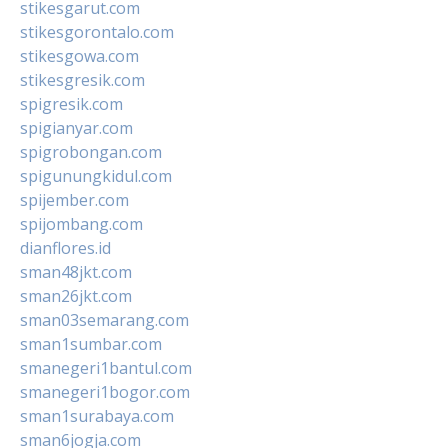
stikesgarut.com
stikesgorontalo.com
stikesgowa.com
stikesgresik.com
spigresik.com
spigianyar.com
spigrobongan.com
spigunungkidul.com
spijember.com
spijombang.com
dianflores.id
sman48jkt.com
sman26jkt.com
sman03semarang.com
sman1sumbar.com
smanegeri1bantul.com
smanegeri1bogor.com
sman1surabaya.com
sman6jogja.com