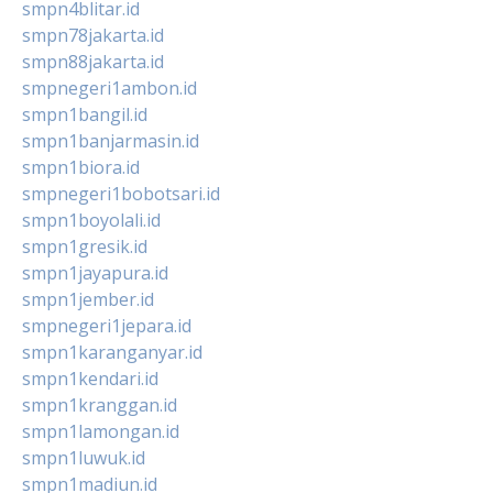
smpn4blitar.id
smpn78jakarta.id
smpn88jakarta.id
smpnegeri1ambon.id
smpn1bangil.id
smpn1banjarmasin.id
smpn1biora.id
smpnegeri1bobotsari.id
smpn1boyolali.id
smpn1gresik.id
smpn1jayapura.id
smpn1jember.id
smpnegeri1jepara.id
smpn1karanganyar.id
smpn1kendari.id
smpn1kranggan.id
smpn1lamongan.id
smpn1luwuk.id
smpn1madiun.id