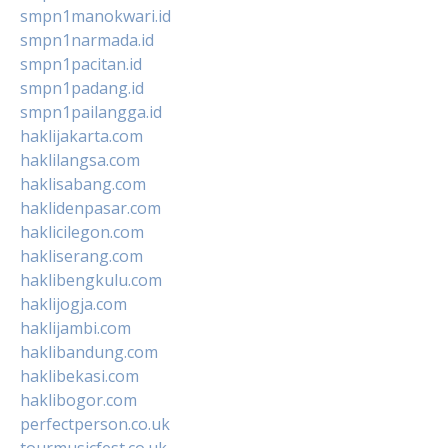
smpn1manokwari.id
smpn1narmada.id
smpn1pacitan.id
smpn1padang.id
smpn1pailangga.id
haklijakarta.com
haklilangsa.com
haklisabang.com
haklidenpasar.com
haklicilegon.com
hakliserang.com
haklibengkulu.com
haklijogja.com
haklijambi.com
haklibandung.com
haklibekasi.com
haklibogor.com
perfectperson.co.uk
tourmusicfest.co.uk