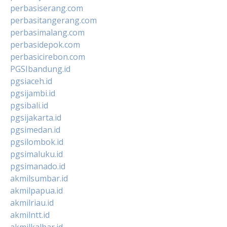
perbasiserang.com
perbasitangerang.com
perbasimalang.com
perbasidepok.com
perbasicirebon.com
PGSIbandung.id
pgsiaceh.id
pgsijambi.id
pgsibali.id
pgsijakarta.id
pgsimedan.id
pgsilombok.id
pgsimaluku.id
pgsimanado.id
akmilsumbar.id
akmilpapua.id
akmilriau.id
akmilntt.id
akmilkalbar.id