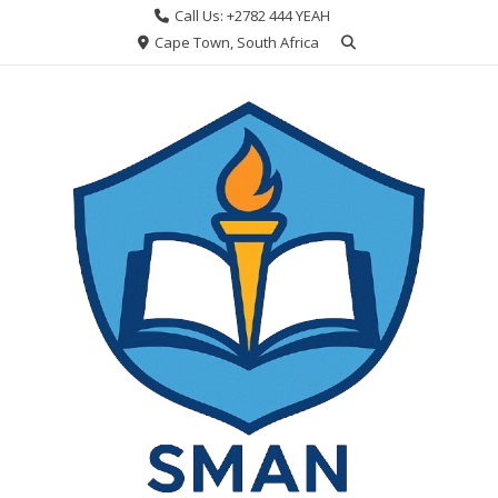
Skip
Call Us: +2782 444 YEAH
to
Cape Town, South Africa
content