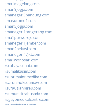
sma1magelang.com
sman9jogja.com
smanegeri3bandung.com
smasutomo1.com
sman5jogja.com
smanegeri1tangerang.com
sma1purworejo.com
smanegeri1jember.com
sman2bekasi.com
smanegeri47jkt.com
sma1wonosari.com
rscahayasehat.com
rsumalikasim.com
rsuprimaintimedika.com
rsarunlhokseumaw.com
rsufauziahbireu.com
rsumumcitrahusada.com
rsgayomedicalcentre.com
polresjakarta.com