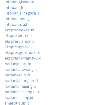
infobangkalan.id
infobangli.id
infobanjarnegara.id
infobantaeng.id
infobantul.id
ekspresbekasi.id
ekspresbone.id
eksprescianjur.id
ekspresgresik.id
ekspresgorontalo.id
ekspresindramayu.id
harianjepara.id
hariankarawang.id
hariankediri.id
harianlamongan.id
harianlumajang.id
harianmajalengka.id
harianmalang.id
smakstlouis.id