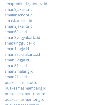
smapraditadirgantara.id
sman8jakarta.id
smalabschool.id
smaskanisius.id
sman2jakarta.id
sman68jkt.id
sman8yogyakarta.id
smasungguldel.id
sman1jogja.id
sman28dkijakarta.id
sman3jogja.id
sman81jkt.id
sman2malang.id
sman21jkt.id
puskesmasjakut.id
puskesmasmampang.id
puskesmaspancoran.id
puskesmasmenteng.id
puskesmassenen.id