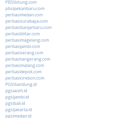
PBSIbitung.com
pbsipekanbaru.com
perbasimedan.com
perbasisurabaya.com
perbasibanjarbaru.com
perbasiblitar.com
perbasimagelang.com
perbasijambi.com
perbasiserang.com
perbasitangerang.com
perbasimalang.com
perbasidepok.com
perbasicirebon.com
PGSIbandung.id
pgsiaceh.id
pgsijambi.id
pgsibali.id
pgsijakarta.id
pgsimedan.id