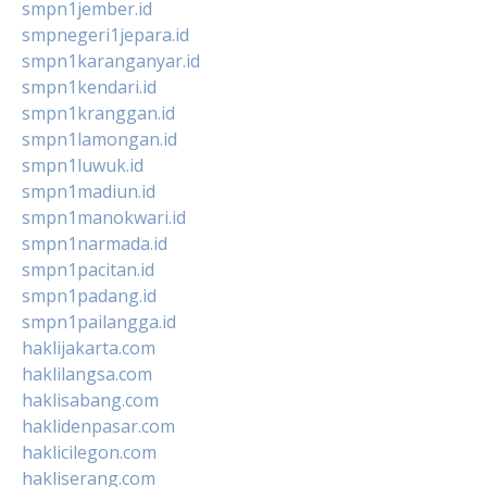
smpn1jember.id
smpnegeri1jepara.id
smpn1karanganyar.id
smpn1kendari.id
smpn1kranggan.id
smpn1lamongan.id
smpn1luwuk.id
smpn1madiun.id
smpn1manokwari.id
smpn1narmada.id
smpn1pacitan.id
smpn1padang.id
smpn1pailangga.id
haklijakarta.com
haklilangsa.com
haklisabang.com
haklidenpasar.com
haklicilegon.com
hakliserang.com