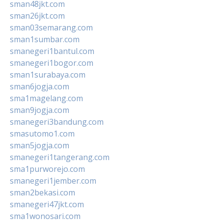
sman48jkt.com
sman26jkt.com
sman03semarang.com
sman1sumbar.com
smanegeri1bantul.com
smanegeri1bogor.com
sman1surabaya.com
sman6jogja.com
sma1magelang.com
sman9jogja.com
smanegeri3bandung.com
smasutomo1.com
sman5jogja.com
smanegeri1tangerang.com
sma1purworejo.com
smanegeri1jember.com
sman2bekasi.com
smanegeri47jkt.com
sma1wonosari.com