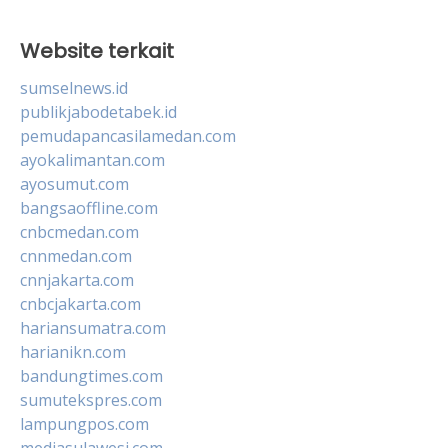
Website terkait
sumselnews.id
publikjabodetabek.id
pemudapancasilamedan.com
ayokalimantan.com
ayosumut.com
bangsaoffline.com
cnbcmedan.com
cnnmedan.com
cnnjakarta.com
cnbcjakarta.com
hariansumatra.com
harianikn.com
bandungtimes.com
sumutekspres.com
lampungpos.com
mediasulawesi.com