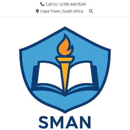
Skip
Call Us: +2782 444 YEAH
to
Cape Town, South Africa
content