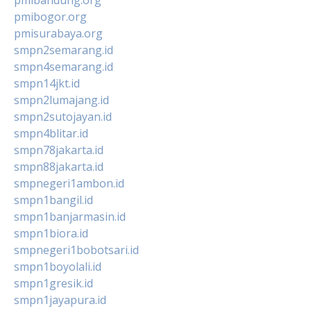
pmibogor.org
pmisurabaya.org
smpn2semarang.id
smpn4semarang.id
smpn14jkt.id
smpn2lumajang.id
smpn2sutojayan.id
smpn4blitar.id
smpn78jakarta.id
smpn88jakarta.id
smpnegeri1ambon.id
smpn1bangil.id
smpn1banjarmasin.id
smpn1biora.id
smpnegeri1bobotsari.id
smpn1boyolali.id
smpn1gresik.id
smpn1jayapura.id