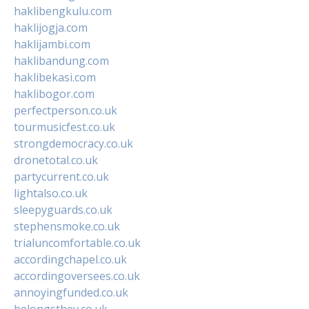
haklibengkulu.com
haklijogja.com
haklijambi.com
haklibandung.com
haklibekasi.com
haklibogor.com
perfectperson.co.uk
tourmusicfest.co.uk
strongdemocracy.co.uk
dronetotal.co.uk
partycurrent.co.uk
lightalso.co.uk
sleepyguards.co.uk
stephensmoke.co.uk
trialuncomfortable.co.uk
accordingchapel.co.uk
accordingoversees.co.uk
annoyingfunded.co.uk
belongsthey.co.uk