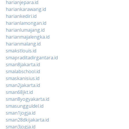
harianjepara.id
hariankarawang.id
hariankediri.id
harianlamongan.id
harianlumajang.id
harianmajalengka.id
harianmalang.id
smakstlouis.id
smapraditadirgantara.id
sman8jakarta.id
smalabschool.id
smaskanisius.id
sman2jakarta.id
sman68jkt.id
sman8yogyakarta.id
smasungguldel.id
sman1jogja.id
sman28dkijakarta.id
sman3jogja.id