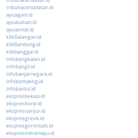
tribunacehselatan.id
ayoagam.id
ayoasahan.id
ayoasmat.id
klikBalangan.id
klikBandung.id
klikbanggai.id
infobangkalan.id
infobangli.id
infobanjarnegara.id
infobantaeng.id
infobantul.id
ekspresbekasi.id
ekspresbone.id
eksprescianjur.id
ekspresgresik.id
ekspresgorontalo.id
ekspresindramayu.id