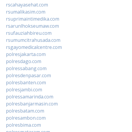
rscahayasehat.com
rsumalikasim.com
rsuprimaintimedika.com
rsarunlhokseumaw.com
rsufauziahbireu.com
rsumumcitrahusada.com
rsgayomedicalcentre.com
polresjakarta.com
polresdago.com
polressabang.com
polresdenpasar.com
polresbanten.com
polresjambi.com
polressamarinda.com
polresbanjarmasin.com
polresbatam.com
polresambon.com
polresbima.com
polresmataram.com