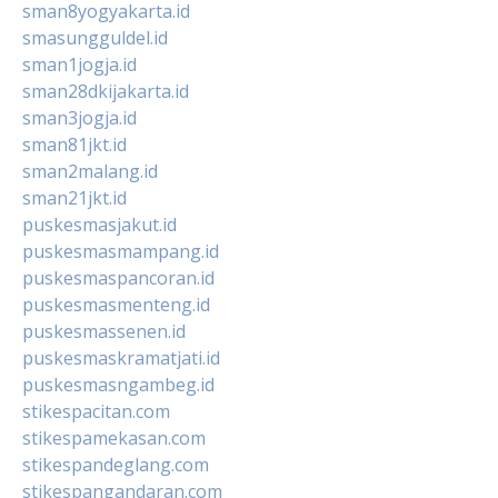
sman8yogyakarta.id
smasungguldel.id
sman1jogja.id
sman28dkijakarta.id
sman3jogja.id
sman81jkt.id
sman2malang.id
sman21jkt.id
puskesmasjakut.id
puskesmasmampang.id
puskesmaspancoran.id
puskesmasmenteng.id
puskesmassenen.id
puskesmaskramatjati.id
puskesmasngambeg.id
stikespacitan.com
stikespamekasan.com
stikespandeglang.com
stikespangandaran.com