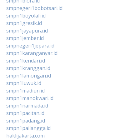
smpn1biora.id
smpnegeri1bobotsari.id
smpn1boyolali.id
smpn1gresik.id
smpn1jayapura.id
smpn1jember.id
smpnegeri1jepara.id
smpn1karanganyar.id
smpn1kendari.id
smpn1kranggan.id
smpn1lamongan.id
smpn1luwuk.id
smpn1madiun.id
smpn1manokwari.id
smpn1narmada.id
smpn1pacitan.id
smpn1padang.id
smpn1pailangga.id
haklijakarta.com