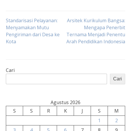
Navigasi
Standarisasi Pelayanan:
Arsitek Kurikulum Bangsa:
Menyamakan Mutu
Mengapa Penerbit
Pengiriman dari Desa ke
Ternama Menjadi Penentu
pos
Kota
Arah Pendidikan Indonesia
Cari
Cari
Agustus 2026
S
S
R
K
J
S
M
1
2
3
4
5
6
7
8
9