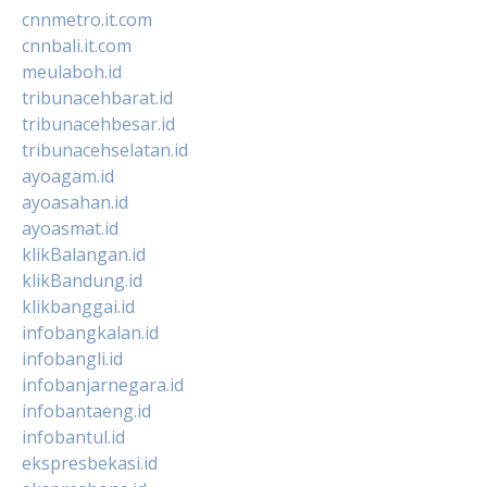
cnnmetro.it.com
cnnbali.it.com
meulaboh.id
tribunacehbarat.id
tribunacehbesar.id
tribunacehselatan.id
ayoagam.id
ayoasahan.id
ayoasmat.id
klikBalangan.id
klikBandung.id
klikbanggai.id
infobangkalan.id
infobangli.id
infobanjarnegara.id
infobantaeng.id
infobantul.id
ekspresbekasi.id