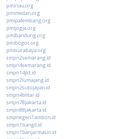
pmiriau.org
pmimedan.org
pmipalembang.org
pmijogja.org
pmibandung.org
pmibogor.org
pmisurabaya.org
smpn2semarang.id
smpn4semarang.id
smpn14jkt.id
smpn2lumajang.id
smpn2sutojayan.id
smpn4blitar.id
smpn78jakarta.id
smpn88jakarta.id
smpnegeri1ambon.id
smpn1bangil.id
smpn1banjarmasin.id