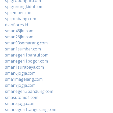
spigrobongan.com
spigunungkidul.com
spijember.com
spijombang.com
dianflores.id
sman48jkt.com
sman26jkt.com
sman03semarang.com
sman1sumbar.com
smanegeri1bantul.com
smanegeri1bogor.com
sman1surabaya.com
sman6jogja.com
sma1magelang.com
sman9jogja.com
smanegeri3bandung.com
smasutomo1.com
sman5jogja.com
smanegeri1tangerang.com