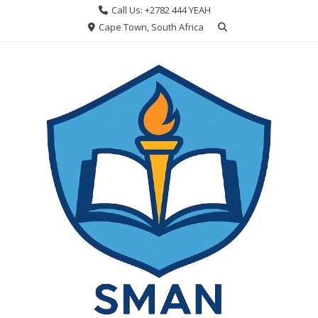
Skip
Call Us: +2782 444 YEAH
to
Cape Town, South Africa
content