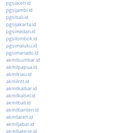
pgsiaceh.id
pgsijambi.id
pgsibali.id
pgsijakarta.id
pgsimedan.id
pgsilombok.id
pgsimaluku.id
pgsimanado.id
akmilsumbar.id
akmilpapua.id
akmilriau.id
akmilntt.id
akmilkalbar.id
akmilkalsel.id
akmilbali.id
akmilbanten.id
akmilaceh.id
akmiljabar.id
akmiljateng.id