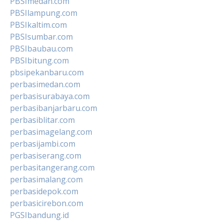
PBSImedan.com
PBSIlampung.com
PBSIkaltim.com
PBSIsumbar.com
PBSIbaubau.com
PBSIbitung.com
pbsipekanbaru.com
perbasimedan.com
perbasisurabaya.com
perbasibanjarbaru.com
perbasiblitar.com
perbasimagelang.com
perbasijambi.com
perbasiserang.com
perbasitangerang.com
perbasimalang.com
perbasidepok.com
perbasicirebon.com
PGSIbandung.id