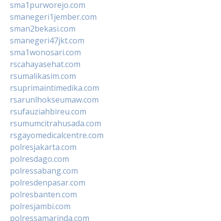
sma1purworejo.com
smanegeri1jember.com
sman2bekasi.com
smanegeri47jkt.com
sma1wonosari.com
rscahayasehat.com
rsumalikasim.com
rsuprimaintimedika.com
rsarunlhokseumaw.com
rsufauziahbireu.com
rsumumcitrahusada.com
rsgayomedicalcentre.com
polresjakarta.com
polresdago.com
polressabang.com
polresdenpasar.com
polresbanten.com
polresjambi.com
polressamarinda.com