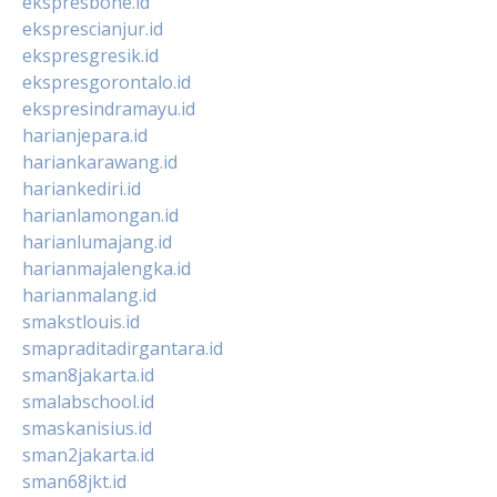
ekspresbone.id
eksprescianjur.id
ekspresgresik.id
ekspresgorontalo.id
ekspresindramayu.id
harianjepara.id
hariankarawang.id
hariankediri.id
harianlamongan.id
harianlumajang.id
harianmajalengka.id
harianmalang.id
smakstlouis.id
smapraditadirgantara.id
sman8jakarta.id
smalabschool.id
smaskanisius.id
sman2jakarta.id
sman68jkt.id