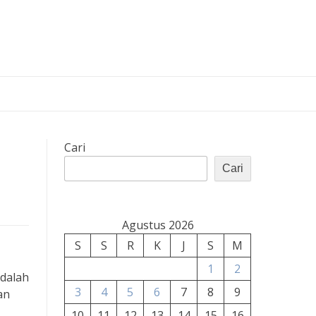
Cari
Cari
Agustus 2026
S
S
R
K
J
S
M
1
2
adalah
3
4
5
6
7
8
9
an
10
11
12
13
14
15
16