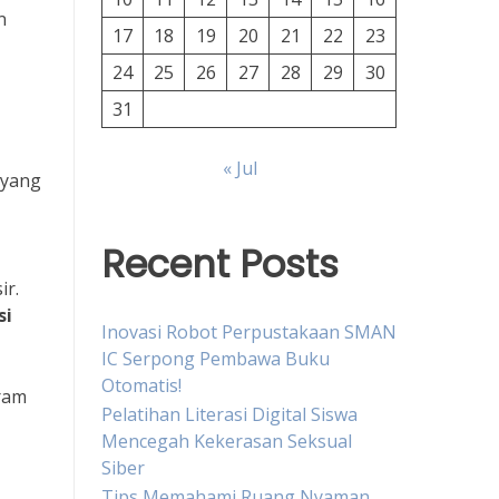
n
17
18
19
20
21
22
23
24
25
26
27
28
29
30
31
« Jul
yang
Recent Posts
ir.
si
Inovasi Robot Perpustakaan SMAN
IC Serpong Pembawa Buku
Otomatis!
ram
Pelatihan Literasi Digital Siswa
Mencegah Kekerasan Seksual
Siber
Tips Memahami Ruang Nyaman