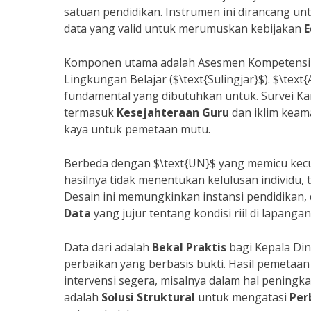
satuan pendidikan. Instrumen ini dirancang u
data yang valid untuk merumuskan kebijakan
E
Komponen utama adalah Asesmen Kompetensi Mi
Lingkungan Belajar ($\text{Sulingjar}$). $\tex
fundamental yang dibutuhkan untuk. Survei Kar
termasuk
Kesejahteraan Guru
dan iklim keam
kaya untuk pemetaan mutu.
Berbeda dengan $\text{UN}$ yang memicu kecu
hasilnya tidak menentukan kelulusan individu,
Desain ini memungkinkan instansi pendidikan,
Data
yang jujur tentang kondisi riil di lapanga
Data dari adalah
Bekal Praktis
bagi Kepala Di
perbaikan yang berbasis bukti. Hasil pemetaa
intervensi segera, misalnya dalam hal peningka
adalah
Solusi Struktural
untuk mengatasi
Per