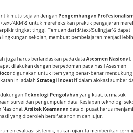
ntik mutu sejalan dengan
Pengembangan Profesionalis
\text{AKM}$ untuk merefleksikan praktik pengajaran mere
ikir tingkat tinggi. Temuan dari $\text{Sulingjar}$ dapat
n lingkungan sekolah, membuat pembelajaran menjadi lebih
lah juga harus berlandaskan pada data
Asesmen Nasional
.
dapat dilakukan dengan berpedoman pada hasil Asesmen
Bocor
digunakan untuk item yang benar-benar mendukung
ekatan ini adalah
Strategi Inovatif
dalam alokasi sumber da
 dukungan
Teknologi Pengolahan
yang kuat, termasuk
aan survei dan pengumpulan data. Kesiapan teknologi sek
n Nasional.
Arsitek Keamanan
data di pusat harus menjam
sil yang diperoleh bersifat anonim dan jujur.
trumen evaluasi sistemik, bukan ujian. Ia memberikan cermi