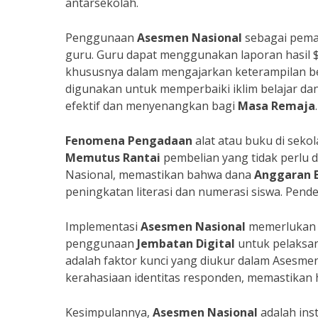
antarsekolah.
Penggunaan
Asesmen Nasional
sebagai pema
guru. Guru dapat menggunakan laporan hasil $
khususnya dalam mengajarkan keterampilan berp
digunakan untuk memperbaiki iklim belajar da
efektif dan menyenangkan bagi
Masa Remaja
.
Fenomena Pengadaan
alat atau buku di seko
Memutus Rantai
pembelian yang tidak perlu 
Nasional, memastikan bahwa dana
Anggaran 
peningkatan literasi dan numerasi siswa. Pend
Implementasi
Asesmen Nasional
memerlukan
penggunaan
Jembatan Digital
untuk pelaksan
adalah faktor kunci yang diukur dalam Asesme
kerahasiaan identitas responden, memastikan ha
Kesimpulannya,
Asesmen Nasional
adalah ins