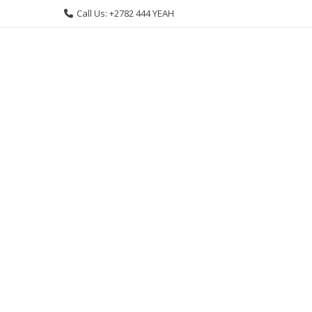
Skip
Call Us: +2782 444 YEAH
to
content