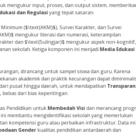
ntuk mengukur input, proses, dan output sistem, memberika
dukasi dan Regulasi
yang tepat sasaran.
nimum ($\text{AKM}$), Survei Karakter, dan Survei
t{AKM}$ mengukur literasi dan numerasi, keterampilan
akter dan $\text{Sulingjar}$ mengukur aspek non-kognitif,
anan sekolah. Ketiga komponen ini menjadi
Media Edukasi
rangan, dirancang untuk sampel siswa dan guru. Karena
 tekanan akademik dan praktik kecurangan dapat diminimalis
 dari pusat hingga daerah, untuk mendapatkan
Transparan
n, bebas dari bias kepentingan.
nas Pendidikan untuk
Membedah Visi
dan merancang prog
n ini membantu mengidentifikasi sekolah yang memerlukan
tan kompetensi guru atau perbaikan infrastruktur. Data ini
bedaan Gender
kualitas pendidikan antardaerah dan