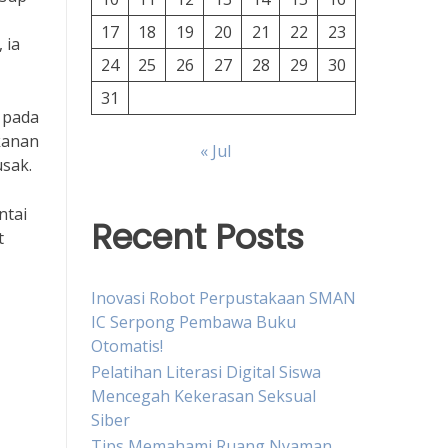
17
18
19
20
21
22
23
 ia
24
25
26
27
28
29
30
31
 pada
kanan
« Jul
sak.
ntai
Recent Posts
t
Inovasi Robot Perpustakaan SMAN
IC Serpong Pembawa Buku
Otomatis!
Pelatihan Literasi Digital Siswa
Mencegah Kekerasan Seksual
Siber
Tips Memahami Ruang Nyaman