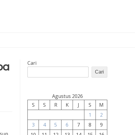
pa
Cari
Cari
Agustus 2026
S
S
R
K
J
S
M
1
2
3
4
5
6
7
8
9
usup
10
11
12
13
14
15
16