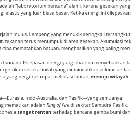
 adalah “laboratorium bencana” alami, karena gesekan yang
elastis yang luar biasa besar. Ketika energi ini dilepaskan,
rjalan mulus. Lempeng yang menukik seringkali tersangkut
ut, tekanan terus menumpuk di area gesekan. Akumulasi te
iba-tiba mematahkan batuan, menghasilkan
yang paling meru
cu tsunami. Pelepasan energi yang tiba-tiba menyebabkan la
Pergerakan vertikal inilah yang memindahkan volume air lau
sa yang bergerak cepat melintasi lautan,
menuju wilayah
ma—Eurasia, Indo-Australia, dan Pasifik—yang semuanya
ing mematikan adalah
Ring of Fire
di sekitar Samudra Pasifik.
ndonesia
sangat rentan
terhadap bencana gempa bumi dan