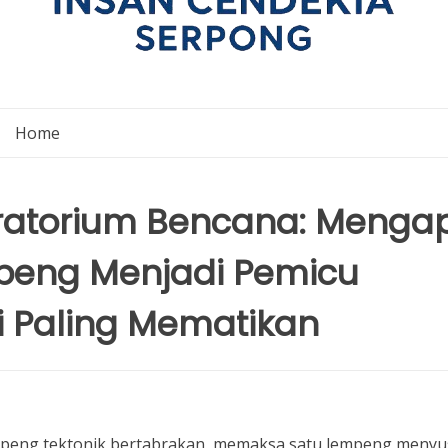
Home
oratorium Bencana: Menga
peng Menjadi Pemicu
 Paling Mematikan
empeng tektonik bertabrakan, memaksa satu lempeng meny