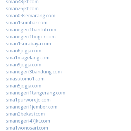
sman48jkt.com
sman26jkt.com
sman03semarang.com
sman1sumbar.com
smanegeri1bantul.com
smanegeri1bogor.com
sman1surabaya.com
sman6jogja.com
sma1magelang.com
sman9jogja.com
smanegeri3bandung.com
smasutomo1.com
sman5jogja.com
smanegeri1tangerang.com
sma1purworejo.com
smanegeri1jember.com
sman2bekasi.com
smanegeri47jkt.com
sma1wonosari.com