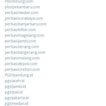
PBSIbitung.com
pbsipekanbaru.com
perbasimedan.com
perbasisurabaya.com
perbasibanjarbaru.com
perbasiblitar.com
perbasimagelang.com
perbasijambi.com
perbasiserang.com
perbasitangerang.com
perbasimalang.com
perbasidepok.com
perbasicirebon.com
PGSIbandung.id
pgsiaceh.id
pgsijambi.id
pgsibali.id
pgsijakarta.id
pgsimedan.id