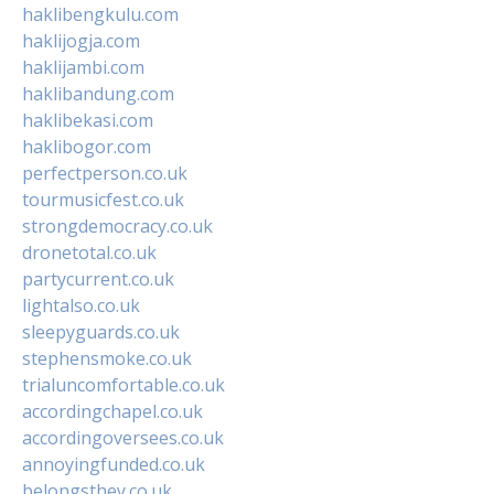
haklibengkulu.com
haklijogja.com
haklijambi.com
haklibandung.com
haklibekasi.com
haklibogor.com
perfectperson.co.uk
tourmusicfest.co.uk
strongdemocracy.co.uk
dronetotal.co.uk
partycurrent.co.uk
lightalso.co.uk
sleepyguards.co.uk
stephensmoke.co.uk
trialuncomfortable.co.uk
accordingchapel.co.uk
accordingoversees.co.uk
annoyingfunded.co.uk
belongsthey.co.uk