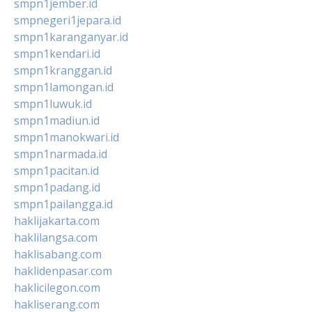
smpn1jember.id
smpnegeri1jepara.id
smpn1karanganyar.id
smpn1kendari.id
smpn1kranggan.id
smpn1lamongan.id
smpn1luwuk.id
smpn1madiun.id
smpn1manokwari.id
smpn1narmada.id
smpn1pacitan.id
smpn1padang.id
smpn1pailangga.id
haklijakarta.com
haklilangsa.com
haklisabang.com
haklidenpasar.com
haklicilegon.com
hakliserang.com