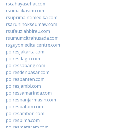
rscahayasehat.com
rsumalikasim.com
rsuprimaintimedika.com
rsarunlhokseumaw.com
rsufauziahbireu.com
rsumumcitrahusada.com
rsgayomedicalcentre.com
polresjakarta.com
polresdago.com
polressabang.com
polresdenpasar.com
polresbanten.com
polresjambi.com
polressamarinda.com
polresbanjarmasin.com
polresbatam.com
polresambon.com
polresbima.com
polresmataram.com