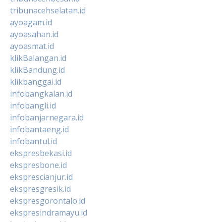
tribunacehselatan.id
ayoagam.id
ayoasahan.id
ayoasmat.id
klikBalangan.id
klikBandung.id
klikbanggai.id
infobangkalan.id
infobangli.id
infobanjarnegara.id
infobantaeng.id
infobantul.id
ekspresbekasi.id
ekspresbone.id
eksprescianjur.id
ekspresgresik.id
ekspresgorontalo.id
ekspresindramayu.id