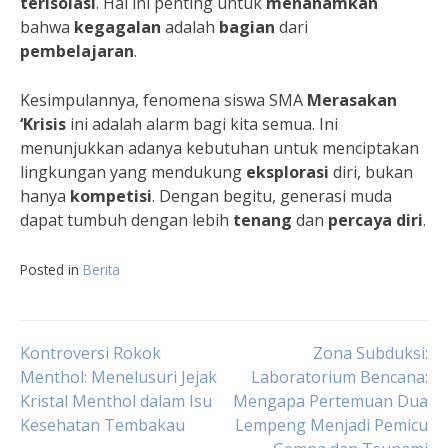
terisolasi
. Hal ini penting untuk
menanamkan
bahwa
kegagalan
adalah
bagian
dari
pembelajaran
.
Kesimpulannya, fenomena siswa SMA
Merasakan
‘Krisis
ini adalah alarm bagi kita semua. Ini
menunjukkan adanya kebutuhan untuk menciptakan
lingkungan yang mendukung
eksplorasi
diri, bukan
hanya
kompetisi
. Dengan begitu, generasi muda
dapat tumbuh dengan lebih
tenang
dan
percaya
diri
.
Posted in
Berita
Navigasi
Kontroversi Rokok
Zona Subduksi:
Menthol: Menelusuri Jejak
Laboratorium Bencana:
Kristal Menthol dalam Isu
Mengapa Pertemuan Dua
pos
Kesehatan Tembakau
Lempeng Menjadi Pemicu