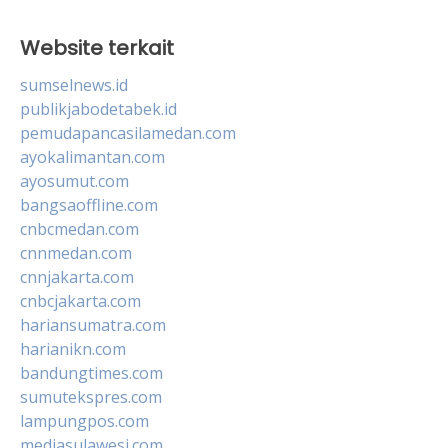
Website terkait
sumselnews.id
publikjabodetabek.id
pemudapancasilamedan.com
ayokalimantan.com
ayosumut.com
bangsaoffline.com
cnbcmedan.com
cnnmedan.com
cnnjakarta.com
cnbcjakarta.com
hariansumatra.com
harianikn.com
bandungtimes.com
sumutekspres.com
lampungpos.com
mediasulawesi.com