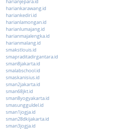
harianjepara.id
hariankarawang.id
hariankediri.id
harianlamongan.id
harianlumajang.id
harianmajalengka.id
harianmalang.id
smakstlouis.id
smapraditadirgantara.id
sman8jakarta.id
smalabschool.id
smaskanisius.id
sman2jakarta.id
sman68jkt.id
sman8yogyakarta.id
smasungguldel.id
sman1jogja.id
sman28dkijakarta.id
sman3jogja.id