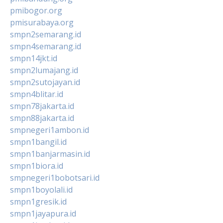
pmibogor.org
pmisurabaya.org
smpn2semarang.id
smpn4semarang.id
smpn14jkt.id
smpn2lumajang.id
smpn2sutojayan.id
smpn4blitar.id
smpn78jakarta.id
smpn88jakarta.id
smpnegeri1ambon.id
smpn1bangil.id
smpn1banjarmasin.id
smpn1biora.id
smpnegeri1bobotsari.id
smpn1boyolali.id
smpn1gresik.id
smpn1jayapura.id