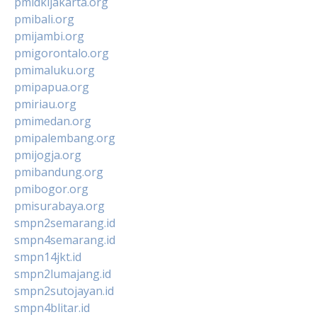
pmidkijakarta.org
pmibali.org
pmijambi.org
pmigorontalo.org
pmimaluku.org
pmipapua.org
pmiriau.org
pmimedan.org
pmipalembang.org
pmijogja.org
pmibandung.org
pmibogor.org
pmisurabaya.org
smpn2semarang.id
smpn4semarang.id
smpn14jkt.id
smpn2lumajang.id
smpn2sutojayan.id
smpn4blitar.id