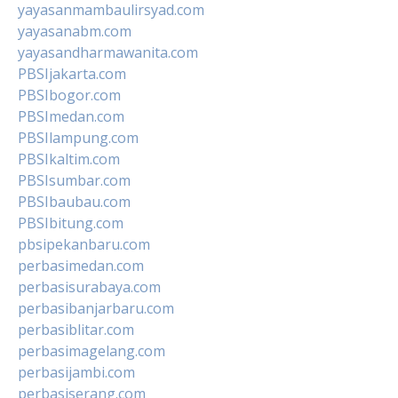
yayasanmambaulirsyad.com
yayasanabm.com
yayasandharmawanita.com
PBSIjakarta.com
PBSIbogor.com
PBSImedan.com
PBSIlampung.com
PBSIkaltim.com
PBSIsumbar.com
PBSIbaubau.com
PBSIbitung.com
pbsipekanbaru.com
perbasimedan.com
perbasisurabaya.com
perbasibanjarbaru.com
perbasiblitar.com
perbasimagelang.com
perbasijambi.com
perbasiserang.com