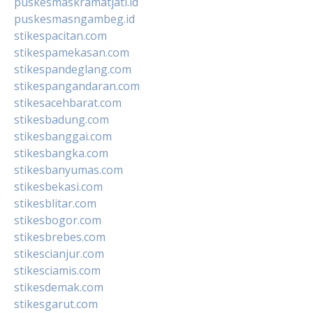
puskesmaskramatjati.id
puskesmasngambeg.id
stikespacitan.com
stikespamekasan.com
stikespandeglang.com
stikespangandaran.com
stikesacehbarat.com
stikesbadung.com
stikesbanggai.com
stikesbangka.com
stikesbanyumas.com
stikesbekasi.com
stikesblitar.com
stikesbogor.com
stikesbrebes.com
stikescianjur.com
stikesciamis.com
stikesdemak.com
stikesgarut.com