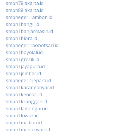
smpn78jakarta.id
smpn88jakarta.id
smpnegeri1ambon.id
smpn1bangil.id
smpn1banjarmasin.id
smpn1biora.id
smpnegeri1bobotsari.id
smpn1boyolali.id
smpn1gresik.id
smpn1jayapura.id
smpn1jember.id
smpnegeri1jepara.id
smpn1karanganyar.id
smpn1kendari.id
smpn1kranggan.id
smpn1lamongan.id
smpn1luwuk.id
smpn1madiun.id
smpn1manokwari.id