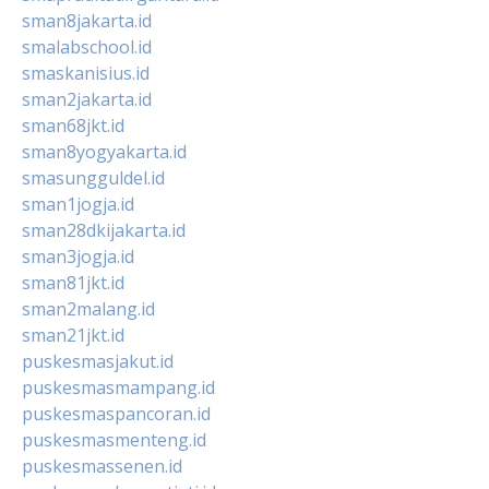
sman8jakarta.id
smalabschool.id
smaskanisius.id
sman2jakarta.id
sman68jkt.id
sman8yogyakarta.id
smasungguldel.id
sman1jogja.id
sman28dkijakarta.id
sman3jogja.id
sman81jkt.id
sman2malang.id
sman21jkt.id
puskesmasjakut.id
puskesmasmampang.id
puskesmaspancoran.id
puskesmasmenteng.id
puskesmassenen.id