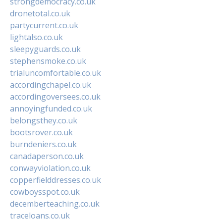
strongdemocracy.co.uk
dronetotal.co.uk
partycurrent.co.uk
lightalso.co.uk
sleepyguards.co.uk
stephensmoke.co.uk
trialuncomfortable.co.uk
accordingchapel.co.uk
accordingoversees.co.uk
annoyingfunded.co.uk
belongsthey.co.uk
bootsrover.co.uk
burndeniers.co.uk
canadaperson.co.uk
conwayviolation.co.uk
copperfielddresses.co.uk
cowboysspot.co.uk
decemberteaching.co.uk
traceloans.co.uk