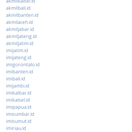
akmilkalsel.id
akmilbali.id
akmilbanten.id
akmilaceh.id
akmiljabar.id
akmiljateng.id
akmiljatim.id
imijatim.id
imijateng.id
imigorontalo.id
imibanten.id
imibali.id
imijambi.id
imikalbar.id
imikalsel.id
imipapua.id
imisumbar.id
imisumut.id
imiriau.id