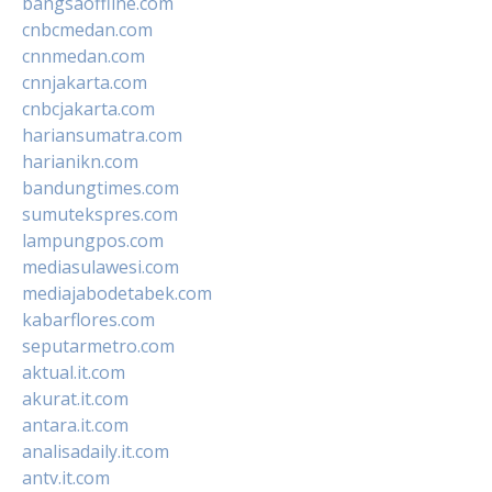
bangsaoffline.com
cnbcmedan.com
cnnmedan.com
cnnjakarta.com
cnbcjakarta.com
hariansumatra.com
harianikn.com
bandungtimes.com
sumutekspres.com
lampungpos.com
mediasulawesi.com
mediajabodetabek.com
kabarflores.com
seputarmetro.com
aktual.it.com
akurat.it.com
antara.it.com
analisadaily.it.com
antv.it.com