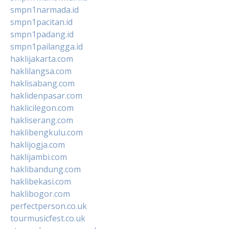
smpn1narmada.id
smpn1pacitan.id
smpn1padang.id
smpn1pailangga.id
haklijakarta.com
haklilangsa.com
haklisabang.com
haklidenpasar.com
haklicilegon.com
hakliserang.com
haklibengkulu.com
haklijogja.com
haklijambi.com
haklibandung.com
haklibekasi.com
haklibogor.com
perfectperson.co.uk
tourmusicfest.co.uk