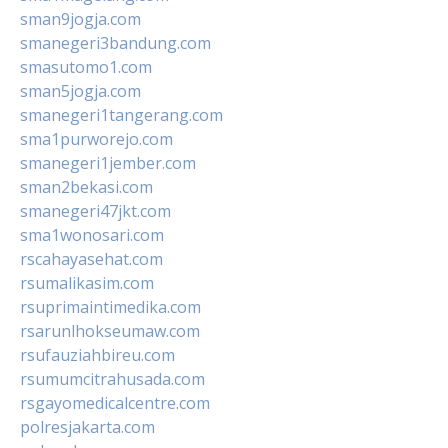
sman9jogja.com
smanegeri3bandung.com
smasutomo1.com
sman5jogja.com
smanegeri1tangerang.com
sma1purworejo.com
smanegeri1jember.com
sman2bekasi.com
smanegeri47jkt.com
sma1wonosari.com
rscahayasehat.com
rsumalikasim.com
rsuprimaintimedika.com
rsarunlhokseumaw.com
rsufauziahbireu.com
rsumumcitrahusada.com
rsgayomedicalcentre.com
polresjakarta.com