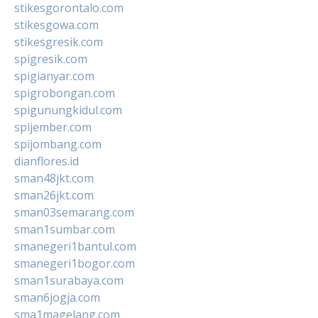
stikesgorontalo.com
stikesgowa.com
stikesgresik.com
spigresik.com
spigianyar.com
spigrobongan.com
spigunungkidul.com
spijember.com
spijombang.com
dianflores.id
sman48jkt.com
sman26jkt.com
sman03semarang.com
sman1sumbar.com
smanegeri1bantul.com
smanegeri1bogor.com
sman1surabaya.com
sman6jogja.com
sma1magelang.com