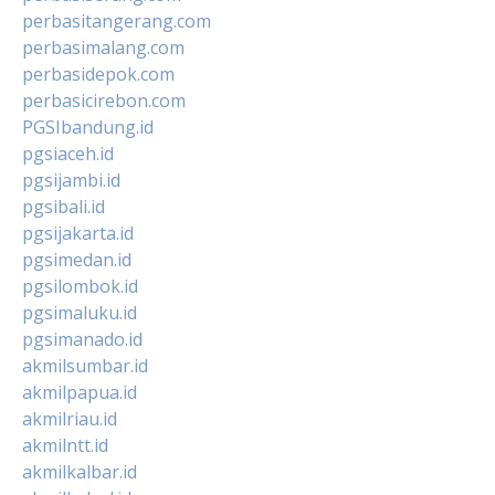
perbasitangerang.com
perbasimalang.com
perbasidepok.com
perbasicirebon.com
PGSIbandung.id
pgsiaceh.id
pgsijambi.id
pgsibali.id
pgsijakarta.id
pgsimedan.id
pgsilombok.id
pgsimaluku.id
pgsimanado.id
akmilsumbar.id
akmilpapua.id
akmilriau.id
akmilntt.id
akmilkalbar.id