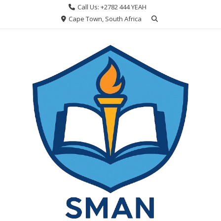
Skip
Call Us: +2782 444 YEAH
to
Cape Town, South Africa
content