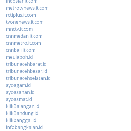
indosiar.it.com
metrotvnews.it.com
rctiplus.it.com
tvonenews.it.com
mnctv.it.com
cnnmedan.it.com
cnnmetro.it.com
cnnbali.it.com
meulaboh.id
tribunacehbarat.id
tribunacehbesar.id
tribunacehselatan.id
ayoagam.id
ayoasahan.id
ayoasmat.id
klikBalangan.id
klikBandung.id
klikbanggai.id
infobangkalan.id