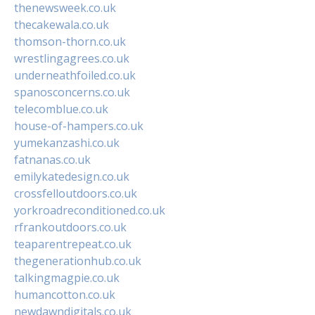
thenewsweek.co.uk
thecakewala.co.uk
thomson-thorn.co.uk
wrestlingagrees.co.uk
underneathfoiled.co.uk
spanosconcerns.co.uk
telecomblue.co.uk
house-of-hampers.co.uk
yumekanzashi.co.uk
fatnanas.co.uk
emilykatedesign.co.uk
crossfelloutdoors.co.uk
yorkroadreconditioned.co.uk
rfrankoutdoors.co.uk
teaparentrepeat.co.uk
thegenerationhub.co.uk
talkingmagpie.co.uk
humancotton.co.uk
newdawndigitals.co.uk