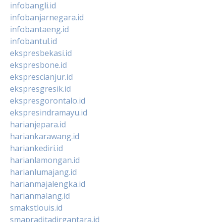
infobangli.id
infobanjarnegara.id
infobantaeng.id
infobantul.id
ekspresbekasi.id
ekspresbone.id
eksprescianjur.id
ekspresgresik.id
ekspresgorontalo.id
ekspresindramayu.id
harianjepara.id
hariankarawang.id
hariankediri.id
harianlamongan.id
harianlumajang.id
harianmajalengka.id
harianmalang.id
smakstlouis.id
smapraditadirgantara.id